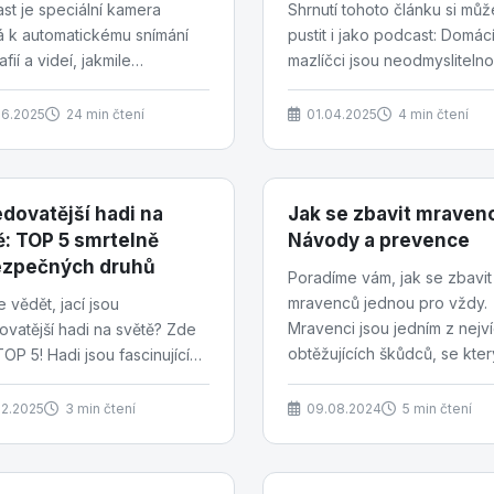
st je speciální kamera
Shrnutí tohoto článku si můž
á k automatickému snímání
pustit i jako podcast: Domác
fií a videí, jakmile
mazlíčci jsou neodmysliteln
mená pohyb ve svém okolí.
součástí mnoha domácností.
nenápadné kamerové pasti...
Přinášejí radost, lásku,...
06.2025
24 min čtení
01.04.2025
4 min čtení
edovatější hadi na
Jak se zbavit mraven
ě: TOP 5 smrtelně
Návody a prevence
zpečných druhů
Poradíme vám, jak se zbavit
mravenců jednou pro vždy.
 vědět, jací jsou
Mravenci jsou jedním z nejv
ovatější hadi na světě? Zde
obtěžujících škůdců, se kter
OP 5! Hadi jsou fascinující
můžeme setkat v domácnost
é, ale někteří z nich mohou
trémně...
02.2025
3 min čtení
09.08.2024
5 min čtení