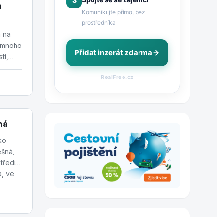
3
a
Komunikujte přímo, bez
prostředníka
a na
í mnoho
Přidat inzerát zdarma
tí,
kat
RealFree.cz
ná
ko
ešná,
tředí
a, ve