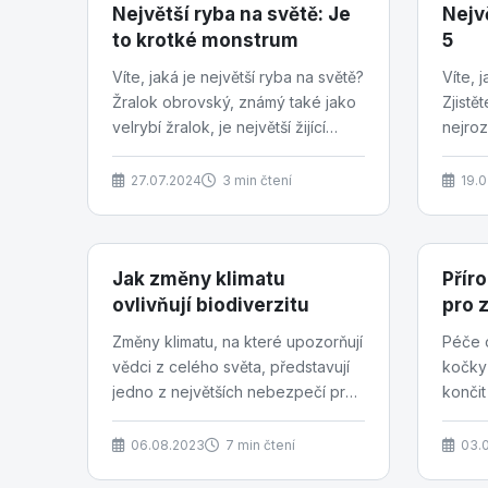
Největší ryba na světě: Je
Nejv
to krotké monstrum
5
Víte, jaká je největší ryba na světě?
Víte, 
Žralok obrovský, známý také jako
Zjistět
velrybí žralok, je největší žijící
nejroz
rybou na světě. Tento gigantický
pokud 
mořský...
charakt
27.07.2024
3 min čtení
19.
Jak změny klimatu
Přír
ovlivňují biodiverzitu
pro z
Změny klimatu, na které upozorňují
Péče o
vědci z celého světa, představují
kočky
jedno z největších nebezpečí pro
končit
planetu. Kromě zřejmých dopadů,
vyvenč
jakými jsou...
péče n
06.08.2023
7 min čtení
03.