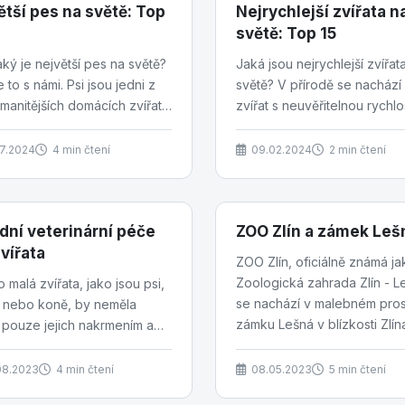
ětší pes na světě: Top
Nejrychlejší zvířata n
světě: Top 15
jaký je největší pes na světě?
Jaká jsou nejrychlejší zvířat
e to s námi. Psi jsou jedni z
světě? V přírodě se nacház
manitějších domácích zvířat,
zvířat s neuvěřitelnou rychlos
jde o velikost, tvar a
která jim umožňuje lovit, uni
er....
predátorům,...
07.2024
4 min čtení
09.02.2024
2 min čtení
odní veterinární péče
ZOO Zlín a zámek Leš
vířata
ZOO Zlín, oficiálně známá ja
Zoologická zahrada Zlín - L
 malá zvířata, jako jsou psi,
se nachází v malebném pros
 nebo koně, by neměla
zámku Lešná v blízkosti Zlín
 pouze jejich nakrmením a
východních Čechách....
ením. Přírodní veterinární
abízí...
08.2023
4 min čtení
08.05.2023
5 min čtení