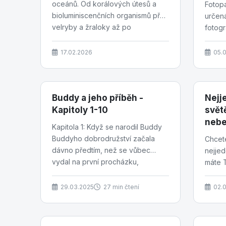
oceánů. Od korálových útesů a
Fotopa
bioluminiscenčních organismů přes
určen
velryby a žraloky až po
fotogra
hydrotermální prameny v...
zazna
Tyto 
17.02.2026
05.
Buddy a jeho příběh -
Nejj
Kapitoly 1-10
svět
nebe
Kapitola 1: Když se narodil Buddy
Buddyho dobrodružství začala
Chcete
dávno předtím, než se vůbec
nejjed
vydal na první procházku,
máte T
aportoval míček nebo poznal, co...
tvorov
být ex
29.03.2025
27 min čtení
02.