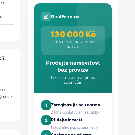
ete
í
RealFree.cz
ou
130 000 Kč
PRŮMĚRNÁ ÚSPORA NA
PROVIZI
ců:
Prodejte nemovitost
bez provize
Inzerujte zdarma, přímo
zájemcům
íce
ými se
ech...
Zaregistrujte se zdarma
1
Žádné poplatky ani závazky
Přidejte inzerát
2
Fotografie, popis, parametry
Spojte se se zájemci