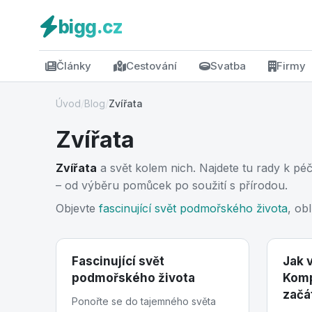
bigg.cz
Články
Cestování
Svatba
Firmy
Úvod
/
Blog
/
Zvířata
Zvířata
Zvířata
a svět kolem nich. Najdete tu rady k péč
– od výběru pomůcek po soužití s přírodou.
Objevte
fascinující svět podmořského života
, ob
Fascinující svět
Jak 
podmořského života
Komp
začá
Ponořte se do tajemného světa