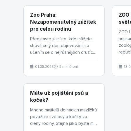
Zoo Praha:
ZOO 
Nezapomenutelný zážitek
svět
pro celou rodinu
ZOO Li
nejsta
Představte si místo, kde můžete
zoolo
strávit celý den objevováním a
republ
učením se o nejrůznějších druzích
návště
zvířat, kde můžete obdivovat jejich
krásu a chování...
01.05.2023
5 min čtení
13.
Máte už pojištění psů a
koček?
Mnoho majitelů domácích mazlíčků
považuje své psy a kočky za
členy rodiny. Stejně jako byste měli
pojištění pro sebe a své blízké,