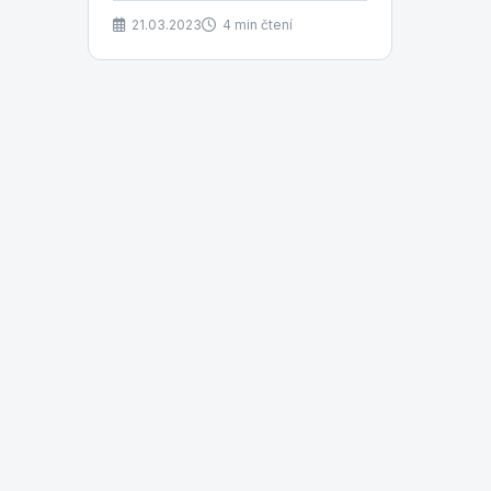
měli byste také...
21.03.2023
4 min čtení