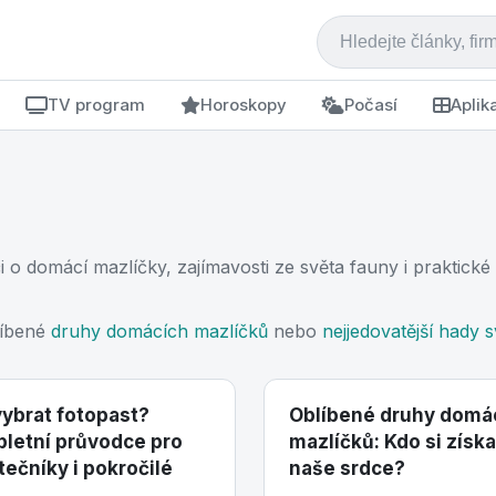
TV program
Horoskopy
Počasí
Aplik
i o domácí mazlíčky, zajímavosti ze světa fauny i praktick
líbené
druhy domácích mazlíčků
nebo
nejjedovatější hady 
vybrat fotopast?
Oblíbené druhy domá
letní průvodce pro
mazlíčků: Kdo si získa
tečníky i pokročilé
naše srdce?