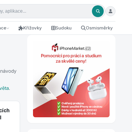
ace
Křížovky
Sudoku
Osmisměrky
é návody
světa
.
cích
l