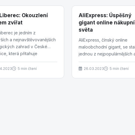
Liberec: Okouzlení
AliExpress: Úspěšný
em zvířat
gigant online nákupn
světa
berec je jedním z
rších a nejnavštěvovanějších
AliExpress, čínský online
gických zahrad v České
maloobchodní gigant, se sta
ice, která přitahuje
jednou z nejpopulárnějších 
vníky z celého světa....
nejvíce navštěvovaných e-
commerce platform na světě
04.2023
5 min čtení
26.03.2023
5 min čtení
svého...