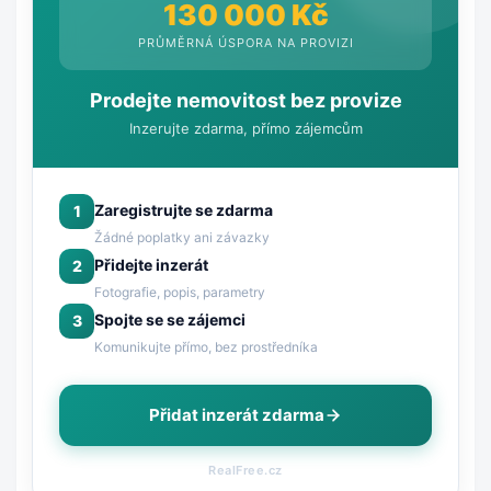
130 000 Kč
PRŮMĚRNÁ ÚSPORA NA PROVIZI
Prodejte nemovitost bez provize
Inzerujte zdarma, přímo zájemcům
Zaregistrujte se zdarma
1
Žádné poplatky ani závazky
Přidejte inzerát
2
Fotografie, popis, parametry
Spojte se se zájemci
3
Komunikujte přímo, bez prostředníka
Přidat inzerát zdarma
RealFree.cz