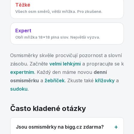
Těžké
Všech osm směrů, větší mřížka. Pro zkušené.
Expert
Obří mřížka 18×18 plná slov. Největší výzva.
Osmisměrky skvěle procvičují pozornost a slovní
zásobu. Začněte
velmi lehkými
a propracujte se k
expertním
. Každý den máme novou
denní
osmisměrku
a
žebříček
. Zkuste také
křížovky
a
sudoku
.
Často kladené otázky
Jsou osmisměrky na bigg.cz zdarma?