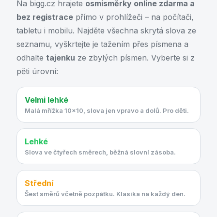
Na bigg.cz hrajete
osmisměrky online zdarma a
bez registrace
přímo v prohlížeči – na počítači,
tabletu i mobilu. Najděte všechna skrytá slova ze
seznamu, vyškrtejte je tažením přes písmena a
odhalte
tajenku
ze zbylých písmen. Vyberte si z
pěti úrovní:
Velmi lehké
Malá mřížka 10×10, slova jen vpravo a dolů. Pro děti.
Lehké
Slova ve čtyřech směrech, běžná slovní zásoba.
Střední
Šest směrů včetně pozpátku. Klasika na každý den.