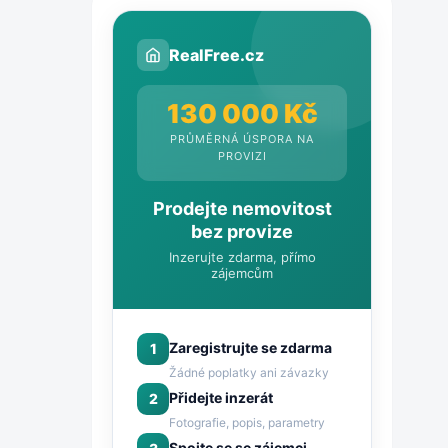
RealFree.cz
130 000 Kč
PRŮMĚRNÁ ÚSPORA NA
PROVIZI
Prodejte nemovitost
bez provize
Inzerujte zdarma, přímo
zájemcům
Zaregistrujte se zdarma
1
Žádné poplatky ani závazky
Přidejte inzerát
2
Fotografie, popis, parametry
Spojte se se zájemci