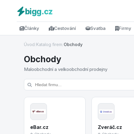
bigg.cz
Články
Cestování
Svatba
Firmy
Úvod
/
Katalog firem
/
Obchody
Obchody
Maloobchodní a velkoobchodní prodejny
eBar.cz
Zveráč.cz