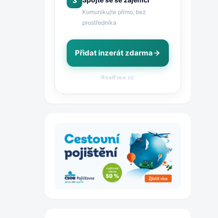
3
Komunikujte přímo, bez
prostředníka
Přidat inzerát zdarma
RealFree.cz