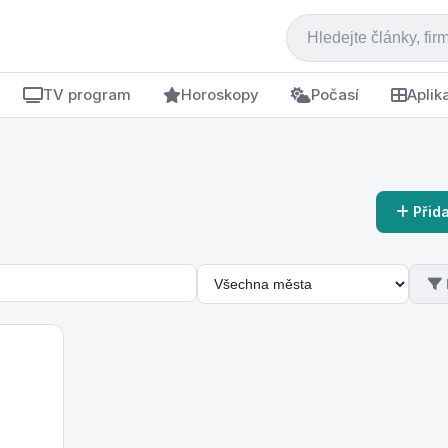
TV program
Horoskopy
Počasí
Aplik
Přida