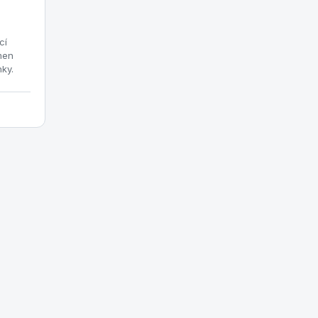
cí
men
ky.