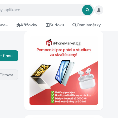
ace
Křížovky
Sudoku
Osmisměrky
t firmu
Filtrovat