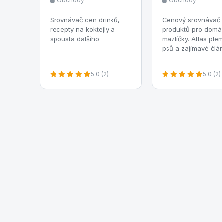
Obchody
Obchody
Srovnávač cen drinků,
Cenový srovnávač
recepty na koktejly a
produktů pro domá
spousta dalšího
mazlíčky. Atlas ple
psů a zajímavé člán
5.0 (2)
5.0 (2)