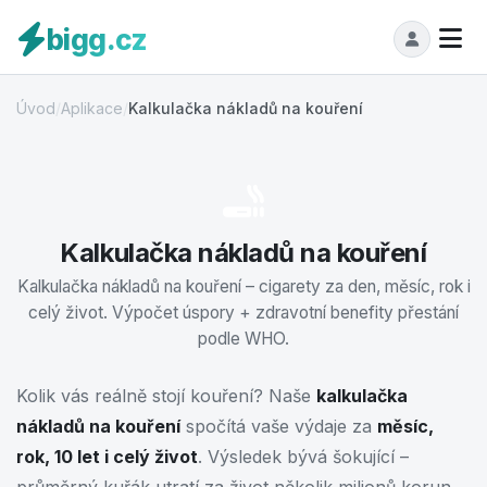
bigg.cz
Úvod
/
Aplikace
/
Kalkulačka nákladů na kouření
Kalkulačka nákladů na kouření
Kalkulačka nákladů na kouření – cigarety za den, měsíc, rok i
celý život. Výpočet úspory + zdravotní benefity přestání
podle WHO.
Kolik vás reálně stojí kouření? Naše
kalkulačka
nákladů na kouření
spočítá vaše výdaje za
měsíc,
rok, 10 let i celý život
. Výsledek bývá šokující –