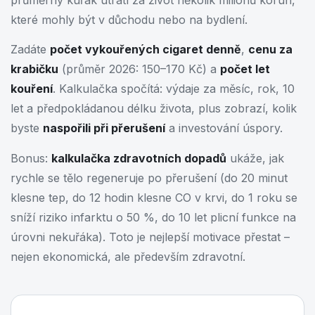
průměrný kuřák utratí za život několik milionů korun,
které mohly být v důchodu nebo na bydlení.
Zadáte
počet vykouřených cigaret denně
,
cenu za
krabičku
(průměr 2026: 150–170 Kč) a
počet let
kouření
. Kalkulačka spočítá: výdaje za měsíc, rok, 10
let a předpokládanou délku života, plus zobrazí, kolik
byste
naspořili při přerušení
a investování úspory.
Bonus:
kalkulačka zdravotních dopadů
ukáže, jak
rychle se tělo regeneruje po přerušení (do 20 minut
klesne tep, do 12 hodin klesne CO v krvi, do 1 roku se
sníží riziko infarktu o 50 %, do 10 let plicní funkce na
úrovni nekuřáka). Toto je nejlepší motivace přestat –
nejen ekonomická, ale především zdravotní.