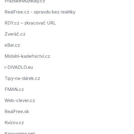
PražskéMuzikály.cz
RealFree.cz - opravdu bez realitky
RDY.cz – zkracovač URL
Zveráč.cz
eBar.cz
Mobilní-kadeřnictví.cz
i-DIVADLO.eu
Tipy-na-dárek.cz
FMAN.cz
Web-clever.cz
RealFree.sk
Kvízov.cz
Karavaning.net