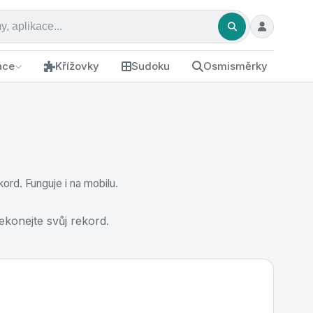
ace
Křížovky
Sudoku
Osmisměrky
kord. Funguje i na mobilu.
řekonejte svůj rekord.