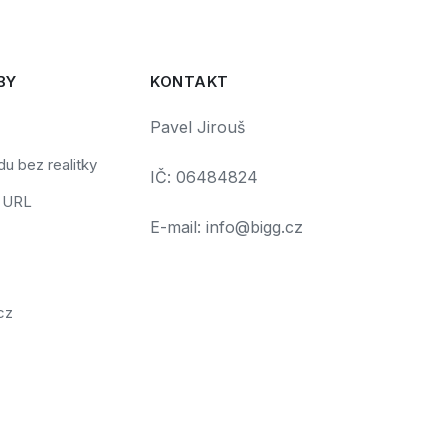
BY
KONTAKT
Pavel Jirouš
u bez realitky
IČ: 06484824
č URL
E-mail: info@bigg.cz
cz