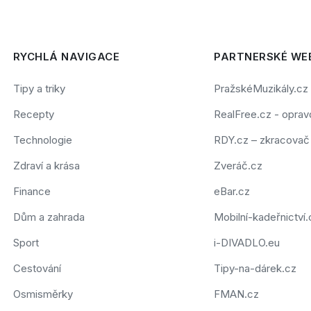
RYCHLÁ NAVIGACE
PARTNERSKÉ WE
Tipy a triky
PražskéMuzikály.cz
Recepty
RealFree.cz - opravd
Technologie
RDY.cz – zkracova
Zdraví a krása
Zveráč.cz
Finance
eBar.cz
Dům a zahrada
Mobilní-kadeřnictví.
Sport
i-DIVADLO.eu
Cestování
Tipy-na-dárek.cz
Osmisměrky
FMAN.cz