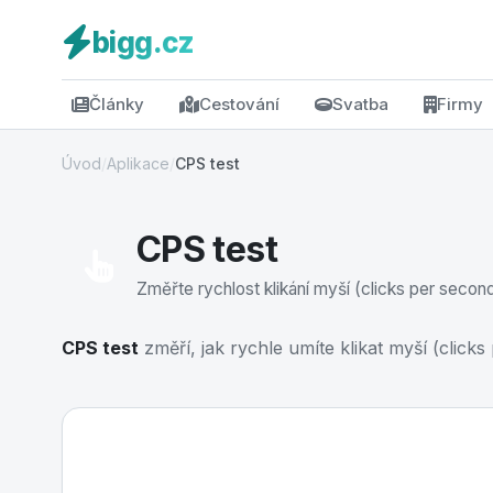
bigg.cz
Články
Cestování
Svatba
Firmy
Úvod
/
Aplikace
/
CPS test
CPS test
Změřte rychlost klikání myší (clicks per second)
CPS test
změří, jak rychle umíte klikat myší (clicks