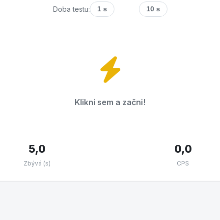
Doba testu:
1 s
5 s
10 s
Klikni sem a začni!
5,0
0,0
Zbývá (s)
CPS