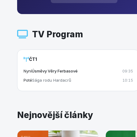
TV Program
ČT1
Nyní
Úsměvy Věry Ferbasové
09:35
Poté
Sága rodu Hardacrů
10:15
Nejnovější články