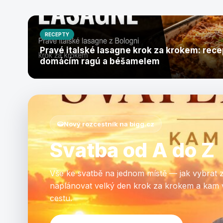
RECEPTY
Pravé italské lasagne krok za krokem: rece
domácím ragú a béšamelem
Nový rozcestník na bigg.cz
Svatba od A do Z
Vše ke svatbě na jednom místě — jak vybrat 
naplánovat velký den krok za krokem a kam 
cestu.