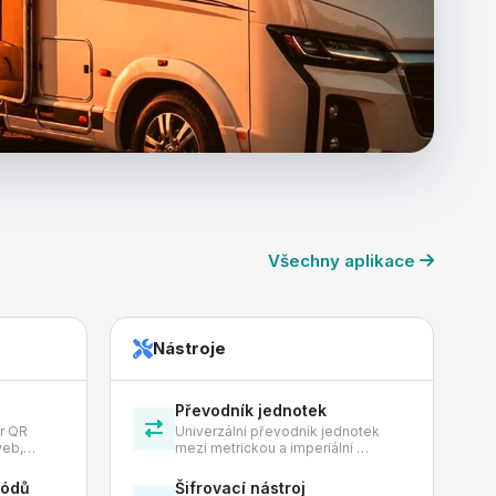
Všechny aplikace
Nástroje
Převodník jednotek
or QR
Univerzální převodník jednotek
 web,…
mezi metrickou a imperiální …
kódů
Šifrovací nástroj