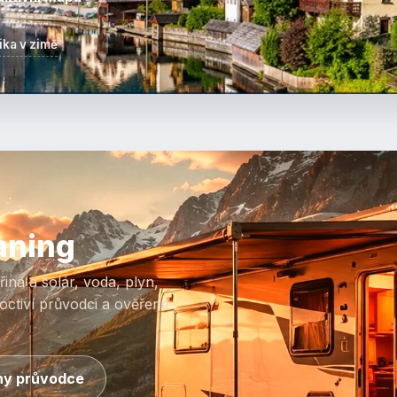
ika v zimě
aning
ina a solár, voda, plyn,
octiví průvodci a ověřené
y průvodce