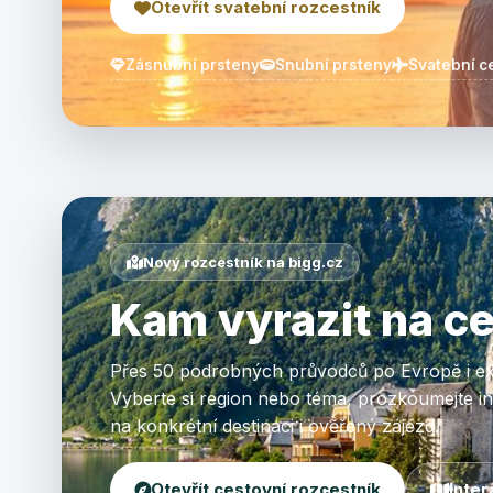
Otevřít svatební rozcestník
Zásnubní prsteny
Snubní prsteny
Svatební c
Nový rozcestník na bigg.cz
Kam vyrazit na c
Přes 50 podrobných průvodců po Evropě i ex
Vyberte si region nebo téma, prozkoumejte int
na konkrétní destinaci i ověřený zájezd.
Otevřít cestovní rozcestník
Inter