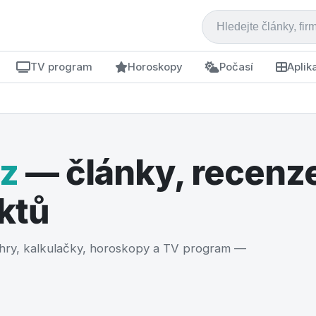
TV program
Horoskopy
Počasí
Aplik
cz
— články, recenze
ktů
, hry, kalkulačky, horoskopy a TV program —
 realitky 2026: krok za kroke