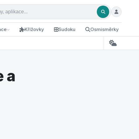
ace
Křížovky
Sudoku
Osmisměrky
 a
m a ušetříte statisíce