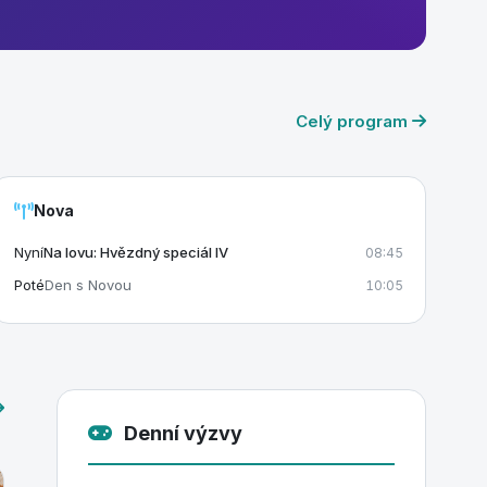
Celý program
Nova
Nyní
Na lovu: Hvězdný speciál IV
08:45
Poté
Den s Novou
10:05
Denní výzvy