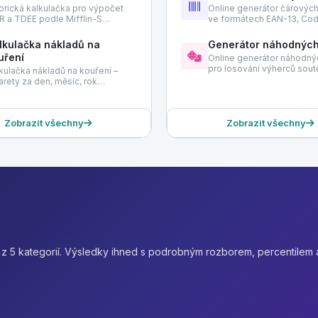
orická kalkulačka pro výpočet
Online generátor čárovýc
 a TDEE podle Mifflin-S…
ve formátech EAN-13, Co
lkulačka nákladů na
Generátor náhodných
uření
Online generátor náhodnýc
pro losování výherců sou
kulačka nákladů na kouření –
arety za den, měsíc, rok…
Zobrazit všechny
Zobrazit všechny
k z 5 kategorií. Výsledky ihned s podrobným rozborem, percentilem 