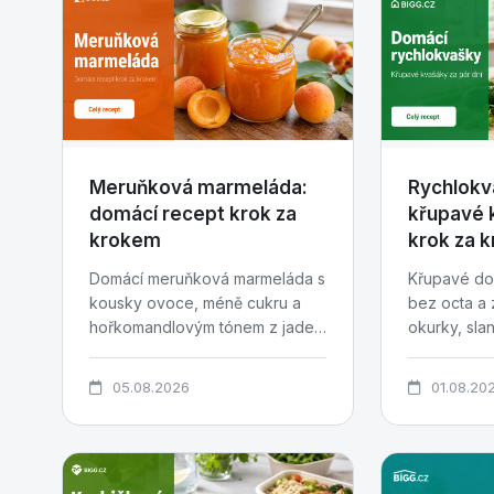
Meruňková marmeláda:
Rychlokv
domácí recept krok za
křupavé 
krokem
krok za 
Domácí meruňková marmeláda s
Křupavé do
kousky ovoce, méně cukru a
bez octa a 
hořkomandlovým tónem z jader
okurky, slan
pecek. Recept krok za krokem...
česnek a pár 
05.08.2026
01.08.20