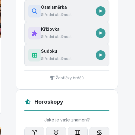
Osmisměrka
Střední obtížnost
Křížovka
Střední obtížnost
Sudoku
Střední obtížnost
Žebříčky hráčů
Horoskopy
Jaké je vaše znamení?
♈
♉
♊
♋