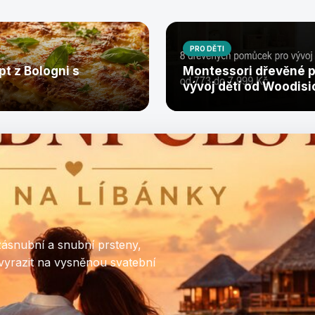
PRO DĚTI
pt z Bologni s
Montessori dřevěné 
vývoj dětí od Woodisi
zásnubní a snubní prsteny,
vyrazit na vysněnou svatební