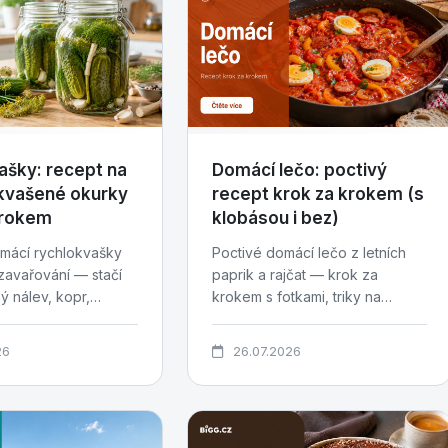
ašky: recept na
Domácí lečo: poctivý
kvašené okurky
recept krok za krokem (s
krokem
klobásou i bez)
mácí rychlokvašky
Poctivé domácí lečo z letních
zavařování — stačí
paprik a rajčat — krok za
ý nálev, kopr,
krokem s fotkami, triky na
dní trpělivosti....
hustou konzistenci, varianty s...
26
26.07.2026