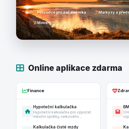
Průvodce pro začátečníka
Markýzy a před
Movery
Online aplikace zdarma
Finance
Zdra
Hypoteční kalkulačka
BM
Hypoteční kalkulačka pro výpočet
Onl
měsíční splátky, celkového…
výp
Kalkulačka čisté mzdy
Ka