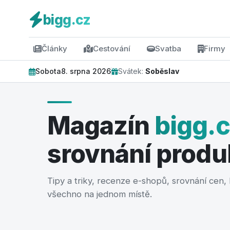
bigg.cz
Články
Cestování
Svatba
Firmy
Sobota
8. srpna 2026
Svátek:
Soběslav
Magazín
bigg.
srovnání produ
FINANCE
Tipy a triky, recenze e-shopů, srovnání cen
Prodej nemovitosti bez
všechno na jednom místě.