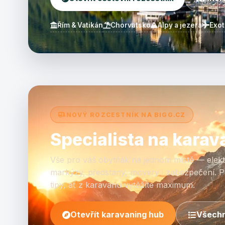
Řím & Vatikán
Chorvatsko
Alpy a jezera
Exot
NOVÝ ROZCESTNÍK NA BIGG.CZ
Specialista na karav
Vše pro váš obytňák na jednom místě — elektř
markýzy, předstany, movery i zabezpečení. P
tipy, ať z karavanu vytěžíte maximum.
Otevřít karavaning hub
Všechn