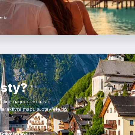
esta
esty?
otice na jednom místě.
eraktivní mapu a otevřete tip
aktivní mapa