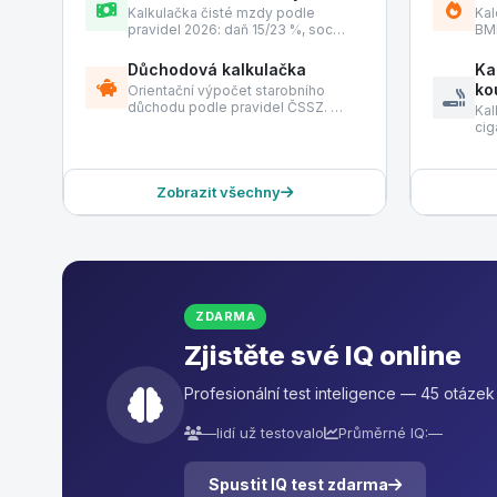
Kalkulačka čisté mzdy podle
Kal
pravidel 2026: daň 15/23 %, soc…
BMR
Důchodová kalkulačka
Ka
ko
Orientační výpočet starobního
důchodu podle pravidel ČSSZ. …
Kal
cig
Zobrazit všechny
ZDARMA
Zjistěte své IQ online
Profesionální test inteligence — 45 otáze
—
lidí už testovalo
Průměrné IQ:
—
Spustit IQ test zdarma