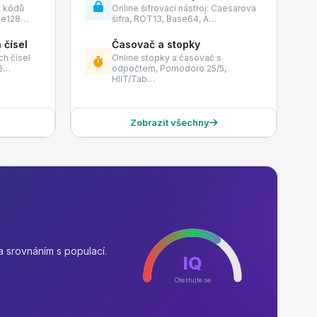
h kódů
Online šifrovací nástroj: Caesarova
de128…
šifra, ROT13, Base64, A…
 čísel
Časovač a stopky
h čísel
Online stopky a časovač s
tě…
odpočtem, Pomodoro 25/5,
HIIT/Tab…
Zobrazit všechny
a srovnáním s populací.
IQ
Otestujte se