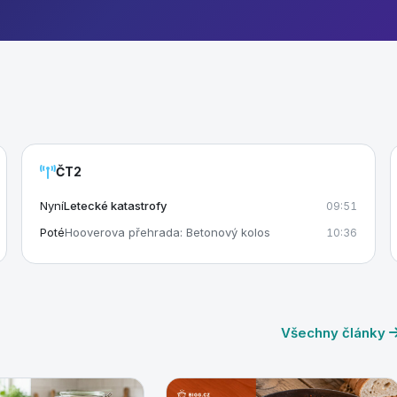
ČT2
Nyní
Letecké katastrofy
09:51
Poté
Hooverova přehrada: Betonový kolos
10:36
Všechny články