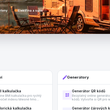
stany
Elektřina a solár
ví
Generátory
I kalkulačka
Generátor QR kódů
ine BMI kalkulačka pro rychlý
Bezplatný online generát
očet indexu tělesné hmo…
kódů. Vytvořte si QR pro
lorická kalkulačka
Generátor čárových 