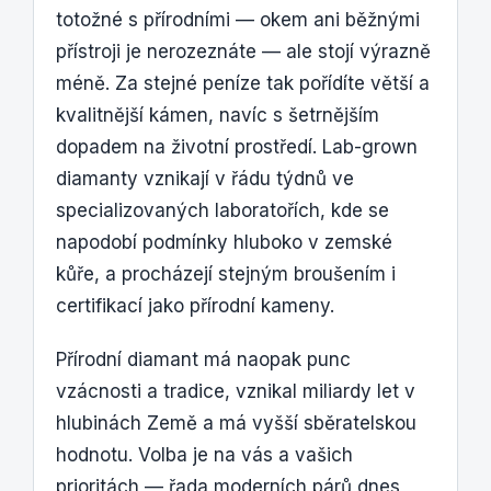
totožné s přírodními — okem ani běžnými
přístroji je nerozeznáte — ale stojí výrazně
méně. Za stejné peníze tak pořídíte větší a
kvalitnější kámen, navíc s šetrnějším
dopadem na životní prostředí. Lab-grown
diamanty vznikají v řádu týdnů ve
specializovaných laboratořích, kde se
napodobí podmínky hluboko v zemské
kůře, a procházejí stejným broušením i
certifikací jako přírodní kameny.
Přírodní diamant má naopak punc
vzácnosti a tradice, vznikal miliardy let v
hlubinách Země a má vyšší sběratelskou
hodnotu. Volba je na vás a vašich
prioritách — řada moderních párů dnes