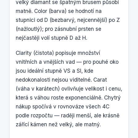
velký diamant se špatným brusem působí
matně. Color (barva) se hodnotí na
stupnici od D (bezbarvý, nejcennější) po Z
(nažloutlý); pro zásnubní prsten se
nejčastěji volí stupně D až H.
Clarity (čistota) popisuje množství
vnitřních a vnějších vad — pro pouhé oko
jsou ideální stupně VS a SI, kde
nedokonalosti nejsou viditelné. Carat
(váha v karátech) ovlivňuje velikost i cenu,
která s váhou roste exponenciálně. Chytrý
nákup spočívá v rovnováze všech 4C
podle rozpočtu — raději menší, ale krásně
zářící kámen než velký, ale matný.