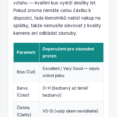
vztahu — kvalitní kus vydrží desítky let.
Pokud zrovna nemáte celou částku k
dispozici, řada klenotníků nabízí nákup na
splátky, takže nemusíte slevovat z kvality
kamene ani odkládat zásnuby.
Doporučení pro zásnubní
Parametr
prsten
Excellent / Very Good — nejvíc
Brus (Cut)
ovlivní jiskru
Barva
D–H (bezbarvý až téměř
(Color)
bezbarvý)
Čistota
VS–SI (vady okem neviditelné)
(Clarity)