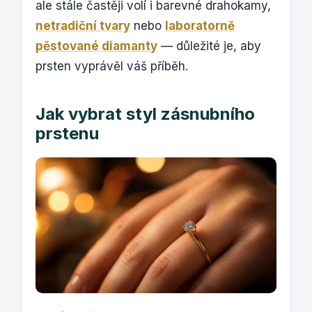
ale stále častěji volí i barevné drahokamy,
netradiční tvary
nebo
laboratorně
pěstované diamanty
— důležité je, aby
prsten vyprávěl váš příběh.
Jak vybrat styl zásnubního
prstenu