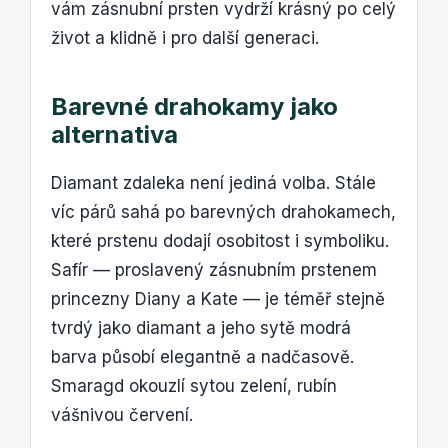
vám zásnubní prsten vydrží krásný po celý
život a klidně i pro další generaci.
Barevné drahokamy jako
alternativa
Diamant zdaleka není jediná volba. Stále
víc párů sahá po barevných drahokamech,
které prstenu dodají osobitost i symboliku.
Safír — proslavený zásnubním prstenem
princezny Diany a Kate — je téměř stejně
tvrdý jako diamant a jeho sytě modrá
barva působí elegantně a nadčasově.
Smaragd okouzlí sytou zelení, rubín
vášnivou červení.