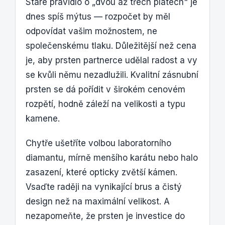
Staré pravidlo o „dvou až třech platech" je
dnes spíš mýtus — rozpočet by měl
odpovídat vašim možnostem, ne
společenskému tlaku. Důležitější než cena
je, aby prsten partnerce udělal radost a vy
se kvůli němu nezadlužili. Kvalitní zásnubní
prsten se dá pořídit v širokém cenovém
rozpětí, hodně záleží na velikosti a typu
kamene.
Chytře ušetříte volbou laboratorního
diamantu, mírně menšího karátu nebo halo
zasazení, které opticky zvětší kámen.
Vsaďte raději na vynikající brus a čistý
design než na maximální velikost. A
nezapomeňte, že prsten je investice do