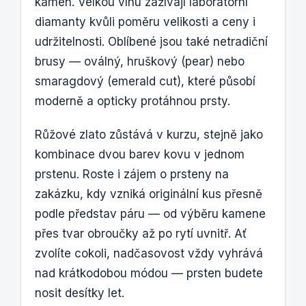
kámen. Velkou vlnu zažívají laboratorní
diamanty kvůli poměru velikosti a ceny i
udržitelnosti. Oblíbené jsou také netradiční
brusy — oválný, hruškový (pear) nebo
smaragdový (emerald cut), které působí
moderně a opticky protáhnou prsty.
Růžové zlato zůstává v kurzu, stejně jako
kombinace dvou barev kovu v jednom
prstenu. Roste i zájem o prsteny na
zakázku, kdy vzniká originální kus přesně
podle představ páru — od výběru kamene
přes tvar obroučky až po rytí uvnitř. Ať
zvolíte cokoli, nadčasovost vždy vyhrává
nad krátkodobou módou — prsten budete
nosit desítky let.