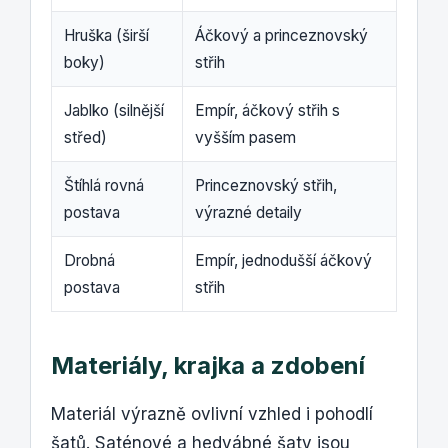
Hruška (širší
Áčkový a princeznovský
boky)
střih
Jablko (silnější
Empír, áčkový střih s
střed)
vyšším pasem
Štíhlá rovná
Princeznovský střih,
postava
výrazné detaily
Drobná
Empír, jednodušší áčkový
postava
střih
Materiály, krajka a zdobení
Materiál výrazně ovlivní vzhled i pohodlí
šatů. Saténové a hedvábné šaty jsou