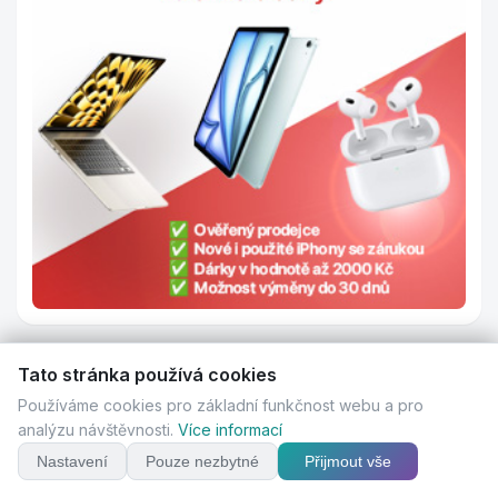
Tato stránka používá cookies
Používáme cookies pro základní funkčnost webu a pro
RealFree.cz
analýzu návštěvnosti.
Více informací
Nastavení
Pouze nezbytné
Přijmout vše
130 000 Kč