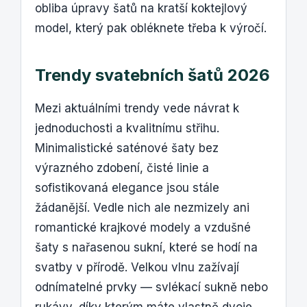
obliba úpravy šatů na kratší koktejlový
model, který pak obléknete třeba k výročí.
Trendy svatebních šatů 2026
Mezi aktuálními trendy vede návrat k
jednoduchosti a kvalitnímu střihu.
Minimalistické saténové šaty bez
výrazného zdobení, čisté linie a
sofistikovaná elegance jsou stále
žádanější. Vedle nich ale nezmizely ani
romantické krajkové modely a vzdušné
šaty s nařasenou sukní, které se hodí na
svatby v přírodě. Velkou vlnu zažívají
odnímatelné prvky — svlékací sukně nebo
rukávy, díky kterým máte vlastně dvoje