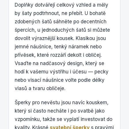
Doplňky dotvářejí celkový vzhled a měly
by šaty podtrhnout, ne přebít. U bohatě
zdobených šatů sáhněte po decentních
špercích, u jednoduchých šatů si můžete
dovolit výraznější kousek. Klasikou jsou
jemné náušnice, tenký náramek nebo
přívěsek, které rozzáří dekolt i obličej.
Vsaďte na nadčasový design, který se
hodí k vašemu výstřihu i účesu — pecky
nebo visací náušnice volte podle délky
vlasů a tvaru obličeje.
Šperky pro nevěstu jsou navíc kouskem,
který si často necháte i po svatbě jako
vzpomínku, takže se vyplatí investovat do
kvality. Krásné
svatební šperky
s pravými