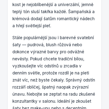
kost je nejoblíbenější a univerzální, jemně
teplý tón sluší takřka každé. Šampaňská a
krémová dodají šatům romantický nádech
a hřejí světlejší pleť.
Stále populárnější jsou i barevné svatební
šaty — pudrová, blush růžová nebo
dokonce výrazné barvy pro odvážné
nevěsty. Pokud chcete tradiční bílou,
vyzkoušejte víc odstínů u zrcadla v
denním světle, protože rozdíl je na pleti
znát víc, než byste čekaly. Správný odstín
rozzáří obličej, špatný naopak zvýrazní
únavu. Nebojte se zeptat na radu zkušené
konzultantky v salonu. Ideální je zkoušet
šaty bez make-upu nebo s decentním