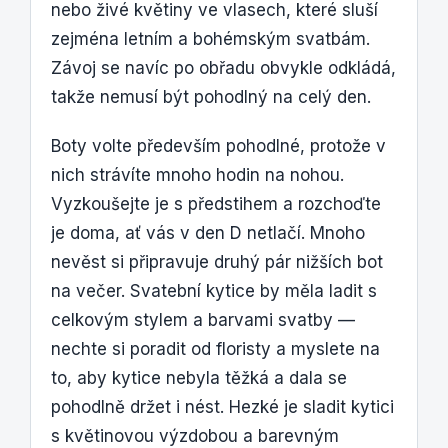
nebo živé květiny ve vlasech, které sluší
zejména letním a bohémským svatbám.
Závoj se navíc po obřadu obvykle odkládá,
takže nemusí být pohodlný na celý den.
Boty volte především pohodlné, protože v
nich strávíte mnoho hodin na nohou.
Vyzkoušejte je s předstihem a rozchoďte
je doma, ať vás v den D netlačí. Mnoho
nevěst si připravuje druhý pár nižších bot
na večer. Svatební kytice by měla ladit s
celkovým stylem a barvami svatby —
nechte si poradit od floristy a myslete na
to, aby kytice nebyla těžká a dala se
pohodlně držet i nést. Hezké je sladit kytici
s květinovou výzdobou a barevným