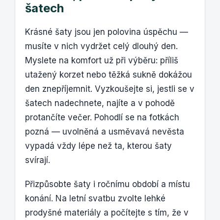
šatech
Krásné šaty jsou jen polovina úspěchu —
musíte v nich vydržet celý dlouhý den.
Myslete na komfort už při výběru: příliš
utažený korzet nebo těžká sukně dokážou
den znepříjemnit. Vyzkoušejte si, jestli se v
šatech nadechnete, najíte a v pohodě
protančíte večer. Pohodlí se na fotkách
pozná — uvolněná a usměvavá nevěsta
vypadá vždy lépe než ta, kterou šaty
svírají.
Přizpůsobte šaty i ročnímu období a místu
konání. Na letní svatbu zvolte lehké
prodyšné materiály a počítejte s tím, že v