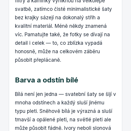
flitry a kamínky vyniknou na velkolepé
svatbě, zatímco čisté minimalistické šaty
bez krajky sázejí na dokonalý střih a
kvalitní materiál. Méně někdy znamená
víc. Pamatujte také, že fotky se dívají na
detail i celek — to, co zblízka vypadá
honosně, může na celkovém záběru
působit přeplácaně.
Barva a odstín bílé
Bílá není jen jedna — svatební šaty se šijí v
mnoha odstínech a každý sluší jinému
typu pleti. Sněhově bílá je výrazná a sluší
tmavší a opálené pleti, na světlé pleti ale
může působit fádně. Ivory neboli slonová