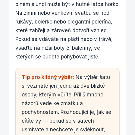
plném slunci může být v hutné látce horko.
Na zimní nebo venkovní svatbu se hodí
rukávy, bolerko nebo elegantní pelerína,
které zahřejí a zároveň dotvoří vzhled.
Pokud se vdáváte na pláži nebo v trávě,
vsaďte na nižší boty či baleríny, ve
kterých se budete pohybovat jistě.
Tip pro klidný výběr:
Na výběr šatů
si vezměte jen jednu až dvě blízké
osoby, kterým věříte. Příliš mnoho
názorů vede ke zmatku a
pochybnostem. Rozhodující je, jak se
cítíte vy — pokud se v šatech
usmíváte a nechcete je svléknout,