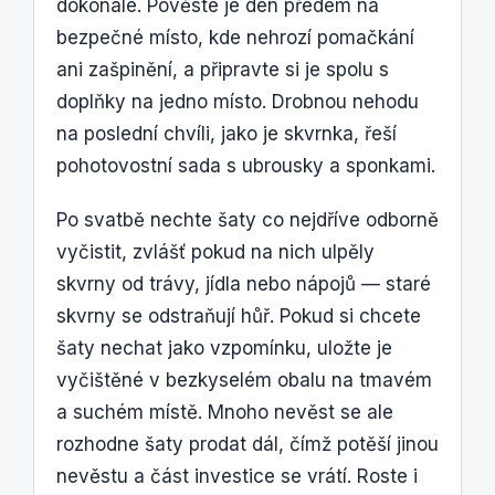
dokonalé. Pověste je den předem na
bezpečné místo, kde nehrozí pomačkání
ani zašpinění, a připravte si je spolu s
doplňky na jedno místo. Drobnou nehodu
na poslední chvíli, jako je skvrnka, řeší
pohotovostní sada s ubrousky a sponkami.
Po svatbě nechte šaty co nejdříve odborně
vyčistit, zvlášť pokud na nich ulpěly
skvrny od trávy, jídla nebo nápojů — staré
skvrny se odstraňují hůř. Pokud si chcete
šaty nechat jako vzpomínku, uložte je
vyčištěné v bezkyselém obalu na tmavém
a suchém místě. Mnoho nevěst se ale
rozhodne šaty prodat dál, čímž potěší jinou
nevěstu a část investice se vrátí. Roste i