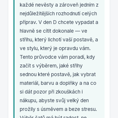
každé nevěsty a zároveň jedním z
nejdůležitějších rozhodnutí celých
příprav. V den D chcete vypadat a
hlavně se cítit dokonale — ve
střihu, který lichotí vaší postavě, a
ve stylu, který je opravdu vám.
Tento průvodce vám poradí, kdy
začít s výběrem, jaké střihy
sednou které postavě, jak vybrat
materiál, barvu a doplňky a na co
si dát pozor při zkouškách i
nákupu, abyste svůj velký den
prožily s úsměvem a beze stresu.
Výběr šatů má být radost, ne