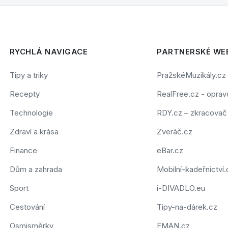
RYCHLÁ NAVIGACE
PARTNERSKÉ WE
Tipy a triky
PražskéMuzikály.cz
Recepty
RealFree.cz - opravd
Technologie
RDY.cz – zkracova
Zdraví a krása
Zveráč.cz
Finance
eBar.cz
Dům a zahrada
Mobilní-kadeřnictví.
Sport
i-DIVADLO.eu
Cestování
Tipy-na-dárek.cz
Osmisměrky
FMAN.cz