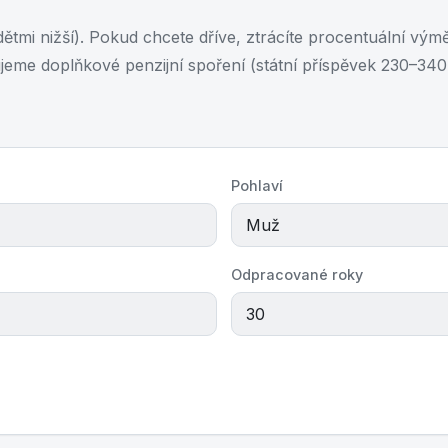
ětmi nižší). Pokud chcete dříve, ztrácíte procentuální vým
eme doplňkové penzijní spoření (státní příspěvek 230–340 
Pohlaví
Odpracované roky
Vypočítat