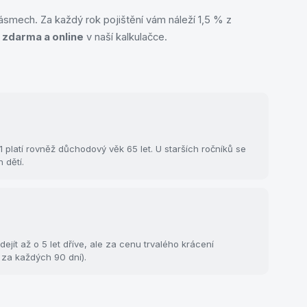
smech. Za každý rok pojištění vám náleží 1,5 % z
d
zdarma a online
v naší kalkulačce.
platí rovněž důchodový věk 65 let. U starších ročníků se
 dětí.
ít až o 5 let dříve, ale za cenu trvalého krácení
za každých 90 dní).