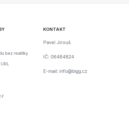
BY
KONTAKT
Pavel Jirouš
u bez realitky
IČ: 06484824
č URL
E-mail: info@bigg.cz
cz