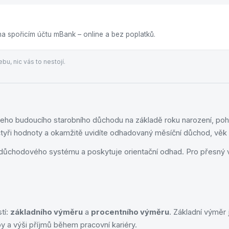
na spořicím účtu mBank – online a bez poplatků.
bu, nic vás to nestojí.
ho budoucího starobního důchodu na základě roku narození, pohl
tyři hodnoty a okamžitě uvidíte odhadovaný měsíční důchod, věk 
důchodového systému a poskytuje orientační odhad. Pro přesný
tí:
základního výměru
a
procentního výměru
. Základní výměr
y a výši příjmů během pracovní kariéry.