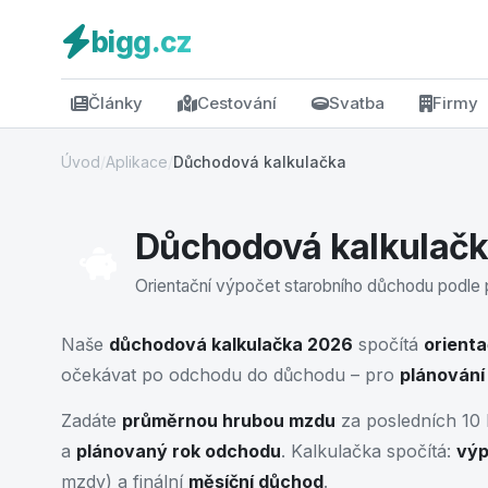
bigg.cz
Články
Cestování
Svatba
Firmy
Úvod
/
Aplikace
/
Důchodová kalkulačka
Důchodová kalkulač
Orientační výpočet starobního důchodu podle 
Naše
důchodová kalkulačka 2026
spočítá
orienta
očekávat po odchodu do důchodu – pro
plánování
Zadáte
průměrnou hrubou mzdu
za posledních 10 l
a
plánovaný rok odchodu
. Kalkulačka spočítá:
výp
mzdy) a finální
měsíční důchod
.