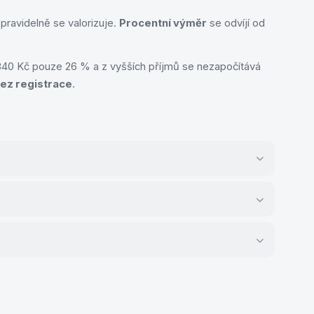
ravidelně se valorizuje.
Procentní výměr
se odvíjí od
 340 Kč pouze 26 % a z vyšších příjmů se nezapočítává
bez registrace
.