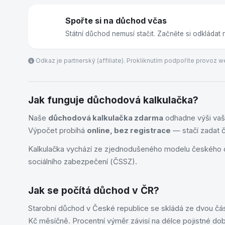
Spořte si na důchod včas
Státní důchod nemusí stačit. Začněte si odkládat 
Odkaz je partnerský (affiliate). Prokliknutím podpoříte provoz we
Jak funguje důchodová kalkulačka?
Naše
důchodová kalkulačka zdarma
odhadne výši vaše
Výpočet probíhá
online, bez registrace
— stačí zadat č
Kalkulačka vychází ze zjednodušeného modelu českého 
sociálního zabezpečení (ČSSZ).
Jak se počítá důchod v ČR?
Starobní důchod v České republice se skládá ze dvou čás
Kč měsíčně. Procentní výměr závisí na délce pojistné dob