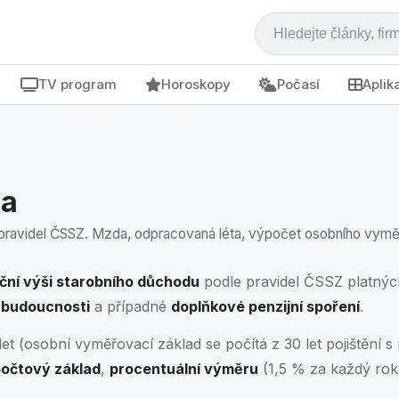
TV program
Horoskopy
Počasí
Aplik
ka
pravidel ČSSZ. Mzda, odpracovaná léta, výpočet osobního vymě
ční výši starobního důchodu
podle pravidel ČSSZ platnýc
 budoucnosti
a případné
doplňkové penzijní spoření
.
et (osobní vyměřovací základ se počítá z 30 let pojištění 
očtový základ
,
procentuální výměru
(1,5 % za každý rok 