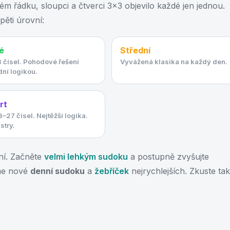
dém řádku, sloupci a čtverci 3×3 objevilo každé jen jednou.
pěti úrovní:
é
Střední
 čísel. Pohodové řešení
Vyvážená klasika na každý den.
ní logikou.
rt
–27 čísel. Nejtěžší logika.
stry.
ění. Začněte
velmi lehkým sudoku
a postupně zvyšujte
me nové
denní sudoku
a
žebříček
nejrychlejších. Zkuste ta