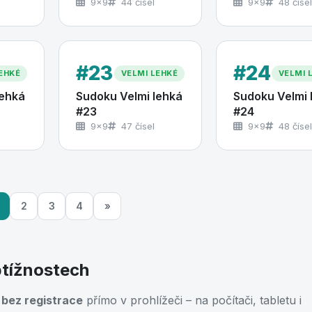
9×9
44 čísel
9×9
48 čísel
#23
#24
EHKÉ
VELMI LEHKÉ
VELMI 
lehká
Sudoku Velmi lehká
Sudoku Velmi 
#23
#24
9×9
47 čísel
9×9
48 čísel
2
3
4
»
btížnostech
 bez registrace
přímo v prohlížeči – na počítači, tabletu i