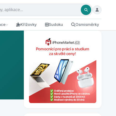
ace
Křížovky
Sudoku
Osmisměrky