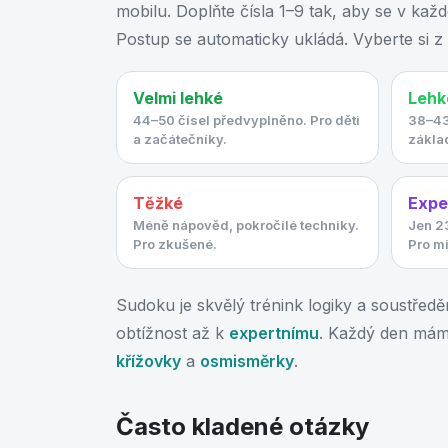
mobilu. Doplňte čísla 1–9 tak, aby se v kaž
Postup se automaticky ukládá. Vyberte si z 
Velmi lehké
Lehk
44–50 čísel předvyplněno. Pro děti
38–43
a začátečníky.
základ
Těžké
Expe
Méně nápověd, pokročilé techniky.
Jen 23
Pro zkušené.
Pro mi
Sudoku je skvělý trénink logiky a soustřed
obtížnost až k
expertnímu
. Každý den má
křížovky
a
osmisměrky
.
Často kladené otázky