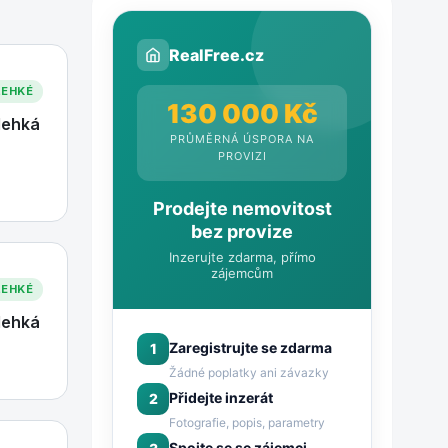
RealFree.cz
LEHKÉ
130 000 Kč
lehká
PRŮMĚRNÁ ÚSPORA NA
PROVIZI
Prodejte nemovitost
bez provize
Inzerujte zdarma, přímo
zájemcům
LEHKÉ
lehká
Zaregistrujte se zdarma
1
Žádné poplatky ani závazky
Přidejte inzerát
2
Fotografie, popis, parametry
Spojte se se zájemci