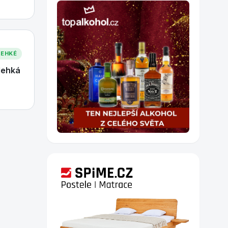
LEHKÉ
lehká