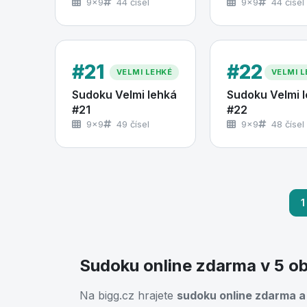
9×9
44 čísel
9×9
44 čísel
#21
#22
VELMI LEHKÉ
VELMI L
Sudoku Velmi lehká
Sudoku Velmi 
#21
#22
9×9
49 čísel
9×9
48 čísel
1
Sudoku online zdarma v 5 o
Na bigg.cz hrajete
sudoku online zdarma a