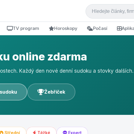
TV program
Horoskopy
Počasí
Aplik
u online zdarma
nostech. Každý den nové denní sudoku a stovky dalších.
 sudoku
Žebříček
Střední
Těžké
Expert