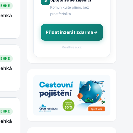
3
LEHKÉ
Komunikujte přímo, bez
prostředníka
lehká
Přidat inzerát zdarma
RealFree.cz
LEHKÉ
lehká
LEHKÉ
lehká