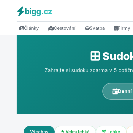
bigg.cz
Články
Cestování
Svatba
Firmy
Sudok
Zahrajte si sudoku zdarma v 5 obtíž
Denní
Všechny
Velmi lehké
Lehké