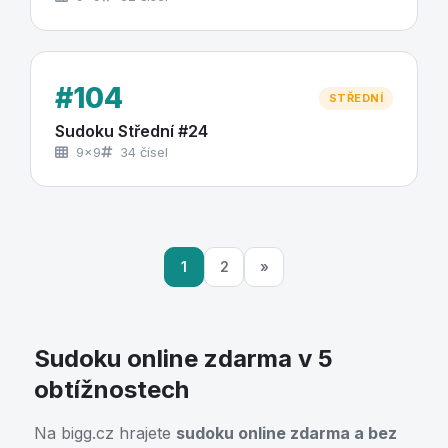
#104
STŘEDNÍ
Sudoku Střední #24
9×9
34 čísel
1
2
»
Sudoku online zdarma v 5
obtížnostech
Na bigg.cz hrajete
sudoku online zdarma a bez