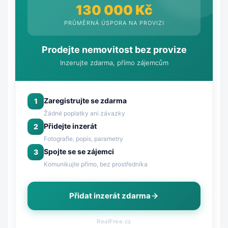
130 000 Kč
PRŮMĚRNÁ ÚSPORA NA PROVIZI
Prodejte nemovitost bez provize
Inzerujte zdarma, přímo zájemcům
Zaregistrujte se zdarma
1
Žádné poplatky ani závazky
Přidejte inzerát
2
Fotografie, popis, parametry
Spojte se se zájemci
3
Komunikujte přímo, bez prostředníka
Přidat inzerát zdarma
RealFree.cz