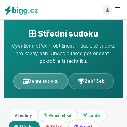
bigg.cz
Střední sudoku
Vyvážená střední obtížnost – klasické sudoku
pro každý den. Občas budete potřebovat i
pokročilejší techniku.
Denní sudoku
Žebříček
Všechny
Velmi lehké
Lehké
Střední
Těžké
Expert