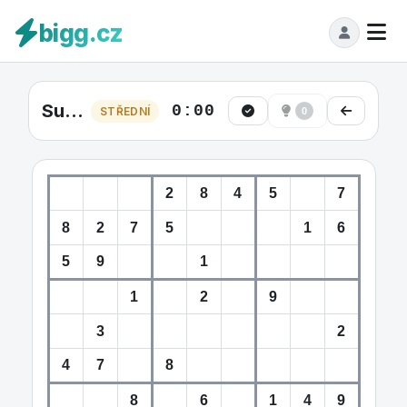
bigg.cz
Sudoku Střední #8
0:00
STŘEDNÍ
0