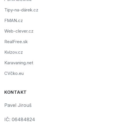
Tipy-na-dárek.cz
FMAN.cz
Web-clever.cz
RealFree.sk
Kvízov.cz
Karavaning.net
CVčko.eu
KONTAKT
Pavel Jirouš
IČ: 06484824