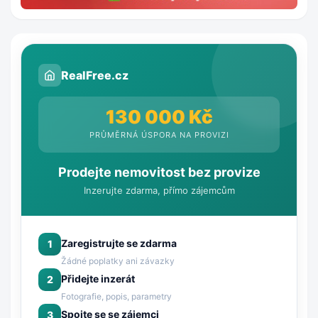
RealFree.cz
130 000 Kč
PRŮMĚRNÁ ÚSPORA NA PROVIZI
Prodejte nemovitost bez provize
Inzerujte zdarma, přímo zájemcům
Zaregistrujte se zdarma
1
Žádné poplatky ani závazky
Přidejte inzerát
2
Fotografie, popis, parametry
Spojte se se zájemci
3