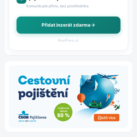
Komunikujte přímo, bez prostředníka
Přidat inzerát zdarma
RealFree.cz