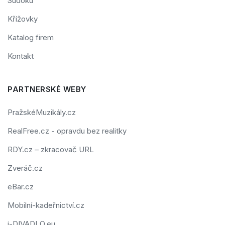
Sudoku
Křížovky
Katalog firem
Kontakt
PARTNERSKÉ WEBY
PražskéMuzikály.cz
RealFree.cz - opravdu bez realitky
RDY.cz – zkracovač URL
Zveráč.cz
eBar.cz
Mobilní-kadeřnictví.cz
i-DIVADLO.eu