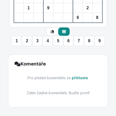
1
2
3
4
5
6
7
8
9
Komentáře
Pro přidání komentáře se
přihlaste
.
Zatím žádné komentáře. Buďte první!