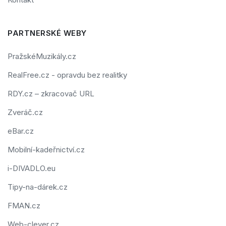
PARTNERSKÉ WEBY
PražskéMuzikály.cz
RealFree.cz - opravdu bez realitky
RDY.cz – zkracovač URL
Zveráč.cz
eBar.cz
Mobilní-kadeřnictví.cz
i-DIVADLO.eu
Tipy-na-dárek.cz
FMAN.cz
Web-clever.cz