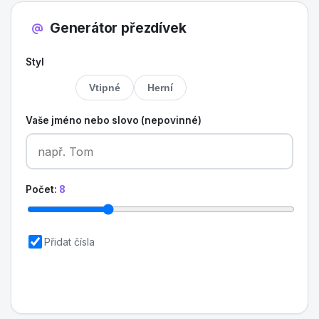
Generátor přezdívek
Styl
Cool
Vtipné
Herní
Vaše jméno nebo slovo (nepovinné)
Počet:
8
Přidat čísla
Vygenerovat