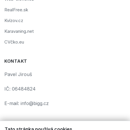
RealFree.sk
Kvízov.cz
Karavaning.net
CVčko.eu
KONTAKT
Pavel Jirouš
IČ: 06484824
E-mail: info@bigg.cz
Tato stránka používá cookies