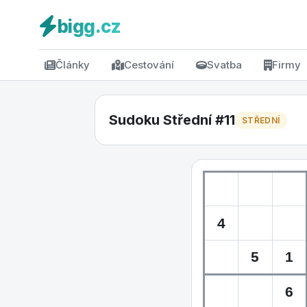
bigg.cz
Články
Cestování
Svatba
Firmy
Sudoku Střední #11
STŘEDNÍ