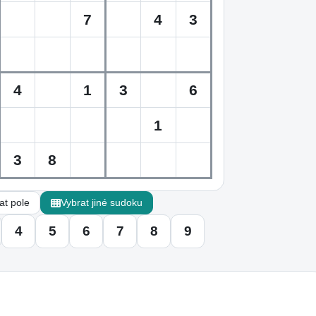
t pole
Vybrat jiné sudoku
4
5
6
7
8
9