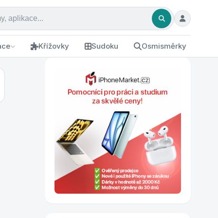
ace
Křížovky
Sudoku
Osmisměrky