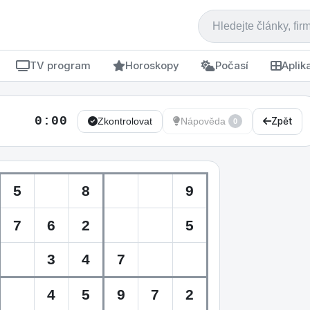
TV program
Horoskopy
Počasí
Aplik
0:00
Zpět
Zkontrolovat
Nápověda
0