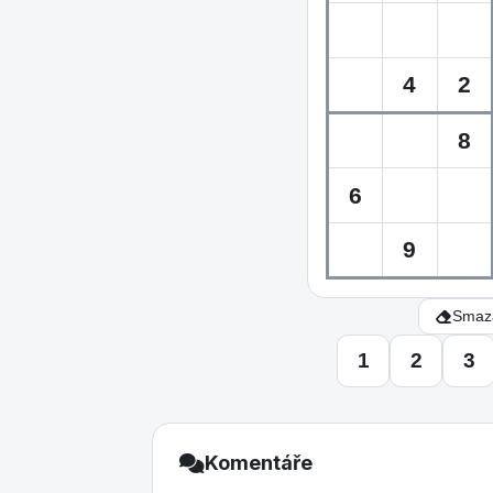
Smaza
1
2
3
Komentáře