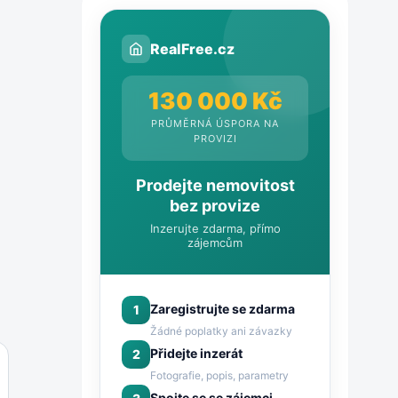
RealFree.cz
130 000 Kč
PRŮMĚRNÁ ÚSPORA NA
PROVIZI
Prodejte nemovitost
bez provize
Inzerujte zdarma, přímo
zájemcům
Zaregistrujte se zdarma
1
Žádné poplatky ani závazky
Přidejte inzerát
2
Fotografie, popis, parametry
Spojte se se zájemci