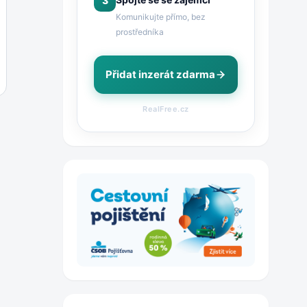
3
Komunikujte přímo, bez
prostředníka
Přidat inzerát zdarma
RealFree.cz