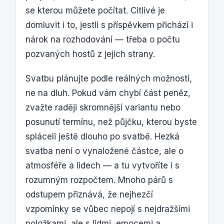
se kterou můžete počítat. Citlivé je
domluvit i to, jestli s příspěvkem přichází i
nárok na rozhodování — třeba o počtu
pozvaných hostů z jejich strany.
Svatbu plánujte podle reálných možností,
ne na dluh. Pokud vám chybí část peněz,
zvažte raději skromnější variantu nebo
posunutí termínu, než půjčku, kterou byste
spláceli ještě dlouho po svatbě. Hezká
svatba není o vynaložené částce, ale o
atmosféře a lidech — a tu vytvoříte i s
rozumným rozpočtem. Mnoho párů s
odstupem přiznává, že nejhezčí
vzpomínky se vůbec nepojí s nejdražšími
položkami, ale s lidmi, emocemi a