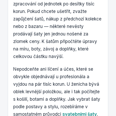
zpracování od jednotek po desítky tisíc
korun. Pokud chcete ušetřit, zvažte
zapůjčení šatů, nákup z předchozí kolekce
nebo z bazaru — některé nevěsty
prodávají šaty jen jednou nošené za
zlomek ceny. K šatům připočtěte úpravy
na míru, boty, závoj a doplňky, které
celkovou částku navýší.
Nepodceňte ani líčení a účes, které se
obvykle objednávají u profesionála a
vyjdou na pár tisíc korun. U ženicha bývá
oblek levnější položkou, ale i tak počítejte
s košilí, botami a doplňky. Jak vybrat šaty
podle postavy a stylu, rozebíráme v
samostatném průvodci
svatebními šaty
.