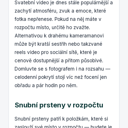
Svatební video je dnes stále populárnější a
zachytí atmosféru, zvuk a emoce, které
fotka nepřenese. Pokud na něj máte v
rozpočtu místo, určitě ho zvažte.
Alternativou k drahému kameramanovi
může být kratší sestřih nebo takzvané
reels video pro sociální sítě, které je
cenově dostupnější a přitom působivé.
Domluvte se s fotografem i na rozsahu —
celodenní pokrytí stojí víc než focení jen
obřadu a pár hodin po něm.
Snubní prsteny v rozpočtu
Snubní prsteny patří k položkám, které si
zaslouží své místo v rozpočtu — budete je