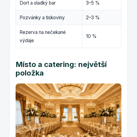
Dort a sladký bar
3–5 %
Pozvánky a tiskoviny
2–3 %
Rezerva na nečekané
10 %
výdaje
Místo a catering: největší
položka