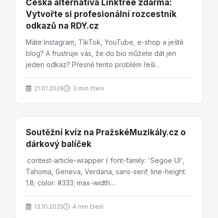
Česká alternativa Linktree zdarma:
Vytvořte si profesionální rozcestník
odkazů na RDY.cz
Máte Instagram, TikTok, YouTube, e-shop a ještě
blog? A frustruje vás, že do bio můžete dát jen
jeden odkaz? Přesně tento problém řeší
rozcestníky...
21.01.2026
3 min čtení
Soutěžní kvíz na PražskéMuzikály.cz o
dárkový balíček
.contest-article-wrapper { font-family: 'Segoe UI',
Tahoma, Geneva, Verdana, sans-serif; line-height:
1.8; color: #333; max-width:...
13.10.2025
4 min čtení