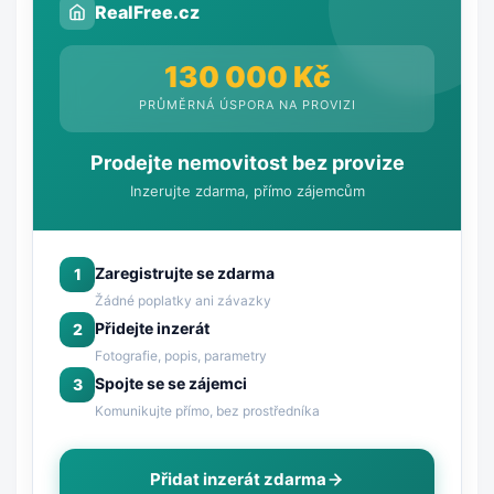
RealFree.cz
130 000 Kč
PRŮMĚRNÁ ÚSPORA NA PROVIZI
Prodejte nemovitost bez provize
Inzerujte zdarma, přímo zájemcům
Zaregistrujte se zdarma
1
Žádné poplatky ani závazky
Přidejte inzerát
2
Fotografie, popis, parametry
Spojte se se zájemci
3
Komunikujte přímo, bez prostředníka
Přidat inzerát zdarma