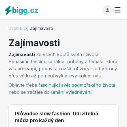
bigg.cz
Úvod
/
Blog
/
Zajímavosti
Zajímavosti
Zajímavosti
ze všech koutů světa i života.
Přinášíme fascinující fakta, příběhy a témata, která
vás překvapí, pobaví a rozšíří obzory – od přírody
přes vědu až po neobvyklé jevy kolem nás.
Objevte třeba
fascinující svět podmořského života
nebo se začtěte do
umění vyjednávání
.
Průvodce slow fashion: Udržitelná
móda pro každý den