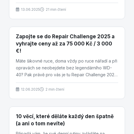
13.06.2025
21 min čtení
Zapojte se do Repair Challenge 2025 a
vyhrajte ceny až za 75 000 Kč / 3 000
€!
Máte šikovné ruce, doma vždy po ruce nářadí a při
opravách se neobejdete bez legendárního WD-
40? Pak právě pro vás je tu Repair Challenge 2025
–...
12.06.2025
2 min čtení
10 věcí, které děláte každý den špatně
(a ani o tom nevíte)
Připadá vám, že své denní rutiny zvládáte na