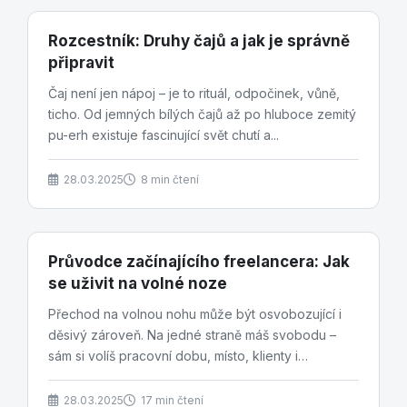
Rozcestník: Druhy čajů a jak je správně
připravit
Čaj není jen nápoj – je to rituál, odpočinek, vůně,
ticho. Od jemných bílých čajů až po hluboce zemitý
pu-erh existuje fascinující svět chutí a...
28.03.2025
8 min čtení
Průvodce začínajícího freelancera: Jak
se uživit na volné noze
Přechod na volnou nohu může být osvobozující i
děsivý zároveň. Na jedné straně máš svobodu –
sám si volíš pracovní dobu, místo, klienty i
projekty....
28.03.2025
17 min čtení