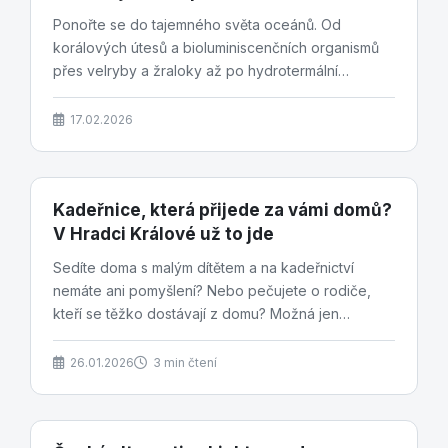
Ponořte se do tajemného světa oceánů. Od
korálových útesů a bioluminiscenčních organismů
přes velryby a žraloky až po hydrotermální
prameny v...
17.02.2026
Kadeřnice, která přijede za vámi domů?
V Hradci Králové už to jde
Sedíte doma s malým dítětem a na kadeřnictví
nemáte ani pomyšlení? Nebo pečujete o rodiče,
kteří se těžko dostávají z domu? Možná jen
nechcete trávit...
26.01.2026
3 min čtení