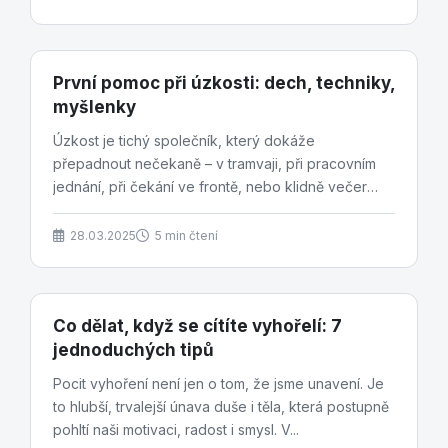
První pomoc při úzkosti: dech, techniky,
myšlenky
Úzkost je tichý společník, který dokáže
přepadnout nečekaně – v tramvaji, při pracovním
jednání, při čekání ve frontě, nebo klidně večer
doma v...
28.03.2025
5 min čtení
Co dělat, když se cítíte vyhořelí: 7
jednoduchých tipů
Pocit vyhoření není jen o tom, že jsme unavení. Je
to hlubší, trvalejší únava duše i těla, která postupně
pohltí naši motivaci, radost i smysl. V...