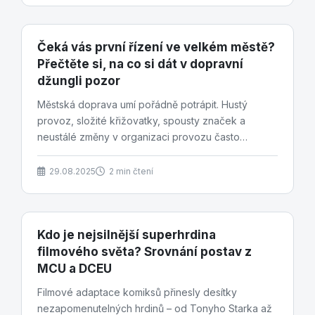
Čeká vás první řízení ve velkém městě?
Přečtěte si, na co si dát v dopravní
džungli pozor
Městská doprava umí pořádně potrápit. Hustý
provoz, složité křižovatky, spousty značek a
neustálé změny v organizaci provozu často
dostanou do úzkých...
29.08.2025
2 min čtení
Kdo je nejsilnější superhrdina
filmového světa? Srovnání postav z
MCU a DCEU
Filmové adaptace komiksů přinesly desítky
nezapomenutelných hrdinů – od Tonyho Starka až