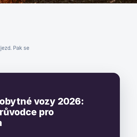
jezd. Pak se
obytné vozy 2026:
růvodce pro
a