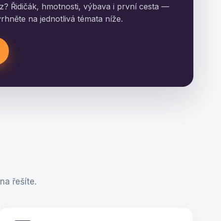
z? Řidičák, hmotnosti, výbava i první cesta —
rhněte na jednotlivá témata níže.
na řešíte.