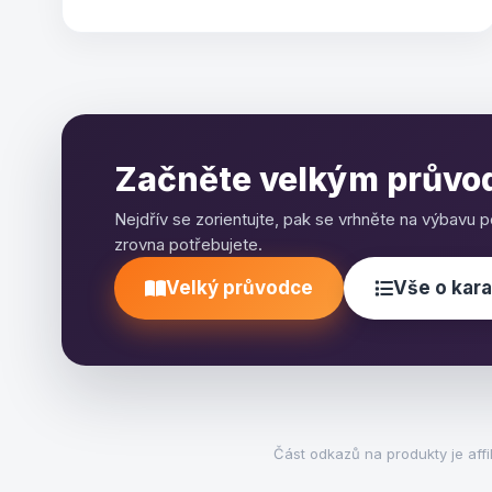
Začněte velkým průvod
Nejdřív se zorientujte, pak se vrhněte na výbavu p
zrovna potřebujete.
Velký průvodce
Vše o kar
Část odkazů na produkty je aff