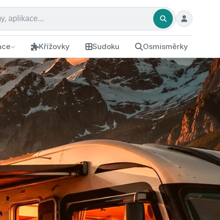
ace
Křížovky
Sudoku
Osmisměrky