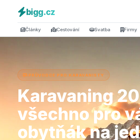
bigg.cz
Články
Cestování
Svatba
Firmy
PRŮVODCE PRO KARAVANISTY
Karavaning 20
všechno pro v
obytňák na je