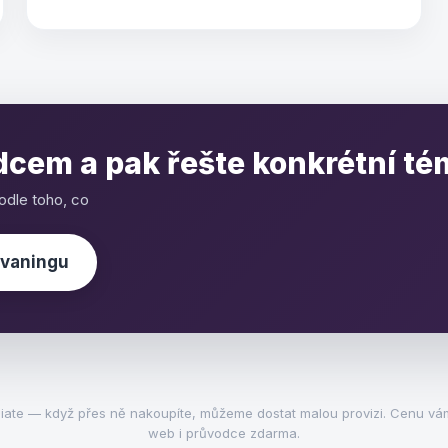
cem a pak řešte konkrétní té
odle toho, co
avaningu
iliate — když přes ně nakoupíte, můžeme dostat malou provizi. Cenu vá
web i průvodce zdarma.