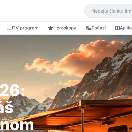
TV program
Horoskopy
Počasí
Aplik
26:
áš
dnom