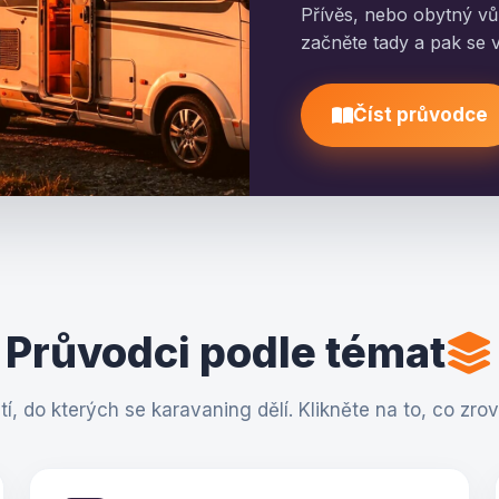
Přívěs, nebo obytný vů
začněte tady a pak se v
Číst průvodce
Průvodci podle témat
tí, do kterých se karavaning dělí. Klikněte na to, co zrov