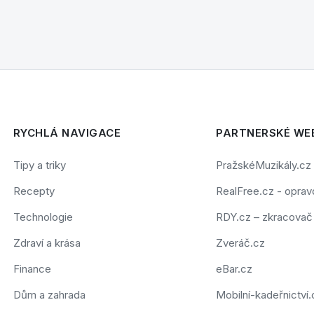
RYCHLÁ NAVIGACE
PARTNERSKÉ WE
Tipy a triky
PražskéMuzikály.cz
Recepty
RealFree.cz - opravd
Technologie
RDY.cz – zkracova
Zdraví a krása
Zveráč.cz
Finance
eBar.cz
Dům a zahrada
Mobilní-kadeřnictví.