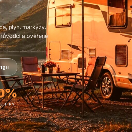
da, plyn, markýzy,
průvodci a ověřené
ingu
0%
É TIPY