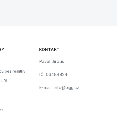
BY
KONTAKT
Pavel Jirouš
u bez realitky
IČ: 06484824
č URL
E-mail: info@bigg.cz
cz