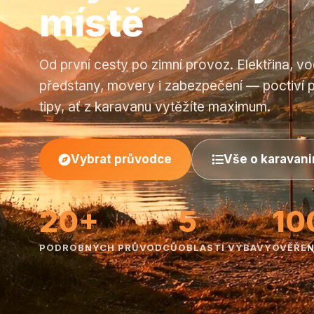
místě
Od první cesty po zimní provoz. Elektřina, vo
předstany, movery i zabezpečení — poctiví 
tipy, ať z karavanu vytěžíte maximum.
Vybrat průvodce
Vše o karavan
20+
5
10
PODROBNÝCH PRŮVODCŮ
OBLASTÍ VÝBAVY
OVĚŘEN