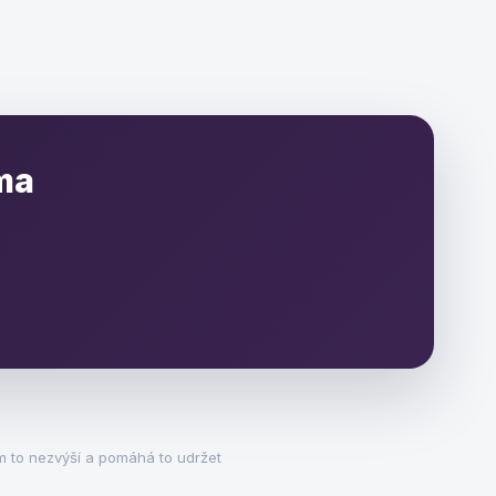
ma
m to nezvýší a pomáhá to udržet