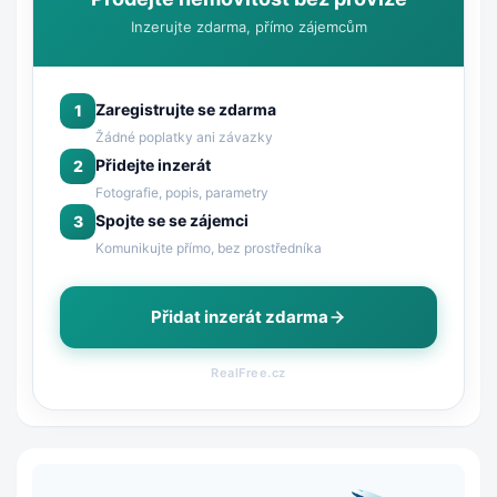
Inzerujte zdarma, přímo zájemcům
Zaregistrujte se zdarma
1
Žádné poplatky ani závazky
Přidejte inzerát
2
Fotografie, popis, parametry
Spojte se se zájemci
3
Komunikujte přímo, bez prostředníka
Přidat inzerát zdarma
RealFree.cz