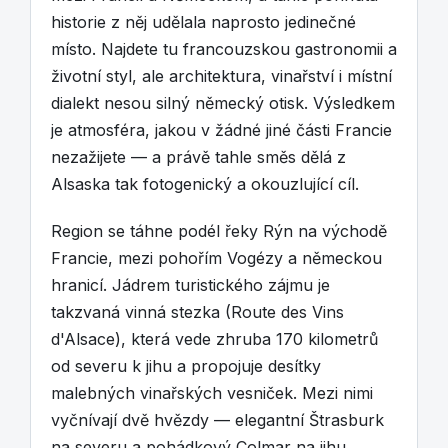
historie z něj udělala naprosto jedinečné
místo. Najdete tu francouzskou gastronomii a
životní styl, ale architektura, vinařství i místní
dialekt nesou silný německý otisk. Výsledkem
je atmosféra, jakou v žádné jiné části Francie
nezažijete — a právě tahle směs dělá z
Alsaska tak fotogenický a okouzlující cíl.
Region se táhne podél řeky Rýn na východě
Francie, mezi pohořím Vogézy a německou
hranicí. Jádrem turistického zájmu je
takzvaná vinná stezka (Route des Vins
d'Alsace), která vede zhruba 170 kilometrů
od severu k jihu a propojuje desítky
malebných vinařských vesniček. Mezi nimi
vyčnívají dvě hvězdy — elegantní Štrasburk
na severu a pohádkový Colmar na jihu.