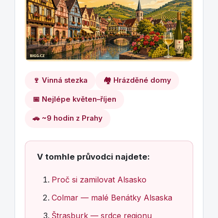
🍷 Vinná stezka
🏘️ Hrázděné domy
📅 Nejlépe květen–říjen
🚗 ~9 hodin z Prahy
V tomhle průvodci najdete:
Proč si zamilovat Alsasko
Colmar — malé Benátky Alsaska
Štrasburk — srdce regionu