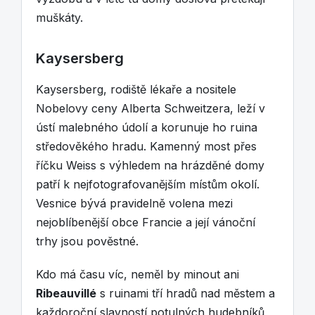
muškáty.
Kaysersberg
Kaysersberg, rodiště lékaře a nositele
Nobelovy ceny Alberta Schweitzera, leží v
ústí malebného údolí a korunuje ho ruina
středověkého hradu. Kamenný most přes
říčku Weiss s výhledem na hrázděné domy
patří k nejfotografovanějším místům okolí.
Vesnice bývá pravidelně volena mezi
nejoblíbenější obce Francie a její vánoční
trhy jsou pověstné.
Kdo má času víc, neměl by minout ani
Ribeauvillé
s ruinami tří hradů nad městem a
každoroční slavností potulných hudebníků,