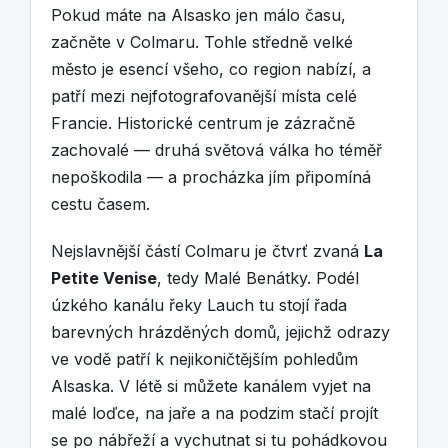
Pokud máte na Alsasko jen málo času,
začněte v Colmaru. Tohle středně velké
město je esencí všeho, co region nabízí, a
patří mezi nejfotografovanější místa celé
Francie. Historické centrum je zázračně
zachovalé — druhá světová válka ho téměř
nepoškodila — a procházka jím připomíná
cestu časem.
Nejslavnější částí Colmaru je čtvrť zvaná
La
Petite Venise
, tedy Malé Benátky. Podél
úzkého kanálu řeky Lauch tu stojí řada
barevných hrázděných domů, jejichž odrazy
ve vodě patří k nejikoničtějším pohledům
Alsaska. V létě si můžete kanálem vyjet na
malé loďce, na jaře a na podzim stačí projít
se po nábřeží a vychutnat si tu pohádkovou