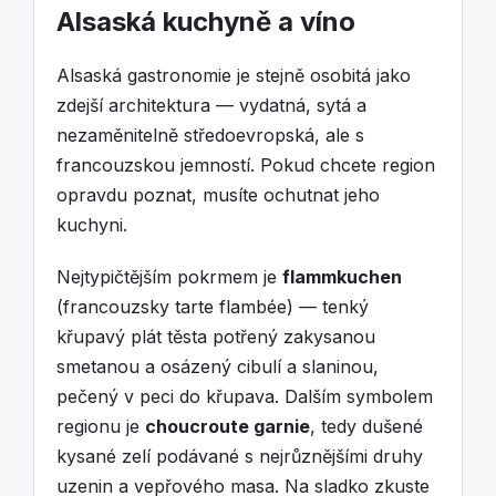
Alsaská kuchyně a víno
Alsaská gastronomie je stejně osobitá jako
zdejší architektura — vydatná, sytá a
nezaměnitelně středoevropská, ale s
francouzskou jemností. Pokud chcete region
opravdu poznat, musíte ochutnat jeho
kuchyni.
Nejtypičtějším pokrmem je
flammkuchen
(francouzsky tarte flambée) — tenký
křupavý plát těsta potřený zakysanou
smetanou a osázený cibulí a slaninou,
pečený v peci do křupava. Dalším symbolem
regionu je
choucroute garnie
, tedy dušené
kysané zelí podávané s nejrůznějšími druhy
uzenin a vepřového masa. Na sladko zkuste