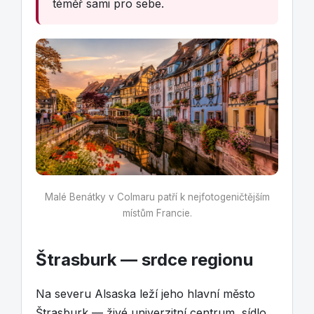
téměř sami pro sebe.
Malé Benátky v Colmaru patří k nejfotogeničtějším
místům Francie.
Štrasburk — srdce regionu
Na severu Alsaska leží jeho hlavní město
Štrasburk — živé univerzitní centrum, sídlo