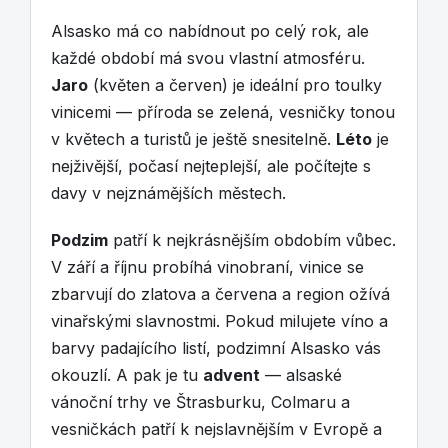
Alsasko má co nabídnout po celý rok, ale
každé období má svou vlastní atmosféru.
Jaro
(květen a červen) je ideální pro toulky
vinicemi — příroda se zelená, vesničky tonou
v květech a turistů je ještě snesitelně.
Léto
je
nejživější, počasí nejteplejší, ale počítejte s
davy v nejznámějších městech.
Podzim
patří k nejkrásnějším obdobím vůbec.
V září a říjnu probíhá vinobraní, vinice se
zbarvují do zlatova a červena a region ožívá
vinařskými slavnostmi. Pokud milujete víno a
barvy padajícího listí, podzimní Alsasko vás
okouzlí. A pak je tu
advent
— alsaské
vánoční trhy ve Štrasburku, Colmaru a
vesničkách patří k nejslavnějším v Evropě a