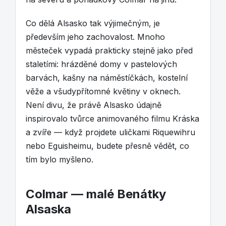
Co dělá Alsasko tak výjimečným, je
především jeho zachovalost. Mnoho
městeček vypadá prakticky stejně jako před
staletími: hrázděné domy v pastelových
barvách, kašny na náměstíčkách, kostelní
věže a všudypřítomné květiny v oknech.
Není divu, že právě Alsasko údajně
inspirovalo tvůrce animovaného filmu Kráska
a zvíře — když projdete uličkami Riquewihru
nebo Eguisheimu, budete přesně vědět, co
tím bylo myšleno.
Colmar — malé Benátky
Alsaska