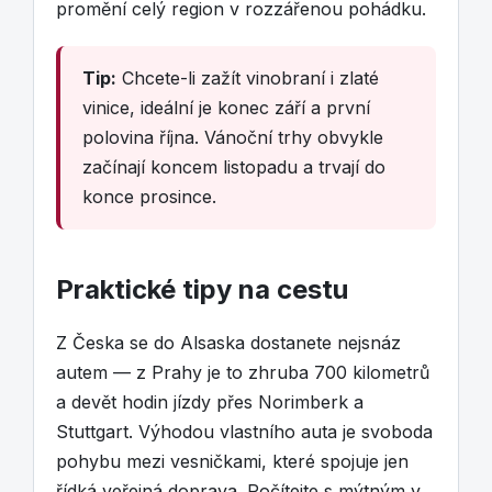
promění celý region v rozzářenou pohádku.
Tip:
Chcete-li zažít vinobraní i zlaté
vinice, ideální je konec září a první
polovina října. Vánoční trhy obvykle
začínají koncem listopadu a trvají do
konce prosince.
Praktické tipy na cestu
Z Česka se do Alsaska dostanete nejsnáz
autem — z Prahy je to zhruba 700 kilometrů
a devět hodin jízdy přes Norimberk a
Stuttgart. Výhodou vlastního auta je svoboda
pohybu mezi vesničkami, které spojuje jen
řídká veřejná doprava. Počítejte s mýtným v