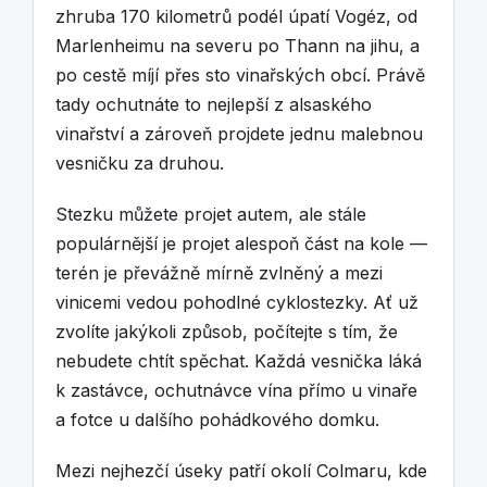
zhruba 170 kilometrů podél úpatí Vogéz, od
Marlenheimu na severu po Thann na jihu, a
po cestě míjí přes sto vinařských obcí. Právě
tady ochutnáte to nejlepší z alsaského
vinařství a zároveň projdete jednu malebnou
vesničku za druhou.
Stezku můžete projet autem, ale stále
populárnější je projet alespoň část na kole —
terén je převážně mírně zvlněný a mezi
vinicemi vedou pohodlné cyklostezky. Ať už
zvolíte jakýkoli způsob, počítejte s tím, že
nebudete chtít spěchat. Každá vesnička láká
k zastávce, ochutnávce vína přímo u vinaře
a fotce u dalšího pohádkového domku.
Mezi nejhezčí úseky patří okolí Colmaru, kde