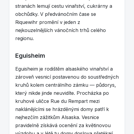
stranách lemují cestu vinařství, cukrárny a
obchůdky. V předvánočním čase se
Riquewihr promění v jeden z
nejkouzelnějších vánočních trhů celého
regionu.
Eguisheim
Eguisheim je rodištěm alsaského vinařství a
zároveň vesnicí postavenou do soustředných
kruhů kolem centrálního zámku — půdorys,
který nikde jinde neuvidíte. Procházka po
kruhové uličce Rue du Rempart mezi
naklánějícími se hrázděnými domy patří k
nejhezčím zážitkům Alsaska. Vesnice
pravidelně získává ocenění za květinovou
výzdobu a v létě tu domy doslova přetékají