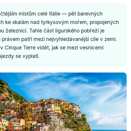
ičtějším místům celé Itálie — pět barevných
ých ke skalám nad tyrkysovým mořem, propojených
u železnicí. Tahle část ligurského pobřeží je
ávem patří mezi nejvyhledávanější cíle v zemi.
 v Cinque Terre vidět, jak se mezi vesnicemi
jezdy se vyplatí.