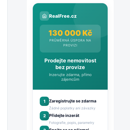
RealFree.cz
130 000 Kč
PRŮMĚRNÁ ÚSPORA NA
PROVIZI
Prodejte nemovitost
bez provize
Inzerujte zdarma, přímo
zájemcům
Zaregistrujte se zdarma
1
Žádné poplatky ani závazky
Přidejte inzerát
2
Fotografie, popis, parametry
Spojte se se zájemci