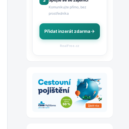
3
Komunikujte přímo, bez
prostředníka
Přidat inzerát zdarma
RealFree.cz