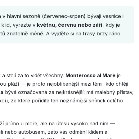
a v hlavní sezoně (červenec–srpen) bývají vesnice i
klid, vyrazte v
květnu, červnu nebo září
, kdy je
tů znatelně méně. A vyjděte si na trasy brzy ráno.
 a stojí za to vidět všechny.
Monterosso al Mare
je
ou pláží — je proto nejoblíbenější mezi těmi, kdo chtějí
za
bývá označovaná za nejkrásnější: má malebný přístav,
kou, ze které pořídíte ten nejznámější snímek celého
leží přímo u moře, ale na útesu vysoko nad ním —
šti nebo autobusem, zato vás odmění klidem a