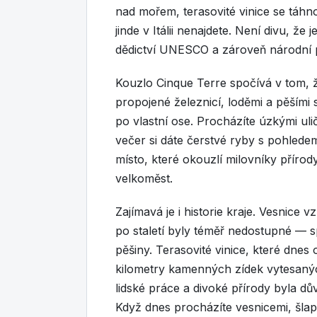
nad mořem, terasovité vinice se táhn
jinde v Itálii nenajdete. Není divu, 
dědictví UNESCO a zároveň národní 
Kouzlo Cinque Terre spočívá v tom, ž
propojené železnicí, loděmi a pěšími 
po vlastní ose. Procházíte úzkými ul
večer si dáte čerstvé ryby s pohled
místo, které okouzlí milovníky přírody,
velkoměst.
Zajímavá je i historie kraje. Vesnice 
po staletí byly téměř nedostupné — s
pěšiny. Terasovité vinice, které dnes 
kilometry kamenných zídek vytesaný
lidské práce a divoké přírody byla 
Když dnes procházíte vesnicemi, šlape