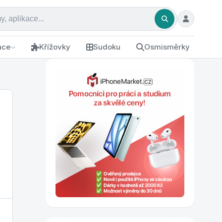
ace
Křížovky
Sudoku
Osmisměrky