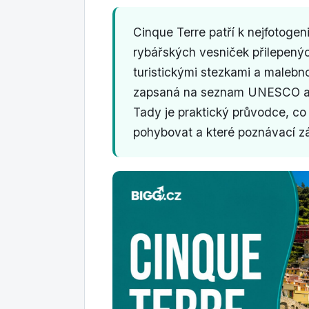
Cinque Terre patří k nejfotogen
rybářských vesniček přilepen
turistickými stezkami a malebno
zapsaná na seznam UNESCO a pr
Tady je praktický průvodce, co
pohybovat a které poznávací zá