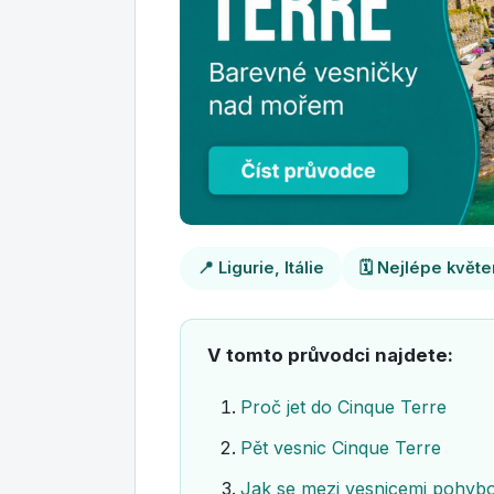
📍 Ligurie, Itálie
🗓️ Nejlépe květe
V tomto průvodci najdete:
Proč jet do Cinque Terre
Pět vesnic Cinque Terre
Jak se mezi vesnicemi pohyb