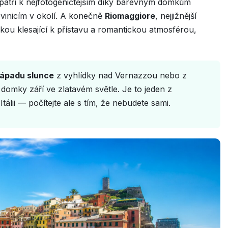
patří k nejfotogeničtějším díky barevným domkům
vinicím v okolí. A konečně
Riomaggiore
, nejjižnější
ičkou klesající k přístavu a romantickou atmosférou,
ápadu slunce
z vyhlídky nad Vernazzou nebo z
domky září ve zlatavém světle. Je to jeden z
Itálii — počítejte ale s tím, že nebudete sami.