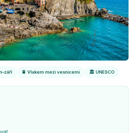
n–září
🚆 Vlakem mezi vesnicemi
🏛️ UNESCO
ovat