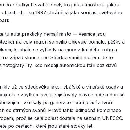
ou do prudkých svahů a celý kraj má atmosféru, jakou
že je oblast od roku 1997 chráněná jako součást světového
park.
e tu auta prakticky nemají místo — vesnice jsou
stezkami a celý region se nejlíp objevuje pomalu, pěšky a
ičkami, kocháte se výhledy na moře z každého rohu a
em na západ slunce nad Středozemním mořem. Je to
 fotografy i ty, kdo hledají autentickou Itálii bez davů
vznikly už ve středověku jako rybářské a vinařské osady a
pojení se zbytkem světa zajišťovaly hlavně lodě a horské
obdivujete, vznikaly po generace ruční prací a tvoří
ch do strmých svahů. Právě tahle jedinečná kombinace
důvodem, proč se celá oblast dostala na seznam UNESCO.
te po cestách, které jsou staré stovky let.