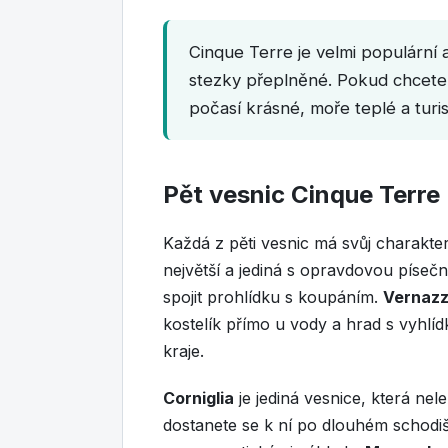
Cinque Terre je velmi populární 
stezky přeplněné. Pokud chcete 
počasí krásné, moře teplé a turis
Pět vesnic Cinque Terre
Každá z pěti vesnic má svůj charakter
největší a jediná s opravdovou písečn
spojit prohlídku s koupáním.
Vernaz
kostelík přímo u vody a hrad s vyhlíd
kraje.
Corniglia
je jediná vesnice, která ne
dostanete se k ní po dlouhém schodi