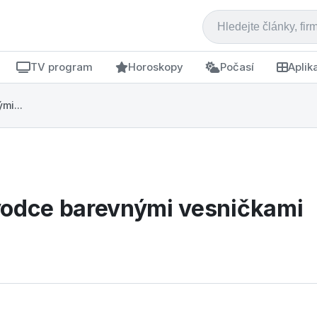
TV program
Horoskopy
Počasí
Aplik
mi...
vodce barevnými vesničkami