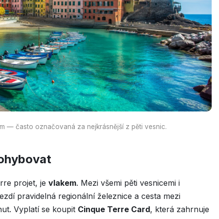
m — často označovaná za nejkrásnější z pěti vesnic.
pohybovat
re projet, je
vlakem
. Mezi všemi pěti vesnicemi i
ezdí pravidelná regionální železnice a cesta mezi
ut. Vyplatí se koupit
Cinque Terre Card
, která zahrnuje