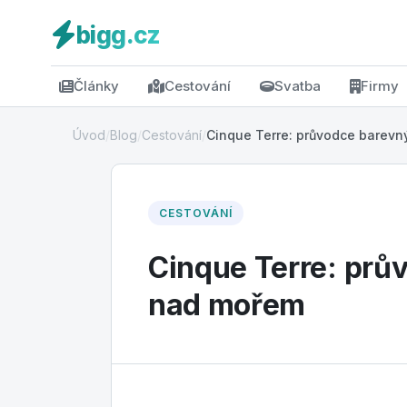
bigg.cz
Články
Cestování
Svatba
Firmy
Úvod
/
Blog
/
Cestování
/
Cinque Terre: průvodce barevný
CESTOVÁNÍ
Cinque Terre: prů
nad mořem