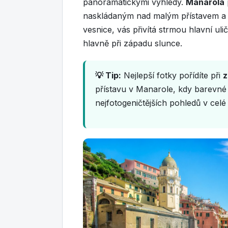
panoramatickými výhledy.
Manarola
naskládaným nad malým přístavem a 
vesnice, vás přivítá strmou hlavní ul
hlavně při západu slunce.
💡 Tip:
Nejlepší fotky pořídíte při
z
přístavu v Manarole, kdy barevné 
nejfotogeničtějších pohledů v celé 