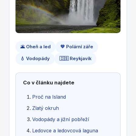
🌋 Oheň a led
💚 Polární záře
💧 Vodopády
🇮🇸 Reykjavík
Co v článku najdete
Proč na Island
Zlatý okruh
Vodopády a jižní pobřeží
Ledovce a ledovcová laguna