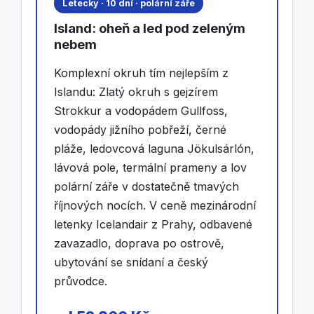
Letecky · 10 dní · polární záře
Island: oheň a led pod zeleným
nebem
Komplexní okruh tím nejlepším z
Islandu: Zlatý okruh s gejzírem
Strokkur a vodopádem Gullfoss,
vodopády jižního pobřeží, černé
pláže, ledovcová laguna Jökulsárlón,
lávová pole, termální prameny a lov
polární záře v dostatečně tmavých
říjnových nocích. V ceně mezinárodní
letenky Icelandair z Prahy, odbavené
zavazadlo, doprava po ostrově,
ubytování se snídaní a český
průvodce.