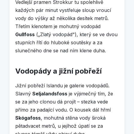
Vedlejší pramen Strokkur tu spolehlivě
každých pár minut vystřeluje sloup vroucí
vody do výšky až několika desítek metrů.
Třetím klenotem je mohutný vodopád
Gullfoss
(„Zlatý vodopád"), který se ve dvou
stupních řítí do hluboké soutěsky a za
slunečného dne se nad ním klene duha.
Vodopády a jižní pobřeží
Jižní pobřeží Islandu je galerie vodopádů.
Slavný
Seljalandsfoss
je výjimečný tím, že
se za jeho clonou dá projít – stezka vede
přímo za padající vodu. O kousek dál hřmí
Skógafoss
, mohutná stěna vody široká
pětadvacet metrů, u jejíhož úpatí se za
slunce téměř vždy objeví duha.