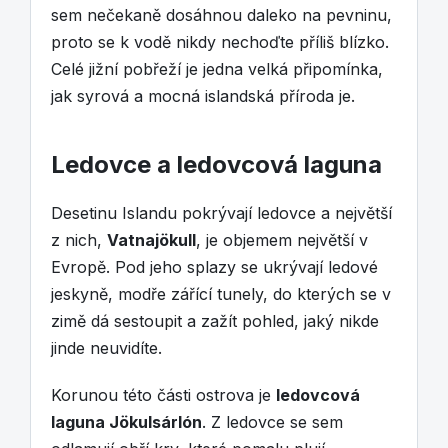
sem nečekaně dosáhnou daleko na pevninu,
proto se k vodě nikdy nechoďte příliš blízko.
Celé jižní pobřeží je jedna velká připomínka,
jak syrová a mocná islandská příroda je.
Ledovce a ledovcová laguna
Desetinu Islandu pokrývají ledovce a největší
z nich,
Vatnajökull
, je objemem největší v
Evropě. Pod jeho splazy se ukrývají ledové
jeskyně, modře zářící tunely, do kterých se v
zimě dá sestoupit a zažít pohled, jaký nikde
jinde neuvidíte.
Korunou této části ostrova je
ledovcová
laguna Jökulsárlón
. Z ledovce se sem