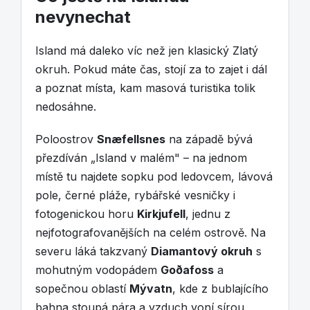
nevynechat
Island má daleko víc než jen klasický Zlatý
okruh. Pokud máte čas, stojí za to zajet i dál
a poznat místa, kam masová turistika tolik
nedosáhne.
Poloostrov
Snæfellsnes
na západě bývá
přezdíván „Island v malém" – na jednom
místě tu najdete sopku pod ledovcem, lávová
pole, černé pláže, rybářské vesničky i
fotogenickou horu
Kirkjufell
, jednu z
nejfotografovanějších na celém ostrově. Na
severu láká takzvaný
Diamantový okruh
s
mohutným vodopádem
Goðafoss
a
sopečnou oblastí
Mývatn
, kde z bublajícího
bahna stoupá pára a vzduch voní sírou.