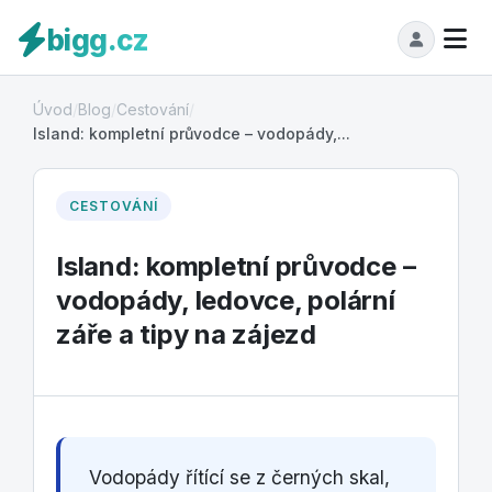
bigg.cz
Úvod
/
Blog
/
Cestování
/
Island: kompletní průvodce – vodopády,...
CESTOVÁNÍ
Island: kompletní průvodce –
vodopády, ledovce, polární
záře a tipy na zájezd
Vodopády řítící se z černých skal,