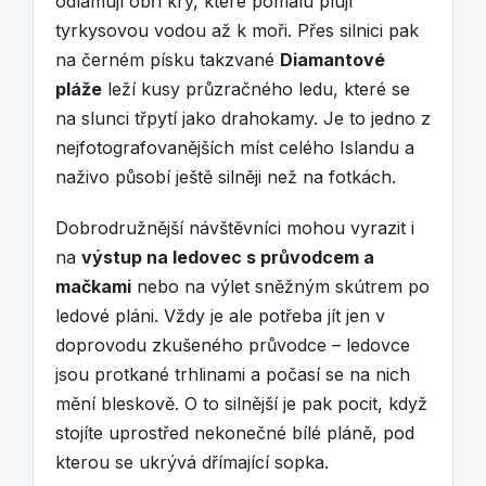
odlamují obří kry, které pomalu plují
tyrkysovou vodou až k moři. Přes silnici pak
na černém písku takzvané
Diamantové
pláže
leží kusy průzračného ledu, které se
na slunci třpytí jako drahokamy. Je to jedno z
nejfotografovanějších míst celého Islandu a
naživo působí ještě silněji než na fotkách.
Dobrodružnější návštěvníci mohou vyrazit i
na
výstup na ledovec s průvodcem a
mačkami
nebo na výlet sněžným skútrem po
ledové pláni. Vždy je ale potřeba jít jen v
doprovodu zkušeného průvodce – ledovce
jsou protkané trhlinami a počasí se na nich
mění bleskově. O to silnější je pak pocit, když
stojíte uprostřed nekonečné bílé pláně, pod
kterou se ukrývá dřímající sopka.