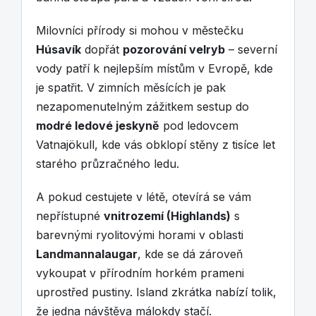
Milovníci přírody si mohou v městečku
Húsavík
dopřát
pozorování velryb
– severní
vody patří k nejlepším místům v Evropě, kde
je spatřit. V zimních měsících je pak
nezapomenutelným zážitkem sestup do
modré ledové jeskyně
pod ledovcem
Vatnajökull, kde vás obklopí stěny z tisíce let
starého průzračného ledu.
A pokud cestujete v létě, otevírá se vám
nepřístupné
vnitrozemí (Highlands)
s
barevnými ryolitovými horami v oblasti
Landmannalaugar
, kde se dá zároveň
vykoupat v přírodním horkém prameni
uprostřed pustiny. Island zkrátka nabízí tolik,
že jedna návštěva málokdy stačí.