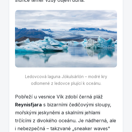
Ledovcová laguna Jökulsárlón – modré kry
odlomené z ledovce plující k oceánu.
Pobřeží u vesnice Vík zdobí černá pláž
Reynisfjara
s bizarními čedičovými sloupy,
mořskými jeskyněmi a skalními jehlami
trčícími z divokého oceánu. Je nádherná, ale
i nebezpečná – takzvané „sneaker waves"