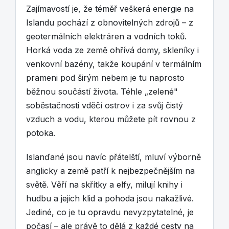
Zajímavostí je, že téměř veškerá energie na
Islandu pochází z obnovitelných zdrojů – z
geotermálních elektráren a vodních toků.
Horká voda ze země ohřívá domy, skleníky i
venkovní bazény, takže koupání v termálním
prameni pod širým nebem je tu naprosto
běžnou součástí života. Téhle „zelené"
soběstačnosti vděčí ostrov i za svůj čistý
vzduch a vodu, kterou můžete pít rovnou z
potoka.
Islanďané jsou navíc přátelští, mluví výborně
anglicky a země patří k nejbezpečnějším na
světě. Věří na skřítky a elfy, milují knihy i
hudbu a jejich klid a pohoda jsou nakažlivé.
Jediné, co je tu opravdu nevyzpytatelné, je
počasí – ale právě to dělá z každé cesty na