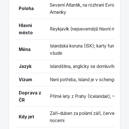
Severní Atlantik, na rozhraní Evropy a S
Poloha
Ameriky
Hlavní
Reykjavík (nejsevernější hlavní město s
město
Islandská koruna (ISK); karty fungují pra
Měna
všude
Jazyk
Islandština, anglicky se domluvíte úpln
Vízum
Není potřeba, Island je v schengenském
Doprava z
Přímé lety z Prahy (Icelandair), ~4 hodi
ČR
Září–duben za polární září, červen–srpe
Kdy jet
nocemi