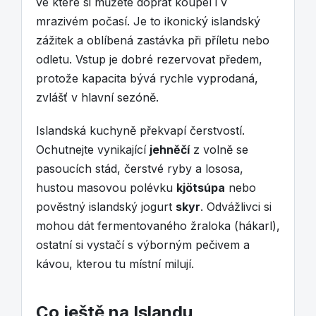
ve které si můžete dopřát koupel i v
mrazivém počasí. Je to ikonický islandský
zážitek a oblíbená zastávka při příletu nebo
odletu. Vstup je dobré rezervovat předem,
protože kapacita bývá rychle vyprodaná,
zvlášť v hlavní sezóně.
Islandská kuchyně překvapí čerstvostí.
Ochutnejte vynikající
jehněčí
z volně se
pasoucích stád, čerstvé ryby a lososa,
hustou masovou polévku
kjötsúpa
nebo
pověstný islandský jogurt
skyr
. Odvážlivci si
mohou dát fermentovaného žraloka (hákarl),
ostatní si vystačí s výborným pečivem a
kávou, kterou tu místní milují.
Co ještě na Islandu