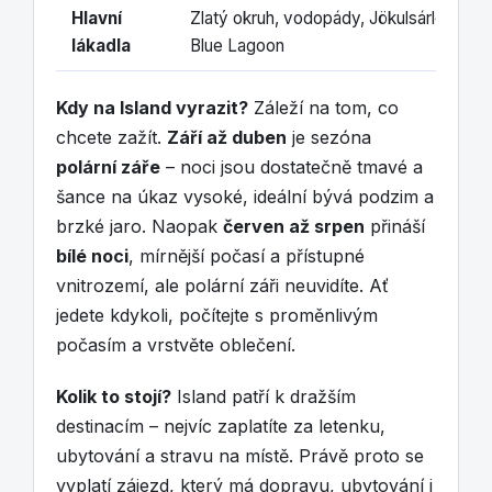
Hlavní
Zlatý okruh, vodopády, Jökulsárlón, polá
lákadla
Blue Lagoon
Kdy na Island vyrazit?
Záleží na tom, co
chcete zažít.
Září až duben
je sezóna
polární záře
– noci jsou dostatečně tmavé a
šance na úkaz vysoké, ideální bývá podzim a
brzké jaro. Naopak
červen až srpen
přináší
bílé noci
, mírnější počasí a přístupné
vnitrozemí, ale polární záři neuvidíte. Ať
jedete kdykoli, počítejte s proměnlivým
počasím a vrstvěte oblečení.
Kolik to stojí?
Island patří k dražším
destinacím – nejvíc zaplatíte za letenku,
ubytování a stravu na místě. Právě proto se
vyplatí zájezd, který má dopravu, ubytování i