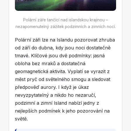
Polární záře tančící nad islandskou krajinou –
nezapomenutelný zážitek podzimních a zimních nocí.
Polární záři lze na Islandu pozorovat zhruba
od září do dubna, kdy jsou noci dostatečně
tmavé. Klíčové jsou dvě podmínky: jasná
obloha bez mraků a dostatečná
geomagnetická aktivita. Vyplatí se vyrazit z
měst pryč od světelného smogu a sledovat
předpověď aurory. I když je úkaz
nevyzpytatelný a nikdo ho nezaručí,
podzimní a zimní Island nabízí jedny z
nejlepších podmínek k jeho pozorování na
světě.