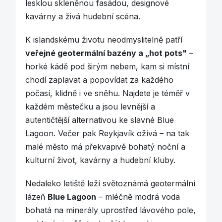
lesklou skleněnou fasádou, designové
kavárny a živá hudební scéna.
K islandskému životu neodmyslitelně patří
veřejné geotermální bazény a „hot pots"
–
horké kádě pod širým nebem, kam si místní
chodí zaplavat a popovídat za každého
počasí, klidně i ve sněhu. Najdete je téměř v
každém městečku a jsou levnější a
autentičtější alternativou ke slavné Blue
Lagoon. Večer pak Reykjavík ožívá – na tak
malé město má překvapivě bohatý noční a
kulturní život, kavárny a hudební kluby.
Nedaleko letiště leží světoznámá geotermální
lázeň
Blue Lagoon
– mléčně modrá voda
bohatá na minerály uprostřed lávového pole,