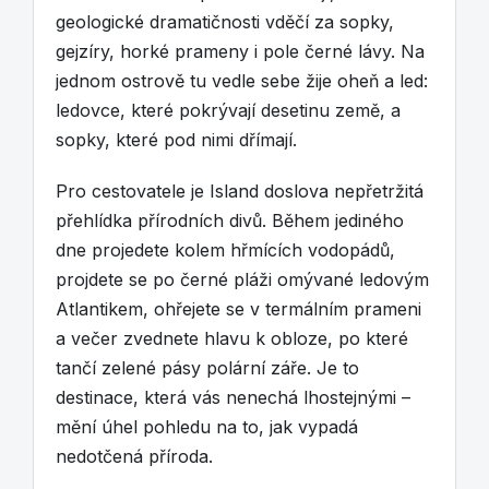
geologické dramatičnosti vděčí za sopky,
gejzíry, horké prameny i pole černé lávy. Na
jednom ostrově tu vedle sebe žije oheň a led:
ledovce, které pokrývají desetinu země, a
sopky, které pod nimi dřímají.
Pro cestovatele je Island doslova nepřetržitá
přehlídka přírodních divů. Během jediného
dne projedete kolem hřmících vodopádů,
projdete se po černé pláži omývané ledovým
Atlantikem, ohřejete se v termálním prameni
a večer zvednete hlavu k obloze, po které
tančí zelené pásy polární záře. Je to
destinace, která vás nenechá lhostejnými –
mění úhel pohledu na to, jak vypadá
nedotčená příroda.