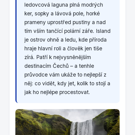
ledovcová laguna plná modrých
ker, sopky a lávová pole, horké
prameny uprostřed pustiny a nad
tím vším tančící polární záře. Island
je ostrov ohně a ledu, kde příroda
hraje hlavní roli a člověk jen tiše
zírá. Patří k nejvysněnějším
destinacím Čechů – a tenhle
průvodce vám ukáže to nejlepší z
něj: co vidět, kdy jet, kolik to stojí a
jak ho nejlépe procestovat.