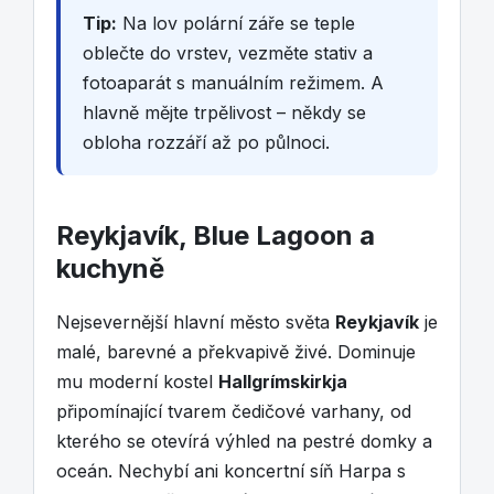
Tip:
Na lov polární záře se teple
oblečte do vrstev, vezměte stativ a
fotoaparát s manuálním režimem. A
hlavně mějte trpělivost – někdy se
obloha rozzáří až po půlnoci.
Reykjavík, Blue Lagoon a
kuchyně
Nejsevernější hlavní město světa
Reykjavík
je
malé, barevné a překvapivě živé. Dominuje
mu moderní kostel
Hallgrímskirkja
připomínající tvarem čedičové varhany, od
kterého se otevírá výhled na pestré domky a
oceán. Nechybí ani koncertní síň Harpa s