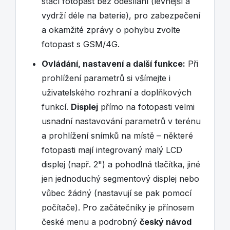
stačí fotopast bez odesílání (levnější a
vydrží déle na baterie), pro zabezpečení
a okamžité zprávy o pohybu zvolte
fotopast s GSM/4G.
Ovládání, nastavení a další funkce:
Při
prohlížení parametrů si všímejte i
uživatelského rozhraní a doplňkových
funkcí.
Displej
přímo na fotopasti velmi
usnadní nastavování parametrů v terénu
a prohlížení snímků na místě – některé
fotopasti mají integrovaný malý LCD
displej (např. 2") a pohodlná tlačítka, jiné
jen jednoduchý segmentový displej nebo
vůbec žádný (nastavují se pak pomocí
počítače). Pro začátečníky je přínosem
české menu a podrobný
český návod