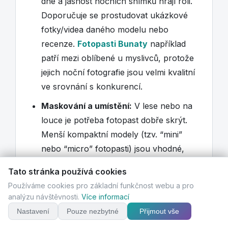
dne a jasnost nočních snímků hrají roli.
Doporučuje se prostudovat ukázkové
fotky/videa daného modelu nebo
recenze.
Fotopasti Bunaty
například
patří mezi oblíbené u myslivců, protože
jejich noční fotografie jsou velmi kvalitní
ve srovnání s konkurencí.
Maskování a umístění:
V lese nebo na
louce je potřeba fotopast dobře skrýt.
Menší kompaktní modely (tzv. “mini”
nebo “micro” fotopasti) jsou vhodné,
protože se dají snadno zamaskovat na
Tato stránka používá cookies
kmeni stromu, do keře apod. K fotopasti
Používáme cookies pro základní funkčnost webu a pro
na zvěř zpravidla nepotřebujete GSM
analýzu návštěvnosti.
Více informací
odesílání – stačí jednou za čas
Nastavení
Pouze nezbytné
Přijmout vše
vyzvednout snímky z karty, abyste