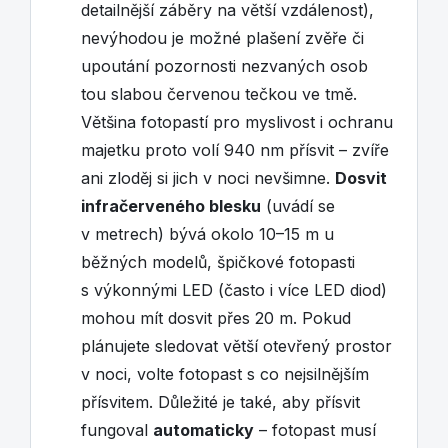
detailnější záběry na větší vzdálenost),
nevýhodou je možné plašení zvěře či
upoutání pozornosti nezvaných osob
tou slabou červenou tečkou ve tmě.
Většina fotopastí pro myslivost i ochranu
majetku proto volí 940 nm přísvit – zvíře
ani zloděj si jich v noci nevšimne.
Dosvit
infračerveného blesku
(uvádí se
v metrech) bývá okolo 10–15 m u
běžných modelů, špičkové fotopasti
s výkonnými LED (často i více LED diod)
mohou mít dosvit přes 20 m. Pokud
plánujete sledovat větší otevřený prostor
v noci, volte fotopast s co nejsilnějším
přísvitem. Důležité je také, aby přísvit
fungoval
automaticky
– fotopast musí