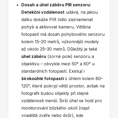
Dosah a úhel záběru PIR senzoru:
Detekční vzdálenost
udává, na jakou
dálku dokáže PIR čidlo zaznamenat
pohyb a aktivovat kameru. Většina
fotopastí má dosah pohybového senzoru
kolem 15–20 metrů, výkonnější modely
až okolo 25–30 metrů. Důležitý je také
úhel záběru
(zorné pole) senzoru a
objektivu – obvykle mezi 50° a 60° u
standardních fotopastí. Existují i
širokoúhlé fotopasti
s úhlem kolem 80–
120°, které pokryjí větší prostor, avšak na
fotografii budou objekty při stejné
vzdálenosti menší. Širší úhel se hodí pro
monitorování blízkého okolí (např.
vnadiště zvěře nebo dvůr), kde