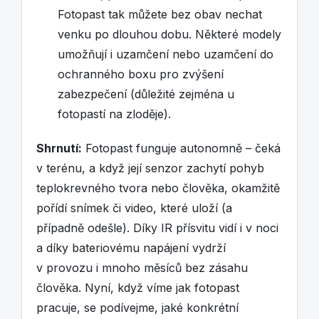
Fotopast tak můžete bez obav nechat
venku po dlouhou dobu. Některé modely
umožňují i uzamčení nebo uzamčení do
ochranného boxu pro zvýšení
zabezpečení (důležité zejména u
fotopastí na zloděje).
Shrnutí:
Fotopast funguje autonomně – čeká
v terénu, a když její senzor zachytí pohyb
teplokrevného tvora nebo člověka, okamžitě
pořídí snímek či video, které uloží (a
případně odešle). Díky IR přísvitu vidí i v noci
a díky bateriovému napájení vydrží
v provozu i mnoho měsíců bez zásahu
člověka. Nyní, když víme jak fotopast
pracuje, se podívejme, jaké konkrétní