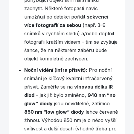
pohybující objekt stihl na snímku
zachytit. Některé fotopasti navíc
umožňují po detekci pořídit
sekvenci
více fotografií za sebou
(např. 3–9
snímků v rychlém sledu) a/nebo doplnit
fotografii kratším videem – tím se zvyšuje
šance, že na některém záběru bude
objekt kompletně zachycen.
Noční vidění (infra přísvit):
Pro noční
snímání je klíčový kvalitní infračervený
přísvit. Zaměřte se na
vlnovou délku IR
diod
– jak již bylo zmíněno,
940 nm “no
glow” diody
jsou neviditelné, zatímco
850 nm “low glow” diody
lehce červeně
žhnou. Výhodou 850 nm je o něco vyšší
svítivost a delší dosah (vhodné třeba pro