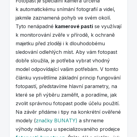
Fotopast je speciální kamera určená
k automatickému snímání fotografií a videí,
jakmile zaznamená pohyb ve svém okolí.
Tyto nenápadné
kamerové pasti
se využívají
k monitorování zvěře v přírodě, k ochraně
majetku před zloději i k dlouhodobému
sledování odlehlých míst. Aby vám fotopast
dobře sloužila, je potřeba vybrat vhodný
model odpovídající vašim potřebám. V tomto
článku vysvětlíme základní princip fungování
fotopastí, představíme hlavní parametry, na
které se při výběru zaměřit, a poradíme, jak
zvolit správnou fotopast podle účelu použití.
Na závěr přidáme i tipy na konkrétní ověřené
modely (
značky BUNATY)
a shrneme
výhody nákupu u specializovaného prodejce