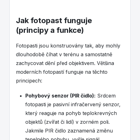
Jak fotopast funguje
(principy a funkce)
Fotopasti jsou konstruovány tak, aby mohly
dlouhodobě číhat v terénu a samostatně
zachycovat dění před objektivem. Většina
moderních fotopastí funguje na těchto
principech:
Pohybový senzor (PIR čidlo):
Srdcem
fotopasti je pasivní infračervený senzor,
který reaguje na pohyb teplokrevných
objektů (zvířat či lidí) v zorném poli.
Jakmile PIR čidlo zaznamená změnu
tepelného pohybu, vyšle signál