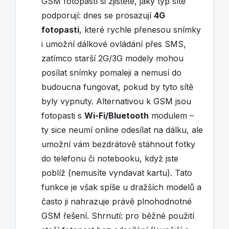
GSM fotopastí si zjistěte, jaký typ sítě
podporují: dnes se prosazují
4G
fotopasti
, které rychle přenesou snímky
i umožní dálkové ovládání přes SMS,
zatímco starší 2G/3G modely mohou
posílat snímky pomaleji a nemusí do
budoucna fungovat, pokud by tyto sítě
byly vypnuty. Alternativou k GSM jsou
fotopasti s
Wi-Fi/Bluetooth
modulem –
ty sice neumí online odesílat na dálku, ale
umožní vám bezdrátově stáhnout fotky
do telefonu či notebooku, když jste
poblíž (nemusíte vyndavat kartu). Tato
funkce je však spíše u dražších modelů a
často ji nahrazuje právě plnohodnotné
GSM řešení. Shrnutí: pro běžné použití