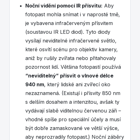
Noční vidění pomocí IR přísvitu:
Aby
fotopast mohla snímat i v naprosté tmě,
je vybavena infračerveným přísvitem
(soustavou IR LED diod). Tyto diody
vysílají neviditelné infračervené světlo,
které osvítí scénu pro objektiv kamery,
aniž by rušily zvířata nebo přitahovaly
pozornost lidí. Většina fotopastí používá
“neviditelný” přísvit o vlnové délce
940 nm
, který lidské ani zvířecí oko
nezaznamená. (Existují i přísvity 850 nm
s delším dosahem a intenzitou, avšak ty
vydávají slabě viditelnou červenou záři –
vhodné spíše pro speciální účely a musí
být dobře zamaskované ve větší výšce,
aby neprozradily fotopast.) Noční záběry