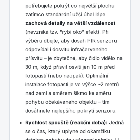
potřebujete pokrýt co největší plochu,
zatímco standardní užší úhel lépe
zachová detaily na větší vzdálenost
(nevzniká tzv. “rybí oko” efekt). Při
výběru dbejte, aby dosah PIR senzoru
odpovídal i dosvitu infračerveného
přísvitu – je zbytečné, aby čidlo vidělo na
30 m, když přísvit osvítí jen 10 m před
fotopastí (nebo naopak). Optimální
instalace fotopasti je ve výšce ~2 metrů
nad zemí a směrem šikmo ke směru
pohybu očekávaného objektu – tím
dosáhnete nejlepšího pokrytí senzoru.
Rychlost spouště (reakční doba):
Jedná
se o čas, který uplyne od okamžiku