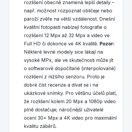
rozlišení obecně znamená lepší detaily –
např. možnost rozpoznat obličeje nebo
paroží zvěře na větší vzdálenost. Dnešní
kvalitní fotopasti nabízejí fotografie o
rozlišení 12 Mpx až 32 Mpx a video ve
Full HD či dokonce ve 4K kvalitě.
Pozor:
Některé levné modely sice lákají na
vysoké MPx, ale ve skutečnosti může jít
o softwarově dopočítané (interpolované)
rozlišení z nižšího senzoru. Proto je
dobré číst recenze a dívat se i na
ukázkové snímky. Pro většinu účelů platí,
že rozlišení kolem 20 Mpx a 1080p video
plně dostačuje; náročnější uživatelé
ocení 30+ Mpx a 4K video pro maximální
kvalitu záběrů.