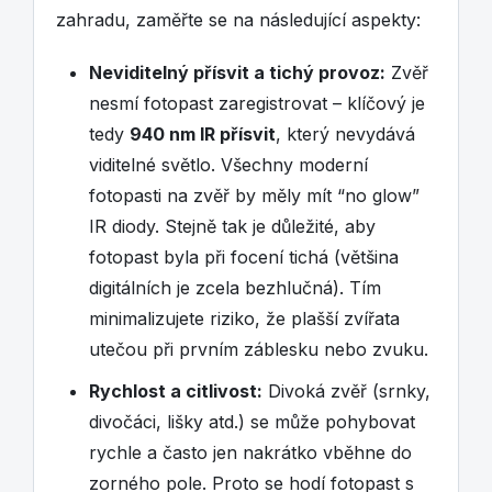
zahradu, zaměřte se na následující aspekty:
Neviditelný přísvit a tichý provoz:
Zvěř
nesmí fotopast zaregistrovat – klíčový je
tedy
940 nm IR přísvit
, který nevydává
viditelné světlo. Všechny moderní
fotopasti na zvěř by měly mít “no glow”
IR diody. Stejně tak je důležité, aby
fotopast byla při focení tichá (většina
digitálních je zcela bezhlučná). Tím
minimalizujete riziko, že plašší zvířata
utečou při prvním záblesku nebo zvuku.
Rychlost a citlivost:
Divoká zvěř (srnky,
divočáci, lišky atd.) se může pohybovat
rychle a často jen nakrátko vběhne do
zorného pole. Proto se hodí fotopast s