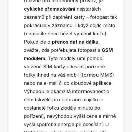
(hlavně pro dlouhodobý provoz) je
cyklické přemazávání
nejstarších
záznamů při zaplnění karty – fotopast tak
pokračuje v záznamu, i když dojde místo
(nemusíte hned běžet vyměnit kartu).
Pokud jde o
přenos dat na dálku
,
zvažte, zda potřebujete fotopast s
GSM
modulem
. Tyto modely umí pomocí
vložené SIM karty odesílat pořízené
fotky ihned na váš mobil (formou MMS)
nebo na e-mail či do cloudové aplikace.
Výhodou je okamžitá informovanost o
dění (skvělé pro ochranu majetku –
dostanete fotku zloděje minutu po
pořízení), nevýhodou vyšší cena a mírně
vyšší spotřeba energie při odesílání. U