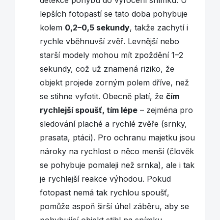
detekce pohybu do vyfocení snímku. U
lepších fotopastí se tato doba pohybuje
kolem
0,2–0,5 sekundy
, takže zachytí i
rychle vběhnuvší zvěř. Levnější nebo
starší modely mohou mít zpoždění 1–2
sekundy, což už znamená riziko, že
objekt projede zorným polem dříve, než
se stihne vyfotit. Obecně platí, že
čím
rychlejší spoušť, tím lépe
– zejména pro
sledování plaché a rychlé zvěře (srnky,
prasata, ptáci). Pro ochranu majetku jsou
nároky na rychlost o něco menší (člověk
se pohybuje pomaleji než srnka), ale i tak
je rychlejší reakce výhodou. Pokud
fotopast nemá tak rychlou spoušť,
pomůže aspoň širší úhel záběru, aby se