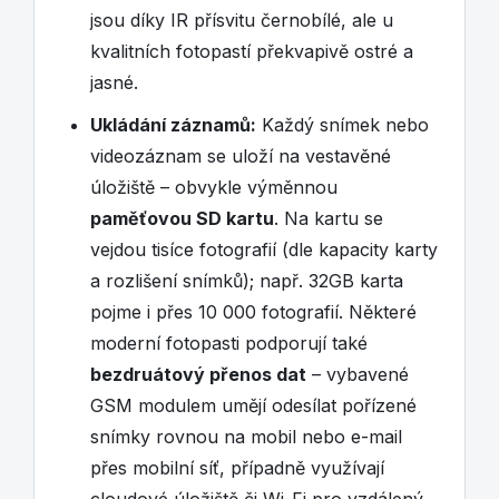
jsou díky IR přísvitu černobílé, ale u
kvalitních fotopastí překvapivě ostré a
jasné.
Ukládání záznamů:
Každý snímek nebo
videozáznam se uloží na vestavěné
úložiště – obvykle výměnnou
paměťovou SD kartu
. Na kartu se
vejdou tisíce fotografií (dle kapacity karty
a rozlišení snímků); např. 32GB karta
pojme i přes 10 000 fotografií. Některé
moderní fotopasti podporují také
bezdruátový přenos dat
– vybavené
GSM modulem umějí odesílat pořízené
snímky rovnou na mobil nebo e-mail
přes mobilní síť, případně využívají