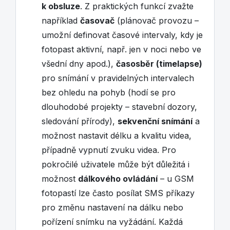
k obsluze
. Z praktických funkcí zvažte
například
časovač
(plánovač provozu –
umožní definovat časové intervaly, kdy je
fotopast aktivní, např. jen v noci nebo ve
všední dny apod.),
časosběr (timelapse)
pro snímání v pravidelných intervalech
bez ohledu na pohyb (hodí se pro
dlouhodobé projekty – stavební dozory,
sledování přírody),
sekvenční snímání
a
možnost nastavit délku a kvalitu videa,
případně vypnutí zvuku videa. Pro
pokročilé uživatele může být důležitá i
možnost
dálkového ovládání
– u GSM
fotopastí lze často posílat SMS příkazy
pro změnu nastavení na dálku nebo
pořízení snímku na vyžádání. Každá