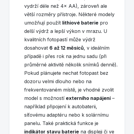
vydrží déle než 4× AA), zároveň ale
větší rozměry přístroje. Některé modely
umožňují použít
lithiové baterie
pro
delší výdrž a lepší výkon v mrazu. U
kvalitních fotopastí může výdrž
dosahovat
6 až 12 měsíců
, v ideálním
případě i přes rok na jednu sadu (při
průměrné aktivitě několik snímků denně).
Pokud plánujete nechat fotopast bez
dozoru velmi dlouho nebo na
frekventovaném místě, je vhodné zvolit
model s možností
externího napájení
–
například připojení k autobaterii,
síťovému adaptéru nebo k solárnímu
panelu. Také praktická funkce je
indikátor stavu baterie
na displeji či ve