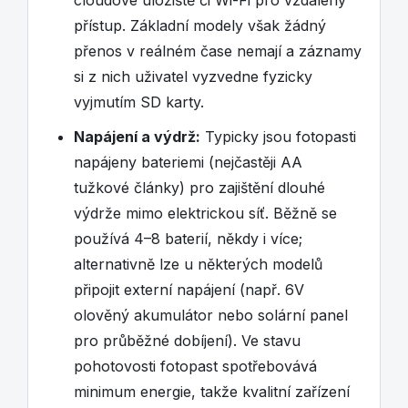
cloudové úložiště či Wi-Fi pro vzdálený
přístup. Základní modely však žádný
přenos v reálném čase nemají a záznamy
si z nich uživatel vyzvedne fyzicky
vyjmutím SD karty.
Napájení a výdrž:
Typicky jsou fotopasti
napájeny bateriemi (nejčastěji AA
tužkové články) pro zajištění dlouhé
výdrže mimo elektrickou síť. Běžně se
používá 4–8 baterií, někdy i více;
alternativně lze u některých modelů
připojit externí napájení (např. 6V
olověný akumulátor nebo solární panel
pro průběžné dobíjení). Ve stavu
pohotovosti fotopast spotřebovává
minimum energie, takže kvalitní zařízení