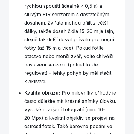
rychlou spouští (ideálně < 0,5 s) a
citlivým PIR senzorem s dostatečným
dosahem. Zvířata mohou přijít z větší
dálky, takže dosah čidla 15–20 m je fajn,
stejně tak delší dosvit přísvitu pro noční
fotky (až 15 m a více). Pokud fotíte
ptactvo nebo menší zvěř, volte citlivější
nastavení senzoru (pokud to jde
regulovat) – lehký pohyb by měl stačit
k aktivaci.
Kvalita obrazu:
Pro milovníky přírody je
často důležité mít krásné snímky úlovků.
Vysoké rozlišení fotografií (min. 16–
20 Mpx) a kvalitní objektiv se projeví na
ostrosti fotek. Také barevné podání ve