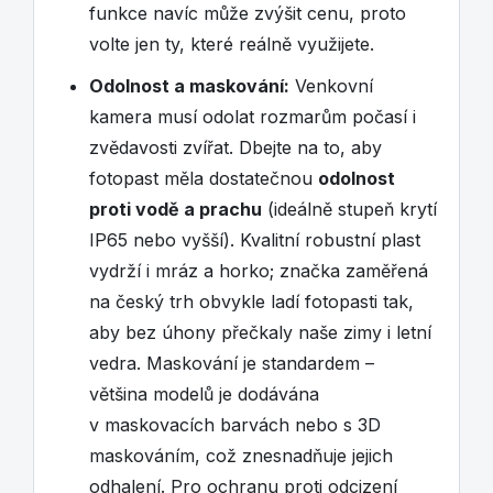
funkce navíc může zvýšit cenu, proto
volte jen ty, které reálně využijete.
Odolnost a maskování:
Venkovní
kamera musí odolat rozmarům počasí i
zvědavosti zvířat. Dbejte na to, aby
fotopast měla dostatečnou
odolnost
proti vodě a prachu
(ideálně stupeň krytí
IP65 nebo vyšší). Kvalitní robustní plast
vydrží i mráz a horko; značka zaměřená
na český trh obvykle ladí fotopasti tak,
aby bez úhony přečkaly naše zimy i letní
vedra. Maskování je standardem –
většina modelů je dodávána
v maskovacích barvách nebo s 3D
maskováním, což znesnadňuje jejich
odhalení. Pro ochranu proti odcizení