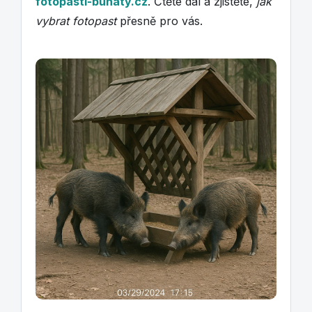
fotopasti-bunaty.cz
. Čtěte dál a zjistěte,
jak
vybrat fotopast
přesně pro vás.