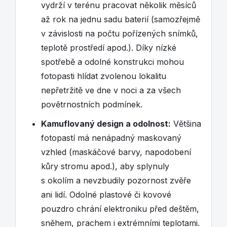
vydrží v terénu pracovat několik měsíců
až rok na jednu sadu baterií (samozřejmě
v závislosti na počtu pořízených snímků,
teplotě prostředí apod.). Díky nízké
spotřebě a odolné konstrukci mohou
fotopasti hlídat zvolenou lokalitu
nepřetržitě ve dne v noci a za všech
povětrnostních podmínek.
Kamuflovaný design a odolnost:
Většina
fotopastí má nenápadný maskovaný
vzhled (maskáčové barvy, napodobení
kůry stromu apod.), aby splynuly
s okolím a nevzbudily pozornost zvěře
ani lidí. Odolné plastové či kovové
pouzdro chrání elektroniku před deštěm,
sněhem, prachem i extrémními teplotami.