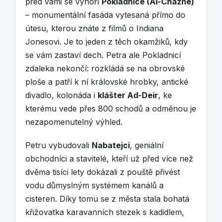
před vámi se vynoří
Pokladnice (Al-Chazne)
– monumentální fasáda vytesaná přímo do
útesu, kterou znáte z filmů o Indiana
Jonesovi. Je to jeden z těch okamžiků, kdy
se vám zastaví dech. Petra ale Pokladnicí
zdaleka nekončí: rozkládá se na obrovské
ploše a patří k ní královské hrobky, antické
divadlo, kolonáda i
klášter Ad-Deir
, ke
kterému vede přes 800 schodů a odměnou je
nezapomenutelný výhled.
Petru vybudovali
Nabatejci
, geniální
obchodníci a stavitelé, kteří už před více než
dvěma tisíci lety dokázali z pouště přivést
vodu důmyslným systémem kanálů a
cisteren. Díky tomu se z města stala bohatá
křižovatka karavanních stezek s kadidlem,