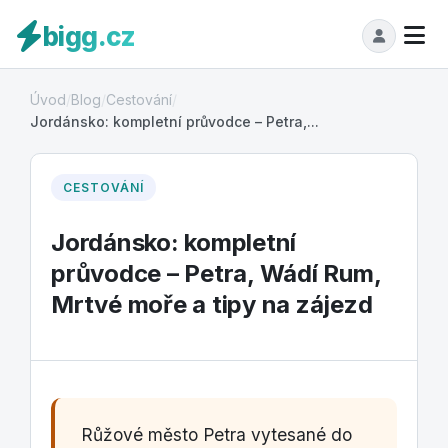
bigg.cz
Úvod
/
Blog
/
Cestování
/
Jordánsko: kompletní průvodce – Petra,...
CESTOVÁNÍ
Jordánsko: kompletní
průvodce – Petra, Wádí Rum,
Mrtvé moře a tipy na zájezd
Růžové město Petra vytesané do