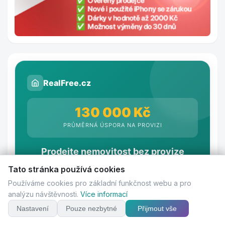
RealFree.cz
130 000 Kč
PRŮMĚRNÁ ÚSPORA NA PROVIZI
Prodejte nemovitost bez provize
Inzerujte zdarma, přímo zájemcům
Tato stránka používá cookies
Používáme cookies pro základní funkčnost webu a pro
analýzu návštěvnosti.
Více informací
Zaregistrujte se zdarma
1
Nastavení
Pouze nezbytné
Přijmout vše
Žádné poplatky ani závazky