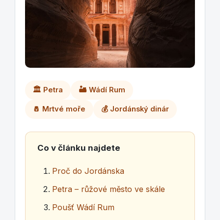
🏛️ Petra
🏜️ Wádí Rum
🧂 Mrtvé moře
💰 Jordánský dinár
Co v článku najdete
Proč do Jordánska
Petra – růžové město ve skále
Poušť Wádí Rum