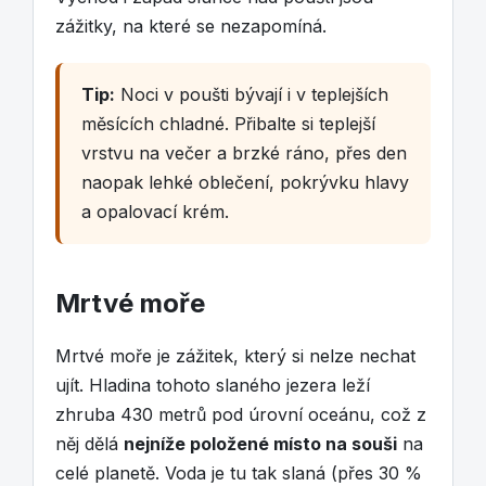
zážitky, na které se nezapomíná.
Tip:
Noci v poušti bývají i v teplejších
měsících chladné. Přibalte si teplejší
vrstvu na večer a brzké ráno, přes den
naopak lehké oblečení, pokrývku hlavy
a opalovací krém.
Mrtvé moře
Mrtvé moře je zážitek, který si nelze nechat
ujít. Hladina tohoto slaného jezera leží
zhruba 430 metrů pod úrovní oceánu, což z
něj dělá
nejníže položené místo na souši
na
celé planetě. Voda je tu tak slaná (přes 30 %