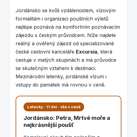
Jordánsko se kvůli vzdálenostem, vízovým
formalitám i organizaci pouštních výletů
nejlépe poznává na komfortním poznávacím
zájezdu s českým průvodcem. Níže najdete
reálný a ověřený zájezd od specializované
české cestovní kanceláře
Excursia
, která
cestuje v malých skupinách a má průvodce
se skutečným vztahem k destinaci.
Mezinárodní letenky, jordánské vízum i
vstupy do památek má rovnou v ceně.
Letecky · 11 dní · vše v ceně
Jordánsko: Petra, Mrtvé moře a
nejkrásnější poušť