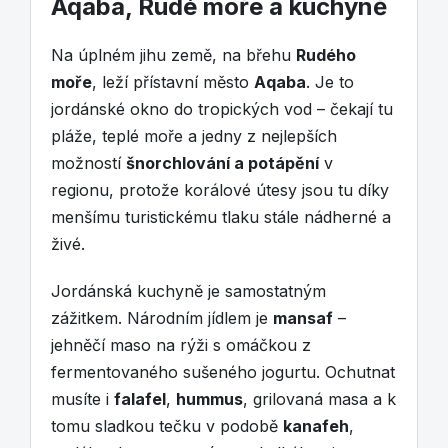
Aqaba, Rudé moře a kuchyně
Na úplném jihu země, na břehu
Rudého
moře
, leží přístavní město
Aqaba
. Je to
jordánské okno do tropických vod – čekají tu
pláže, teplé moře a jedny z nejlepších
možností
šnorchlování a potápění
v
regionu, protože korálové útesy jsou tu díky
menšímu turistickému tlaku stále nádherné a
živé.
Jordánská kuchyně je samostatným
zážitkem. Národním jídlem je
mansaf
–
jehněčí maso na rýži s omáčkou z
fermentovaného sušeného jogurtu. Ochutnat
musíte i
falafel
,
hummus
, grilovaná masa a k
tomu sladkou tečku v podobě
kanafeh
,