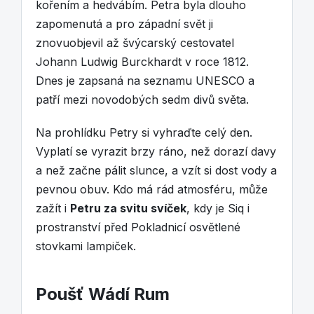
kořením a hedvábím. Petra byla dlouho
zapomenutá a pro západní svět ji
znovuobjevil až švýcarský cestovatel
Johann Ludwig Burckhardt v roce 1812.
Dnes je zapsaná na seznamu UNESCO a
patří mezi novodobých sedm divů světa.
Na prohlídku Petry si vyhraďte celý den.
Vyplatí se vyrazit brzy ráno, než dorazí davy
a než začne pálit slunce, a vzít si dost vody a
pevnou obuv. Kdo má rád atmosféru, může
zažít i
Petru za svitu svíček
, kdy je Siq i
prostranství před Pokladnicí osvětlené
stovkami lampiček.
Poušť Wádí Rum