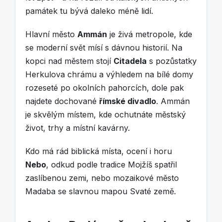
památek tu bývá daleko méně lidí.
Hlavní město
Ammán
je živá metropole, kde
se moderní svět mísí s dávnou historií. Na
kopci nad městem stojí
Citadela
s pozůstatky
Herkulova chrámu a výhledem na bílé domy
rozeseté po okolních pahorcích, dole pak
najdete dochované
římské divadlo
. Ammán
je skvělým místem, kde ochutnáte městský
život, trhy a místní kavárny.
Kdo má rád biblická místa, ocení i horu
Nebo
, odkud podle tradice Mojžíš spatřil
zaslíbenou zemi, nebo mozaikové město
Madaba se slavnou mapou Svaté země.