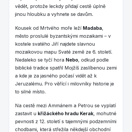
vědět, protože leckdy přidají cestě úplně
jinou hloubku a vyhnete se davům.
Kousek od Mrtvého moře leží
Madaba
,
město proslulé byzantskými mozaikami – v
kostele svatého Jiří najdete slavnou
mozaikovou mapu Svaté země ze 6. století.
Nedaleko se tyčí hora
Nebo
, odkud podle
biblické tradice spatřil Mojžíš zaslíbenou zemi
a kde je za jasného počasí vidět až k
Jeruzalému. Pro věřící i milovníky historie je
to silné místo.
Na cestě mezi Ammánem a Petrou se vyplatí
zastavit u
křižáckého hradu Kerak
, mohutné
pevnosti z 12. století s tajemnými podzemními
chodbami, která střežila někdejší obchodní