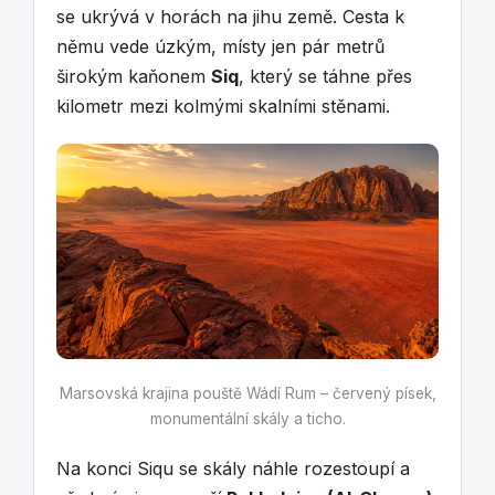
se ukrývá v horách na jihu země. Cesta k
němu vede úzkým, místy jen pár metrů
širokým kaňonem
Siq
, který se táhne přes
kilometr mezi kolmými skalními stěnami.
Marsovská krajina pouště Wádí Rum – červený písek,
monumentální skály a ticho.
Na konci Siqu se skály náhle rozestoupí a