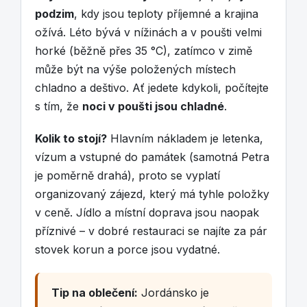
podzim
, kdy jsou teploty příjemné a krajina
ožívá. Léto bývá v nížinách a v poušti velmi
horké (běžně přes 35 °C), zatímco v zimě
může být na výše položených místech
chladno a deštivo. Ať jedete kdykoli, počítejte
s tím, že
noci v poušti jsou chladné
.
Kolik to stojí?
Hlavním nákladem je letenka,
vízum a vstupné do památek (samotná Petra
je poměrně drahá), proto se vyplatí
organizovaný zájezd, který má tyhle položky
v ceně. Jídlo a místní doprava jsou naopak
příznivé – v dobré restauraci se najíte za pár
stovek korun a porce jsou vydatné.
Tip na oblečení:
Jordánsko je