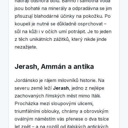
natírají odshora dolů. Bahno i samotná voda
jsou bohaté na minerály a odpradávna se jim
přisuzují blahodárné účinky na pokožku. Po
koupeli je nutné se důkladně osprchovat –
sůl na kůži i v očích umí potrápit. Je to jeden
z těch unikátních zážitků, který nikde jinde
nezažijete.
Jerash, Ammán a antika
Jordánsko je rájem milovníků historie. Na
severu země leží
Jerash
, jedno z nejlépe
zachovaných římských měst mimo Itálii.
Procházka mezi sloupovými ulicemi,
triumfálními oblouky, chrámy a obrovským
oválným náměstím vás přenese o dva tisíce
let zpět – a na rozdíl od italských antických