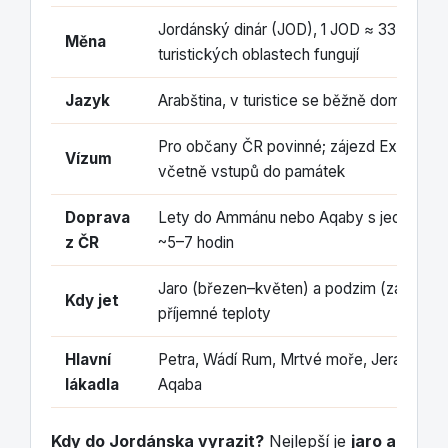
Jordánský dinár (JOD), 1 JOD ≈ 33 Kč; kar
Měna
turistických oblastech fungují
Jazyk
Arabština, v turistice se běžně domluvíte 
Pro občany ČR povinné; zájezd Excursia h
Vízum
včetně vstupů do památek
Doprava
Lety do Ammánu nebo Aqaby s jedním př
z ČR
~5–7 hodin
Jaro (březen–květen) a podzim (září–listo
Kdy jet
příjemné teploty
Hlavní
Petra, Wádí Rum, Mrtvé moře, Jerash, A
lákadla
Aqaba
Kdy do Jordánska vyrazit?
Nejlepší je
jaro a