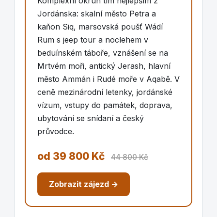
Komplexní okruh tím nejlepším z
Jordánska: skalní město Petra a
kaňon Siq, marsovská poušť Wádí
Rum s jeep tour a noclehem v
beduínském táboře, vznášení se na
Mrtvém moři, antický Jerash, hlavní
město Ammán i Rudé moře v Aqabě. V
ceně mezinárodní letenky, jordánské
vízum, vstupy do památek, doprava,
ubytování se snídaní a český
průvodce.
od 39 800 Kč
44 800 Kč
Zobrazit zájezd →