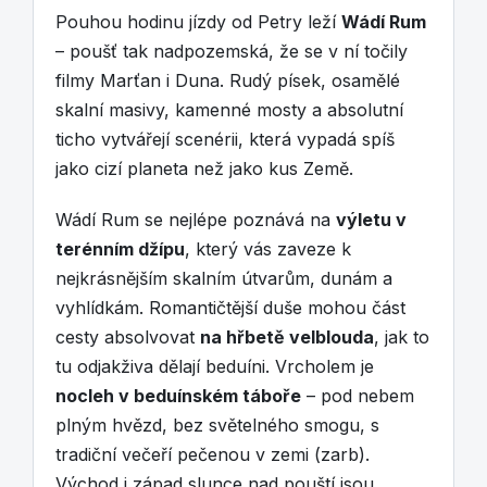
Pouhou hodinu jízdy od Petry leží
Wádí Rum
– poušť tak nadpozemská, že se v ní točily
filmy Marťan i Duna. Rudý písek, osamělé
skalní masivy, kamenné mosty a absolutní
ticho vytvářejí scenérii, která vypadá spíš
jako cizí planeta než jako kus Země.
Wádí Rum se nejlépe poznává na
výletu v
terénním džípu
, který vás zaveze k
nejkrásnějším skalním útvarům, dunám a
vyhlídkám. Romantičtější duše mohou část
cesty absolvovat
na hřbetě velblouda
, jak to
tu odjakživa dělají beduíni. Vrcholem je
nocleh v beduínském táboře
– pod nebem
plným hvězd, bez světelného smogu, s
tradiční večeří pečenou v zemi (zarb).
Východ i západ slunce nad pouští jsou