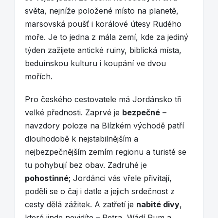
světa, nejníže položené místo na planetě,
marsovská poušť i korálové útesy Rudého
moře. Je to jedna z mála zemí, kde za jediný
týden zažijete antické ruiny, biblická místa,
beduínskou kulturu i koupání ve dvou
mořích.
Pro českého cestovatele má Jordánsko tři
velké přednosti. Zaprvé je
bezpečné
–
navzdory poloze na Blízkém východě patří
dlouhodobě k nejstabilnějším a
nejbezpečnějším zemím regionu a turisté se
tu pohybují bez obav. Zadruhé je
pohostinné
; Jordánci vás vřele přivítají,
podělí se o čaj i datle a jejich srdečnost z
cesty dělá zážitek. A zatřetí je
nabité divy
,
které jinde nevidíte – Petra, Wádí Rum a