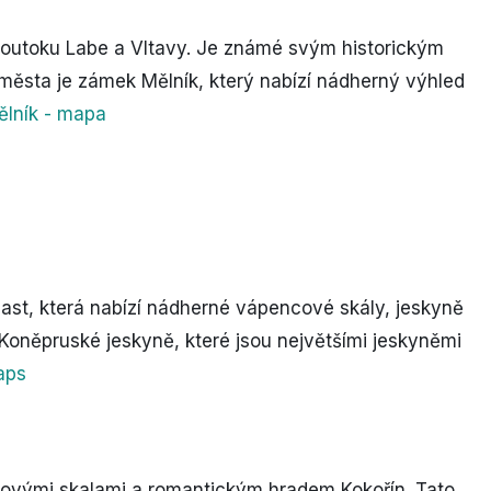
 soutoku Labe a Vltavy. Je známé svým historickým
města je zámek Mělník, který nabízí nádherný výhled
lník - mapa
last, která nabízí nádherné vápencové skály, jeskyně
 Koněpruské jeskyně, které jsou největšími jeskyněmi
aps
covými skalami a romantickým hradem Kokořín. Tato