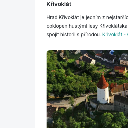
Křivoklát
Hrad Křivoklát je jedním z nejstarš
obklopen hustými lesy Křivoklátska, c
spojit historii s přírodou.
Křivoklát 