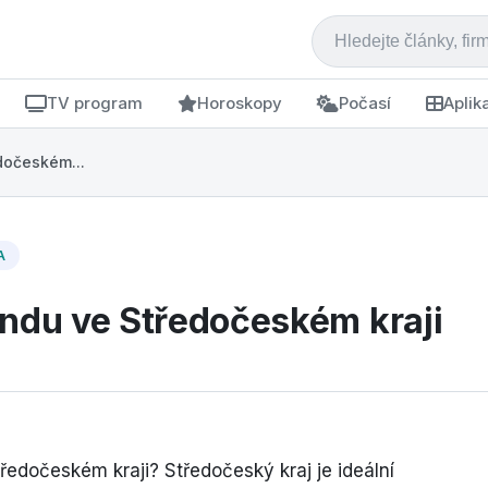
TV program
Horoskopy
Počasí
Aplik
dočeském...
A
endu ve Středočeském kraji
ředočeském kraji? Středočeský kraj je ideální