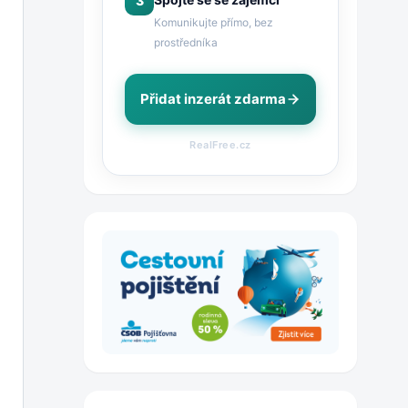
3
Komunikujte přímo, bez
prostředníka
Přidat inzerát zdarma
RealFree.cz