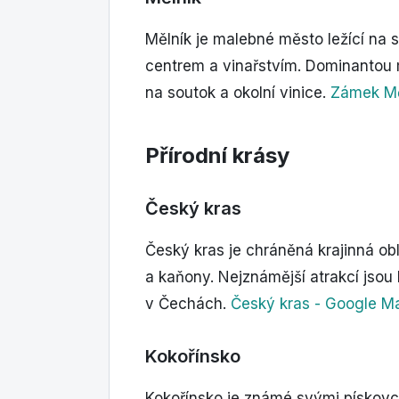
Mělník je malebné město ležící na
centrem a vinařstvím. Dominantou 
na soutok a okolní vinice.
Zámek Mě
Přírodní krásy
Český kras
Český kras je chráněná krajinná ob
a kaňony. Nejznámější atrakcí jsou
v Čechách.
Český kras - Google M
Kokořínsko
Kokořínsko je známé svými pískov