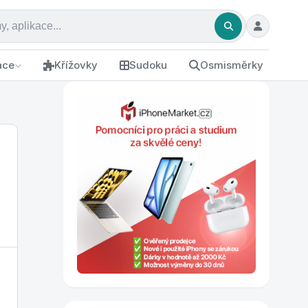
ace
Křížovky
Sudoku
Osmisměrky