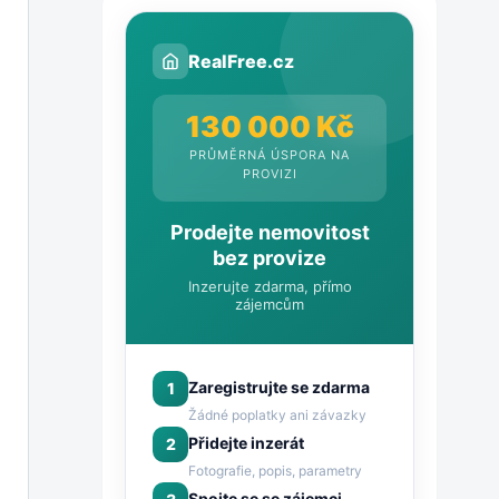
RealFree.cz
130 000 Kč
PRŮMĚRNÁ ÚSPORA NA
PROVIZI
Prodejte nemovitost
bez provize
Inzerujte zdarma, přímo
zájemcům
Zaregistrujte se zdarma
1
Žádné poplatky ani závazky
Přidejte inzerát
2
Fotografie, popis, parametry
Spojte se se zájemci