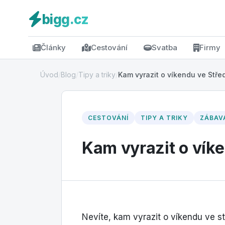
bigg.cz
Články
Cestování
Svatba
Firmy
Úvod
/
Blog
/
Tipy a triky
/
Kam vyrazit o víkendu ve Stře
CESTOVÁNÍ
TIPY A TRIKY
ZÁBAV
Kam vyrazit o vík
Nevíte, kam vyrazit o víkendu ve st