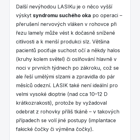
Další nevýhodou LASIKu je o něco vyšší
výskyt
syndromu suchého oka
po operaci –
přerušení nervových vláken v rohovce při
řezu lamely může vést k dočasně snížené
citlivosti a k menší produkci slz. Většina
pacientů pociťuje suchost očí a někdy halos
(kruhy kolem světel) či oslňování hlavně v
noci v prvních týdnech po zákroku, což se
ale řeší umělými slzami a zpravidla do pár
měsíců odezní. LASIK také není ideální pro
velmi vysoké dioptrie (nad cca 10–12 D
krátkozrakosti), protože by vyžadoval
odebrat z rohovky příliš tkáně – v takových
případech se volí jiné postupy (implantace
fakické čočky či výměna čočky).