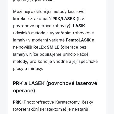
Mezi nejrozšířenější metody laserové
korekce zraku patří
PRK/LASEK
(tzv.
povrchové operace rohovky),
LASIK
(klasická metoda s vytvořením rohovkové
lamely) v moderní variantě
FemtoLASIK
a
nejnovější
ReLEx SMILE
(operace bez
lamely). Níže popisujeme princip každé
metody, pro koho je vhodná a její specifické
plusy a mínusy.
PRK a LASEK (povrchové laserové
operace)
PRK
(Photorefractive Keratectomy, česky
fotorefrakční keratektomie) je nejstarší