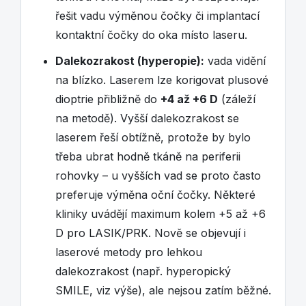
řešit vadu výměnou čočky či implantací
kontaktní čočky do oka místo laseru.
Dalekozrakost (hyperopie):
vada vidění
na blízko. Laserem lze korigovat plusové
dioptrie přibližně do
+4 až +6 D
(záleží
na metodě). Vyšší dalekozrakost se
laserem řeší obtížně, protože by bylo
třeba ubrat hodně tkáně na periferii
rohovky – u vyšších vad se proto často
preferuje výměna oční čočky. Některé
kliniky uvádějí maximum kolem +5 až +6
D pro LASIK/PRK. Nově se objevují i
laserové metody pro lehkou
dalekozrakost (např. hyperopický
SMILE, viz výše), ale nejsou zatím běžné.