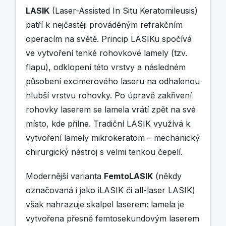
LASIK
(Laser-Assisted In Situ Keratomileusis)
patří k nejčastěji prováděným refrakčním
operacím na světě. Princip LASIKu spočívá
ve vytvoření tenké rohovkové lamely (tzv.
flapu), odklopení této vrstvy a následném
působení excimerového laseru na odhalenou
hlubší vrstvu rohovky. Po úpravě zakřivení
rohovky laserem se lamela vrátí zpět na své
místo, kde přilne. Tradiční LASIK využívá k
vytvoření lamely mikrokeratom – mechanický
chirurgický nástroj s velmi tenkou čepelí.
Modernější varianta
FemtoLASIK
(někdy
označovaná i jako iLASIK či all-laser LASIK)
však nahrazuje skalpel laserem: lamela je
vytvořena přesně femtosekundovým laserem