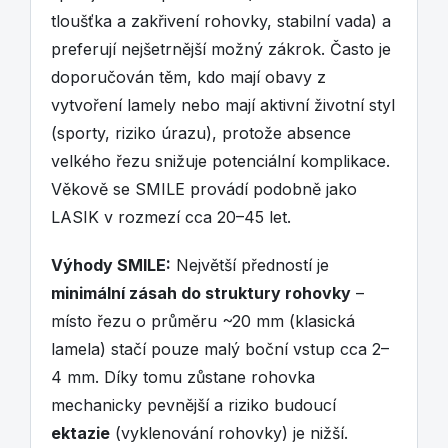
tloušťka a zakřivení rohovky, stabilní vada) a
preferují nejšetrnější možný zákrok. Často je
doporučován těm, kdo mají obavy z
vytvoření lamely nebo mají aktivní životní styl
(sporty, riziko úrazu), protože absence
velkého řezu snižuje potenciální komplikace.
Věkově se SMILE provádí podobně jako
LASIK v rozmezí cca 20–45 let.
Výhody SMILE:
Největší předností je
minimální zásah do struktury rohovky
–
místo řezu o průměru ~20 mm (klasická
lamela) stačí pouze malý boční vstup cca 2–
4 mm. Díky tomu zůstane rohovka
mechanicky pevnější a riziko budoucí
ektazie
(vyklenování rohovky) je nižší.