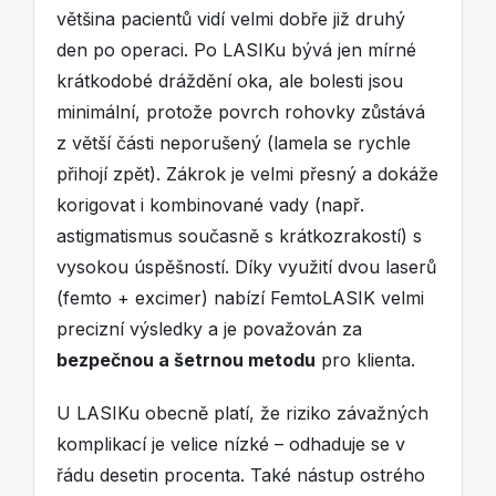
většina pacientů vidí velmi dobře již druhý
den po operaci. Po LASIKu bývá jen mírné
krátkodobé dráždění oka, ale bolesti jsou
minimální, protože povrch rohovky zůstává
z větší části neporušený (lamela se rychle
přihojí zpět). Zákrok je velmi přesný a dokáže
korigovat i kombinované vady (např.
astigmatismus současně s krátkozrakostí) s
vysokou úspěšností. Díky využití dvou laserů
(femto + excimer) nabízí FemtoLASIK velmi
precizní výsledky a je považován za
bezpečnou a šetrnou metodu
pro klienta.
U LASIKu obecně platí, že riziko závažných
komplikací je velice nízké – odhaduje se v
řádu desetin procenta. Také nástup ostrého