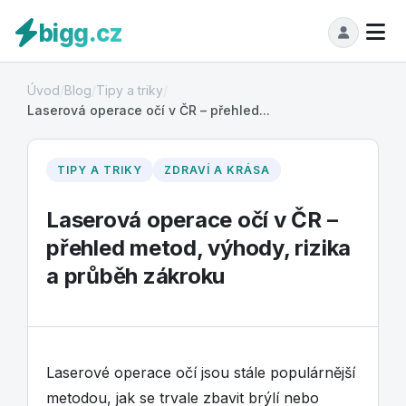
bigg.cz
Úvod
/
Blog
/
Tipy a triky
/
Laserová operace očí v ČR – přehled...
TIPY A TRIKY
ZDRAVÍ A KRÁSA
Laserová operace očí v ČR –
přehled metod, výhody, rizika
a průběh zákroku
Laserové operace očí jsou stále populárnější
metodou, jak se trvale zbavit brýlí nebo