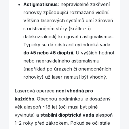
Astigmatismus:
nepravidelné zakřivení
rohovky způsobující rozmazané vidění.
Většina laserových systémů umí zároveň
s odstraněním sféry (krátko- či
dalekozrakosti) korigovat i astigmatismus.
Typicky se dá odstranit cylindrická vada
do ±5 nebo ±6 dioptrií
. U vyšších hodnot
nebo nepravidelného astigmatismu
(například po úrazech či onemocněních
rohovky) už laser nemusí být vhodný.
Laserová operace
není vhodná pro
každého
. Obecnou podmínkou je dosažený
věk alespoň ~18 let (oči musí být plně
vyvinuté) a
stabilní dioptrická vada
alespoň
1–2 roky před zákrokem. Pokud se oči stále