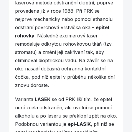
laserová metoda odstranění dioptrií, poprvé
provedena již v roce 1988. Při PRK se
nejprve mechanicky nebo pomocí ethanolu
odstraní povrchová vrstvička oka –
epitel
rohovky
. Následně excimerový laser
remodeluje odkrytou rohovkovou tkáň (tzv.
stromatu) a změní její zakřivení tak, aby
eliminoval dioptrickou vadu. Na závěr se na
oko nasadí dočasná ochranná kontaktní
čočka, pod níž epitel v průběhu několika dní
znovu doroste.
Varianta
LASEK
se od PRK liší tím, že epitel
není zcela odstraněn, ale uvolní se pomocí
alkoholu a po laseru se překlopí zpět na oko.
Podobnou variantou je
epi-LASIK
, při níž se