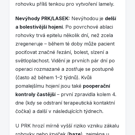
rohovku příliš tenkou pro vytvoření lamely.
Nevýhody PRK/LASEK:
Nevýhodou je
delší
a bolestivější hojení
. Po povrchové ablaci
rohovky trvá epitelu několik dní, než zcela
zregeneruje – během té doby může pacient
pociťovat značné řezání, bolest, slzení a
světloplachost. Vidění je prvních pár dní po
operaci rozmazané a zostřuje se postupně
(často až během 1–2 týdnů). Kvůli
pomalejšímu hojení jsou také
pooperační
kontroly častější
– první zpravidla kolem 4.
dne (kdy se odstraní terapeutická kontaktní
čočka) a další v následujících týdnech.
U PRK hrozí mírně vyšší riziko vzniku zákalu
rohovky nebo jizviček (
haze
), zejména u