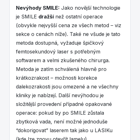
Nevýhody SMILE:
Jako novější technologie
je SMILE
dražší
než ostatní operace
(obvykle nejvyšší cena ze všech metod – viz
sekce o cenách níže). Také ne všude je tato
metoda dostupná, vyžaduje špičkový
femtosekundový laser s potřebným
softwarem a velmi zkušeného chirurga.
Metoda je zatím schválená hlavně pro
krátkozrakost – možnosti korekce
dalekozrakosti jsou omezené a ne všechny
kliniky je nabízejí. Další nevýhodou je
složitější provedení případné opakované
operace: pokud by po SMILE zůstala
zbytková vada, není možné jednoduše
“dokorigovat” laserem tak jako u LASIKu
(kde lze znovu otevřít lamelu).