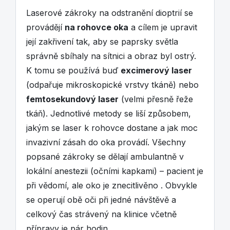
Laserové zákroky na odstranění dioptrií se
provádějí
na rohovce oka
a cílem je upravit
její zakřivení tak, aby se paprsky světla
správně sbíhaly na sítnici a obraz byl ostrý.
K tomu se používá buď
excimerový laser
(odpařuje mikroskopické vrstvy tkáně) nebo
femtosekundový laser
(velmi přesně řeže
tkáň). Jednotlivé metody se liší způsobem,
jakým se laser k rohovce dostane a jak moc
invazivní zásah do oka provádí. Všechny
popsané zákroky se dělají ambulantně v
lokální anestezii (očními kapkami) – pacient je
při vědomí, ale oko je znecitlivěno . Obvykle
se operují obě oči při jedné návštěvě a
celkový čas strávený na klinice včetně
přípravy je pár hodin.