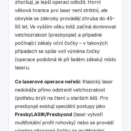
zhoršují, je lepší operaci odložit. Horní
věková hranice pro laser není striktní, ale
obvykle se zákroky provádějí zhruba do 45–
50 let. Ve vyšším věku totiž začíná dominovat
vetchozrakost (presbyopie) a případné
počínající zákaly oční čočky – v takových
případech se spíše volí výměna čočky
(operace podobná té při šedém zákalu) místo
laseru.
Co laserové operace neřeší:
Klasický laser
nedokáže přímo odstranit vetchozrakost
(potřebu brýlí na čtení u starších lidí). Pro
presbyopii existují speciální postupy jako
PresbyLASIK/Presbyond
(laser vytvoří
multifokální profil rohovky) nebo se provádí
výměna přirozené čočky za multifokální