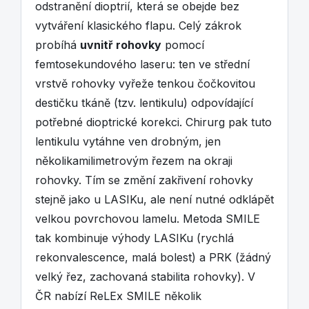
odstranění dioptrií, která se obejde bez
vytváření klasického flapu. Celý zákrok
probíhá
uvnitř rohovky
pomocí
femtosekundového laseru: ten ve střední
vrstvě rohovky vyřeže tenkou čočkovitou
destičku tkáně (tzv. lentikulu) odpovídající
potřebné dioptrické korekci. Chirurg pak tuto
lentikulu vytáhne ven drobným, jen
několikamilimetrovým řezem na okraji
rohovky. Tím se změní zakřivení rohovky
stejně jako u LASIKu, ale není nutné odklápět
velkou povrchovou lamelu. Metoda SMILE
tak kombinuje výhody LASIKu (rychlá
rekonvalescence, malá bolest) a PRK (žádný
velký řez, zachovaná stabilita rohovky). V
ČR nabízí ReLEx SMILE několik