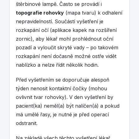
štěrbinové lampě. Často se provádí i
topografie rohovky
(mapa tvaru) k odhalení
nepravidelností. Součástí vyšetření je
rozkapání očí (aplikace kapek na rozšíření
zornic), aby lékař mohl prohlédnout oční
pozadí a vyloučit skryté vady – po takovém
rozkapání není dočasně možné ostře vidět
nablízko a nelze řídit několik hodin.
Před vyšetřením se doporučuje alespoň
týden nenosit kontaktní čočky (mohou
ovlivnit tvar rohovky). V den vyšetření by
pacient(ka) neměl(a) být nalíčen(á) a pokud
má umělé řasy, je nutné je před operací
odstranit.
Na základě všech těchto vyšetření lékař