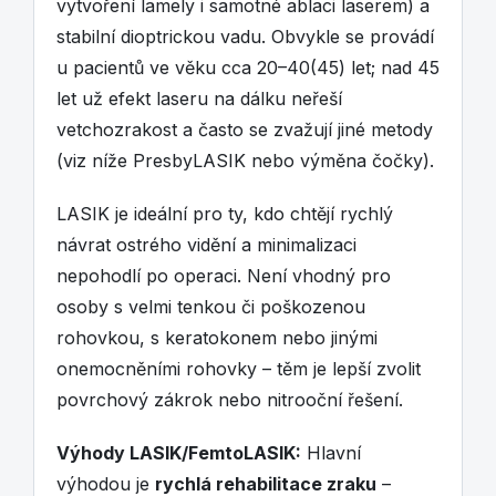
vytvoření lamely i samotné ablaci laserem) a
stabilní dioptrickou vadu. Obvykle se provádí
u pacientů ve věku cca 20–40(45) let; nad 45
let už efekt laseru na dálku neřeší
vetchozrakost a často se zvažují jiné metody
(viz níže PresbyLASIK nebo výměna čočky).
LASIK je ideální pro ty, kdo chtějí rychlý
návrat ostrého vidění a minimalizaci
nepohodlí po operaci. Není vhodný pro
osoby s velmi tenkou či poškozenou
rohovkou, s keratokonem nebo jinými
onemocněními rohovky – těm je lepší zvolit
povrchový zákrok nebo nitrooční řešení.
Výhody LASIK/FemtoLASIK:
Hlavní
výhodou je
rychlá rehabilitace zraku
–