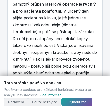
Samotný průběh laserové operace je
rychlý
a pro pacienta komfortní
. V určený den
přijde pacient na kliniku, ještě jednou se
zkontrolují základní údaje (dioptrie,
keratometrie) a poté se přistoupí k zákroku.
Do očí jsou nakapány anestetické kapky,
takže oko necítí bolest. Víčka jsou fixována
drobným rozpěrným kroužkem, aby nedošlo
k mrknutí. Pak již lékař provede zvolenou
metodu – postup liší podle typu operace (viz
popis výše): buď odstraní epitel a použije
excimerový laser (PRK), nebo vytvoří lamelu
Tato stránka používá cookies
a laseruje pod ní (LASIK), anebo použije
Používáme cookies pro základní funkčnost webu a pro
femtosekundový laser k vytvoření lentikuly
analýzu návštěvnosti.
Více informací
(SMILE). Laserová fáze obvykle trvá jen
Nastavení
Pouze nezbytné
Přijmout vše
desítky vteřin – samotné působení