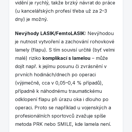
vidění je rychlý, takže brzký návrat do práce
(u kancelářských profesí třeba už za 2–3
dny) je možný.
Nevýhody LASIK/FemtoLASIK:
Nevýhodou
je nutnost vytvoření a zachování rohovkové
lamely (flapu). S tím souvisí určité (byť velmi
malé) riziko
komplikací s lamelou
– může
dojít např. k jejímu posunu či zvrásnění v
prvních hodinách/dnech po operaci
(výjimečně, cca v 0,05–0,4 % případů),
případně k náhodnému traumatickému
odklopení flapu při úrazu oka i dlouho po
operaci. Proto se například u vojenských a
profesionálních sportovců zvažuje spíše
metoda PRK nebo SMILE, kde lamela není.