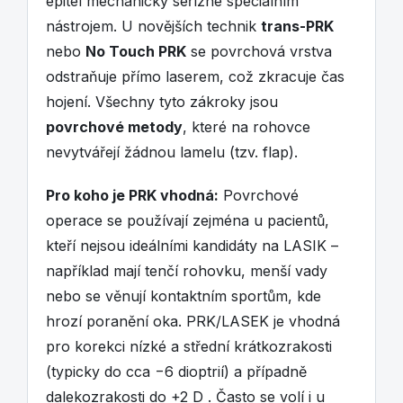
epitel mechanicky seřízne speciálním
nástrojem. U novějších technik
trans-PRK
nebo
No Touch PRK
se povrchová vrstva
odstraňuje přímo laserem, což zkracuje čas
hojení. Všechny tyto zákroky jsou
povrchové metody
, které na rohovce
nevytvářejí žádnou lamelu (tzv. flap).
Pro koho je PRK vhodná:
Povrchové
operace se používají zejména u pacientů,
kteří nejsou ideálními kandidáty na LASIK –
například mají tenčí rohovku, menší vady
nebo se věnují kontaktním sportům, kde
hrozí poranění oka. PRK/LASEK je vhodná
pro korekci nízké a střední krátkozrakosti
(typicky do cca −6 dioptrií) a případně
dalekozrakosti do +2 D . Často se volí i u