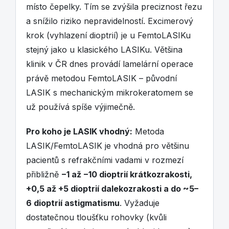
místo čepelky. Tím se zvýšila preciznost řezu
a snížilo riziko nepravidelností. Excimerový
krok (vyhlazení dioptrií) je u FemtoLASIKu
stejný jako u klasického LASIKu. Většina
klinik v ČR dnes provádí lamelární operace
právě metodou FemtoLASIK – původní
LASIK s mechanickým mikrokeratomem se
už používá spíše výjimečně.
Pro koho je LASIK vhodný:
Metoda
LASIK/FemtoLASIK je vhodná pro většinu
pacientů s refrakčními vadami v rozmezí
přibližně
−1 až −10 dioptrií krátkozrakosti,
+0,5 až +5 dioptrií dalekozrakosti a do ~5–
6 dioptrií astigmatismu
. Vyžaduje
dostatečnou tloušťku rohovky (kvůli