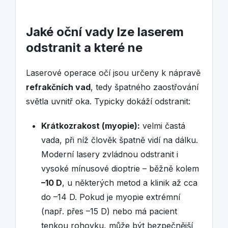
Jaké oční vady lze laserem
odstranit a které ne
Laserové operace očí jsou určeny k nápravě
refrakčních vad
, tedy špatného zaostřování
světla uvnitř oka. Typicky dokáží odstranit:
Krátkozrakost (myopie):
velmi častá
vada, při níž člověk špatně vidí na dálku.
Moderní lasery zvládnou odstranit i
vysoké mínusové dioptrie – běžně kolem
–10 D
, u některých metod a klinik až cca
do –14 D. Pokud je myopie extrémní
(např. přes –15 D) nebo má pacient
tenkou rohovku, může být bezpečnější