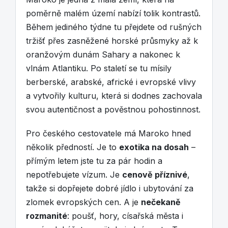
poměrně malém území nabízí tolik kontrastů.
Během jediného týdne tu přejdete od rušných
tržišť přes zasněžené horské průsmyky až k
oranžovým dunám Sahary a nakonec k
vlnám Atlantiku. Po staletí se tu mísily
berberské, arabské, africké i evropské vlivy
a vytvořily kulturu, která si dodnes zachovala
svou autentičnost a pověstnou pohostinnost.
Pro českého cestovatele má Maroko hned
několik předností. Je to
exotika na dosah
–
přímým letem jste tu za pár hodin a
nepotřebujete vízum. Je
cenově příznivé
,
takže si dopřejete dobré jídlo i ubytování za
zlomek evropských cen. A je
nečekaně
rozmanité
: poušť, hory, císařská města i