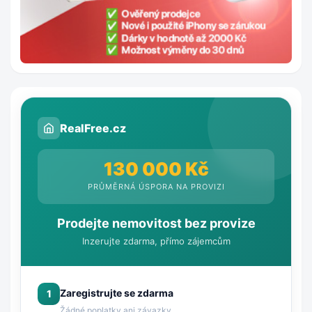
RealFree.cz
130 000 Kč
PRŮMĚRNÁ ÚSPORA NA PROVIZI
Prodejte nemovitost bez provize
Inzerujte zdarma, přímo zájemcům
Zaregistrujte se zdarma
1
Žádné poplatky ani závazky