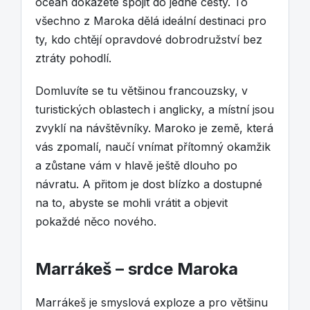
oceán dokážete spojit do jedné cesty. To
všechno z Maroka dělá ideální destinaci pro
ty, kdo chtějí opravdové dobrodružství bez
ztráty pohodlí.
Domluvíte se tu většinou francouzsky, v
turistických oblastech i anglicky, a místní jsou
zvyklí na návštěvníky. Maroko je země, která
vás zpomalí, naučí vnímat přítomný okamžik
a zůstane vám v hlavě ještě dlouho po
návratu. A přitom je dost blízko a dostupné
na to, abyste se mohli vrátit a objevit
pokaždé něco nového.
Marrákeš – srdce Maroka
Marrákeš je smyslová exploze a pro většinu