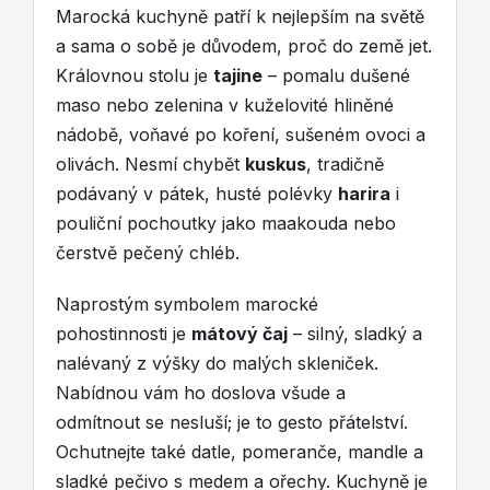
Marocká kuchyně patří k nejlepším na světě
a sama o sobě je důvodem, proč do země jet.
Královnou stolu je
tajine
– pomalu dušené
maso nebo zelenina v kuželovité hliněné
nádobě, voňavé po koření, sušeném ovoci a
olivách. Nesmí chybět
kuskus
, tradičně
podávaný v pátek, husté polévky
harira
i
pouliční pochoutky jako maakouda nebo
čerstvě pečený chléb.
Naprostým symbolem marocké
pohostinnosti je
mátový čaj
– silný, sladký a
nalévaný z výšky do malých skleniček.
Nabídnou vám ho doslova všude a
odmítnout se nesluší; je to gesto přátelství.
Ochutnejte také datle, pomeranče, mandle a
sladké pečivo s medem a ořechy. Kuchyně je