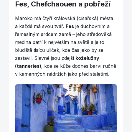
Fes, Chefchaouen a pobřeží
Maroko má čtyři královská (císařská) města
a každé má svou tvář.
Fes
je duchovním a
řemeslným srdcem země – jeho středověká
medina patří k největším na světě a je to
bludiště tisíců uliček, kde čas jako by se
zastavil. Slavné jsou zdejší
koželužny
(tanneries)
, kde se kůže dodnes barví ručně
v kamenných nádržích jako před staletími.