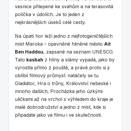
vesnice přilepené ke svahům a na terasovitá
políčka v údolích. Je to jeden z
nejkrásnějších úseků celé cesty.
Na úpatí hor leží jedno z nejfotogeničtějších
míst Maroka – opevněné hliněné město
Ait
Ben Haddou
, zapsané na seznam UNESCO.
Tato
kasbah
z hlíny a slámy vypadá, jako by
vyrostla přímo z pouště, a právě proto si ji
oblíbil filmový průmysl: natáčely se tu
Gladiátor, Hra o trůny, Království nebeské i
mnoho dalších. Procházka jeho úzkými
uličkami až na vrchol s výhledem do kraje je
malé dobrodružství a jedno z míst, kde si
připadáte jako ve filmu i ve skutečnosti.