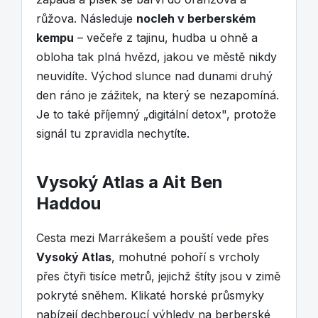
růžova. Následuje
nocleh v berberském
kempu
– večeře z tajinu, hudba u ohně a
obloha tak plná hvězd, jakou ve městě nikdy
neuvidíte. Východ slunce nad dunami druhý
den ráno je zážitek, na který se nezapomíná.
Je to také příjemný „digitální detox", protože
signál tu zpravidla nechytíte.
Vysoký Atlas a Ait Ben
Haddou
Cesta mezi Marrákešem a pouští vede přes
Vysoký Atlas
, mohutné pohoří s vrcholy
přes čtyři tisíce metrů, jejichž štíty jsou v zimě
pokryté sněhem. Klikaté horské průsmyky
nabízejí dechberoucí výhledy na berberské