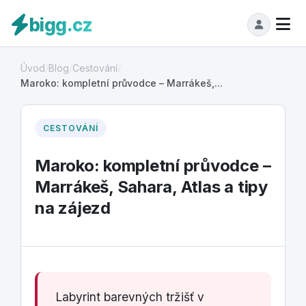
bigg.cz
Úvod
/
Blog
/
Cestování
/
Maroko: kompletní průvodce – Marrákeš,...
CESTOVÁNÍ
Maroko: kompletní průvodce –
Marrákeš, Sahara, Atlas a tipy
na zájezd
Labyrint barevných tržišť v