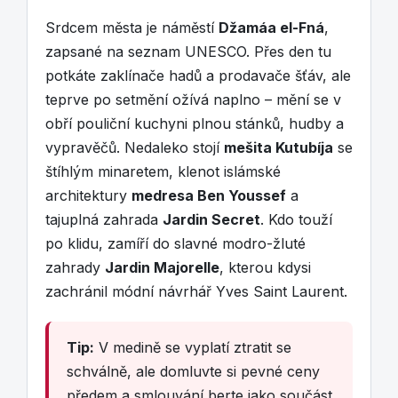
Srdcem města je náměstí
Džamáa el-Fná
,
zapsané na seznam UNESCO. Přes den tu
potkáte zaklínače hadů a prodavače šťáv, ale
teprve po setmění ožívá naplno – mění se v
obří pouliční kuchyni plnou stánků, hudby a
vypravěčů. Nedaleko stojí
mešita Kutubíja
se
štíhlým minaretem, klenot islámské
architektury
medresa Ben Youssef
a
tajuplná zahrada
Jardin Secret
. Kdo touží
po klidu, zamíří do slavné modro-žluté
zahrady
Jardin Majorelle
, kterou kdysi
zachránil módní návrhář Yves Saint Laurent.
Tip:
V medině se vyplatí ztratit se
schválně, ale domluvte si pevné ceny
předem a smlouvání berte jako součást