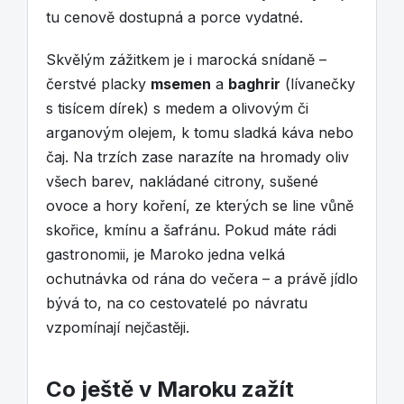
tu cenově dostupná a porce vydatné.
Skvělým zážitkem je i marocká snídaně –
čerstvé placky
msemen
a
baghrir
(lívanečky
s tisícem dírek) s medem a olivovým či
arganovým olejem, k tomu sladká káva nebo
čaj. Na trzích zase narazíte na hromady oliv
všech barev, nakládané citrony, sušené
ovoce a hory koření, ze kterých se line vůně
skořice, kmínu a šafránu. Pokud máte rádi
gastronomii, je Maroko jedna velká
ochutnávka od rána do večera – a právě jídlo
bývá to, na co cestovatelé po návratu
vzpomínají nejčastěji.
Co ještě v Maroku zažít