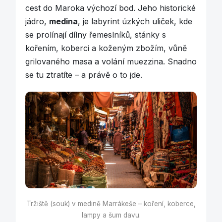
cest do Maroka výchozí bod. Jeho historické
jádro,
medina
, je labyrint úzkých uliček, kde
se prolínají dílny řemeslníků, stánky s
kořením, koberci a koženým zbožím, vůně
grilovaného masa a volání muezzina. Snadno
se tu ztratíte – a právě o to jde.
Tržiště (souk) v medině Marrákeše – koření, koberce,
lampy a šum davu.