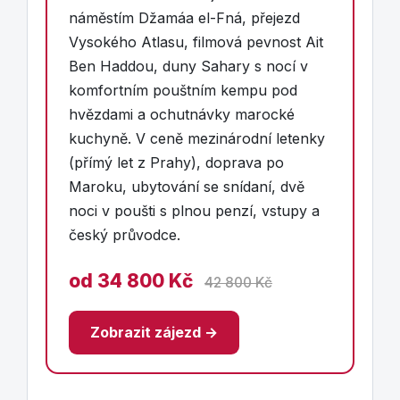
náměstím Džamáa el-Fná, přejezd
Vysokého Atlasu, filmová pevnost Ait
Ben Haddou, duny Sahary s nocí v
komfortním pouštním kempu pod
hvězdami a ochutnávky marocké
kuchyně. V ceně mezinárodní letenky
(přímý let z Prahy), doprava po
Maroku, ubytování se snídaní, dvě
noci v poušti s plnou penzí, vstupy a
český průvodce.
od 34 800 Kč
42 800 Kč
Zobrazit zájezd →