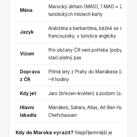
Marocký dirham (MAD), 1 MAD ≈ 2,3 Kč; 
Měna
turistických místech karty
Arabština a berberština, běžně se domluví
Jazyk
francouzsky, v turistice anglicky
Pro občany ČR není potřeba (pobyt do 90 
Vízum
stačí platný pas
Doprava
Přímé lety z Prahy do Marrákeše (např. E
z ČR
~4 hodiny
Kdy jet
Jaro (březen–květen) a podzim (září–list
Hlavní
Marrákeš, Sahara, Atlas, Ait Ben Haddou, 
lákadla
Chefchaouen
Kdy do Maroka vyrazit?
Nejpříjemnější je