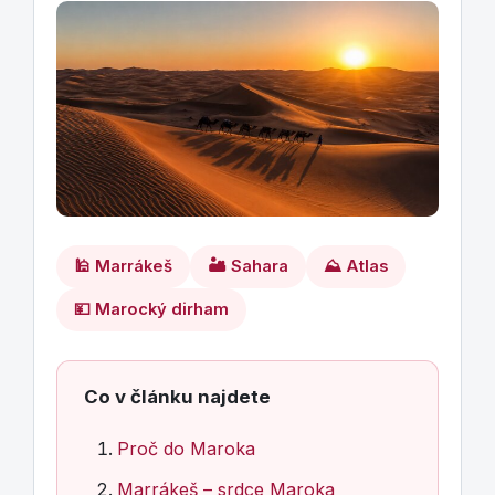
🕌 Marrákeš
🏜️ Sahara
⛰️ Atlas
💴 Marocký dirham
Co v článku najdete
Proč do Maroka
Marrákeš – srdce Maroka