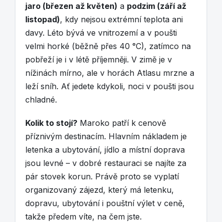
jaro (březen až květen)
a
podzim (září až
listopad)
, kdy nejsou extrémní teplota ani
davy. Léto bývá ve vnitrozemí a v poušti
velmi horké (běžně přes 40 °C), zatímco na
pobřeží je i v létě příjemněji. V zimě je v
nížinách mírno, ale v horách Atlasu mrzne a
leží sníh. Ať jedete kdykoli, noci v poušti jsou
chladné.
Kolik to stojí?
Maroko patří k cenově
příznivým destinacím. Hlavním nákladem je
letenka a ubytování, jídlo a místní doprava
jsou levné – v dobré restauraci se najíte za
pár stovek korun. Právě proto se vyplatí
organizovaný zájezd, který má letenku,
dopravu, ubytování i pouštní výlet v ceně,
takže předem víte, na čem jste.