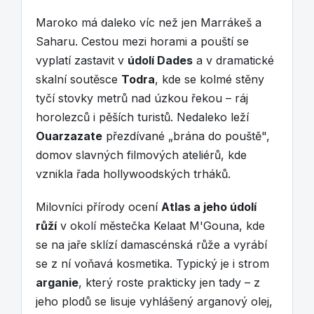
Maroko má daleko víc než jen Marrákeš a
Saharu. Cestou mezi horami a pouští se
vyplatí zastavit v
údolí Dades
a v dramatické
skalní soutěsce
Todra
, kde se kolmé stěny
tyčí stovky metrů nad úzkou řekou – ráj
horolezců i pěších turistů. Nedaleko leží
Ouarzazate
přezdívané „brána do pouště",
domov slavných filmových ateliérů, kde
vznikla řada hollywoodských trháků.
Milovníci přírody ocení
Atlas a jeho údolí
růží
v okolí městečka Kelaat M'Gouna, kde
se na jaře sklízí damascénská růže a vyrábí
se z ní voňavá kosmetika. Typický je i strom
arganie
, který roste prakticky jen tady – z
jeho plodů se lisuje vyhlášený arganový olej,