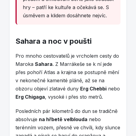
hry – patří ke kultuře a očekává se. S
úsměvem a klidem dosáhnete nejvíc.
Sahara a noc v poušti
Pro mnoho cestovatelů je vrcholem cesty do
Maroka
Sahara
. Z Marrákeše se k ní jede
přes pohoří Atlas a krajina se postupně mění
v nekonečné kamenité pláně, až se na
obzoru objeví zlatavé duny
Erg Chebbi
nebo
Erg Chigaga
, vysoké i přes sto metrů.
Posledních pár kilometrů do dun se tradičně
absolvuje
na hřbetě velblouda
nebo
terénním vozem, přesně ve chvíli, kdy slunce
zapadá a písek se barví do oranžova a