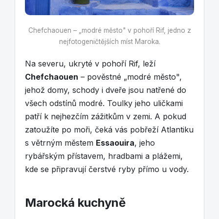
Chefchaouen – „modré město" v pohoří Rif, jedno z
nejfotogeničtějších míst Maroka.
Na severu, ukryté v pohoří Rif, leží
Chefchaouen
– pověstné „modré město",
jehož domy, schody i dveře jsou natřené do
všech odstínů modré. Toulky jeho uličkami
patří k nejhezčím zážitkům v zemi. A pokud
zatoužíte po moři, čeká vás pobřeží Atlantiku
s větrným městem
Essaouira
, jeho
rybářským přístavem, hradbami a plážemi,
kde se připravují čerstvé ryby přímo u vody.
Marocká kuchyně