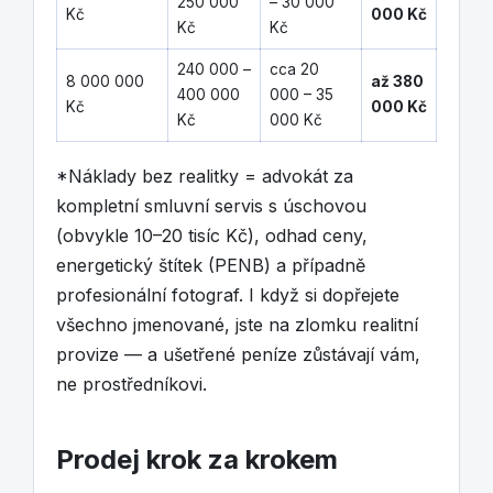
250 000
– 30 000
Kč
000 Kč
Kč
Kč
240 000 –
cca 20
8 000 000
až 380
400 000
000 – 35
Kč
000 Kč
Kč
000 Kč
*Náklady bez realitky = advokát za
kompletní smluvní servis s úschovou
(obvykle 10–20 tisíc Kč), odhad ceny,
energetický štítek (PENB) a případně
profesionální fotograf. I když si dopřejete
všechno jmenované, jste na zlomku realitní
provize — a ušetřené peníze zůstávají vám,
ne prostředníkovi.
Prodej krok za krokem