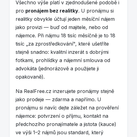
Všechno výše platí v zjednodušené podobě i
pro
pronájem bez realitky
. U pronájmu si
realitky obvykle účtují jeden měsíční nájem
jako provizi — buď od majitele, nebo od
nájemce. Při nájmu 18 tisíc měsíčně je to 18
tisíc „za zprostředkování", které ušetříte
stejně snadno: kvalitní inzerát s dobrými
fotkami, prohlídky a nájemní smlouva od
advokáta (jednorázově a použijete ji
opakovaně).
Na RealFree.cz inzerujete pronájmy stejně
jako prodeje — zdarma a napřímo. U
pronájmu si navíc dejte záležet na prověření
nájemce: potvrzení o příjmu, kontakt na
předchozího pronajímatele a jistota (kauce)
ve výši 1–2 nájmů jsou standard, který