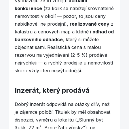
Vycházejte ze tří zdrojů:
aktuální
konkurence
(za kolik se nabízejí srovnatelné
nemovitosti v okolí — pozor, to jsou ceny
nabídkové, ne prodejní),
realizované ceny
z
katastru a cenových map a klidně i
odhad od
bankovního odhadce
, který si můžete
objednat sami. Realistická cena s malou
rezervou na vyjednávání (2–5 %) prodává
nejrychleji — a rychlý prodej je u nemovitostí
skoro vždy i ten nejvýhodnější.
Inzerát, který prodává
Dobrý inzerát odpovídá na otázky dřív, než
je zájemce položí. Titulek by měl obsahovat
dispozici, výměru a lokalitu („Slunný byt
3+kk, 72 m², Brno-Žabovřesky"), ne