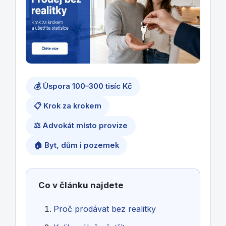
💰 Úspora 100–300 tisíc Kč
📋 Krok za krokem
⚖️ Advokát místo provize
🏠 Byt, dům i pozemek
Co v článku najdete
Proč prodávat bez realitky