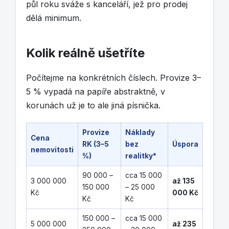
půl roku sváže s kanceláří, jež pro prodej
dělá minimum.
Kolik reálně ušetříte
Počítejme na konkrétních číslech. Provize 3–
5 % vypadá na papíře abstraktně, v
korunách už je to ale jiná písnička.
Provize
Náklady
Cena
RK (3–5
bez
Úspora
nemovitosti
%)
realitky*
90 000 –
cca 15 000
3 000 000
až 135
150 000
– 25 000
Kč
000 Kč
Kč
Kč
150 000 –
cca 15 000
5 000 000
až 235