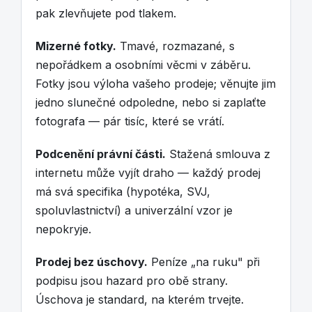
pak zlevňujete pod tlakem.
Mizerné fotky.
Tmavé, rozmazané, s
nepořádkem a osobními věcmi v záběru.
Fotky jsou výloha vašeho prodeje; věnujte jim
jedno slunečné odpoledne, nebo si zaplaťte
fotografa — pár tisíc, které se vrátí.
Podcenění právní části.
Stažená smlouva z
internetu může vyjít draho — každý prodej
má svá specifika (hypotéka, SVJ,
spoluvlastnictví) a univerzální vzor je
nepokryje.
Prodej bez úschovy.
Peníze „na ruku" při
podpisu jsou hazard pro obě strany.
Úschova je standard, na kterém trvejte.