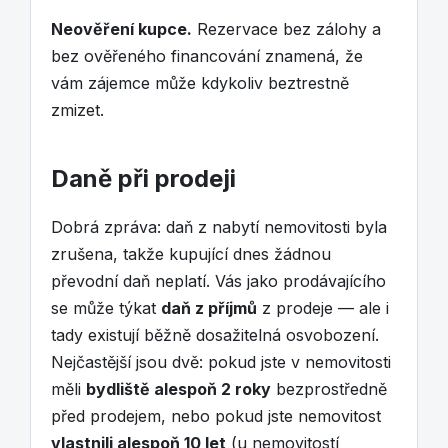
Neověření kupce.
Rezervace bez zálohy a
bez ověřeného financování znamená, že
vám zájemce může kdykoliv beztrestně
zmizet.
Daně při prodeji
Dobrá zpráva: daň z nabytí nemovitosti byla
zrušena, takže kupující dnes žádnou
převodní daň neplatí. Vás jako prodávajícího
se může týkat
daň z příjmů
z prodeje — ale i
tady existují běžně dosažitelná osvobození.
Nejčastější jsou dvě: pokud jste v nemovitosti
měli
bydliště alespoň 2 roky
bezprostředně
před prodejem, nebo pokud jste nemovitost
vlastnili alespoň 10 let
(u nemovitostí