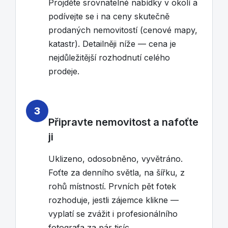
Projděte srovnatelné nabídky v okolí a
podívejte se i na ceny skutečně
prodaných nemovitostí (cenové mapy,
katastr). Detailněji níže — cena je
nejdůležitější rozhodnutí celého
prodeje.
3
Připravte nemovitost a nafoťte
ji
Uklizeno, odosobněno, vyvětráno.
Foťte za denního světla, na šířku, z
rohů místností. Prvních pět fotek
rozhoduje, jestli zájemce klikne —
vyplatí se zvážit i profesionálního
fotografa za pár tisíc.