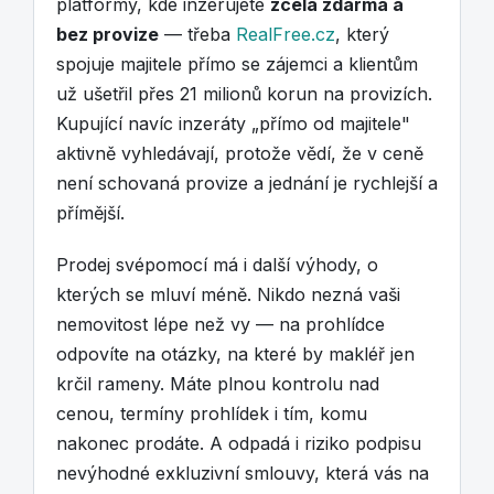
platformy, kde inzerujete
zcela zdarma a
bez provize
— třeba
RealFree.cz
, který
spojuje majitele přímo se zájemci a klientům
už ušetřil přes 21 milionů korun na provizích.
Kupující navíc inzeráty „přímo od majitele"
aktivně vyhledávají, protože vědí, že v ceně
není schovaná provize a jednání je rychlejší a
přímější.
Prodej svépomocí má i další výhody, o
kterých se mluví méně. Nikdo nezná vaši
nemovitost lépe než vy — na prohlídce
odpovíte na otázky, na které by makléř jen
krčil rameny. Máte plnou kontrolu nad
cenou, termíny prohlídek i tím, komu
nakonec prodáte. A odpadá i riziko podpisu
nevýhodné exkluzivní smlouvy, která vás na