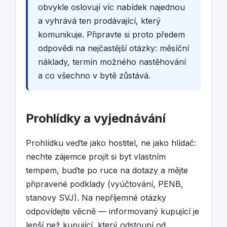
obvykle oslovují víc nabídek najednou
a vyhrává ten prodávající, který
komunikuje. Připravte si proto předem
odpovědi na nejčastější otázky: měsíční
náklady, termín možného nastěhování
a co všechno v bytě zůstává.
Prohlídky a vyjednávání
Prohlídku veďte jako hostitel, ne jako hlídač:
nechte zájemce projít si byt vlastním
tempem, buďte po ruce na dotazy a mějte
připravené podklady (vyúčtování, PENB,
stanovy SVJ). Na nepříjemné otázky
odpovídejte věcně — informovaný kupující je
lepší než kupující, který odstoupí od