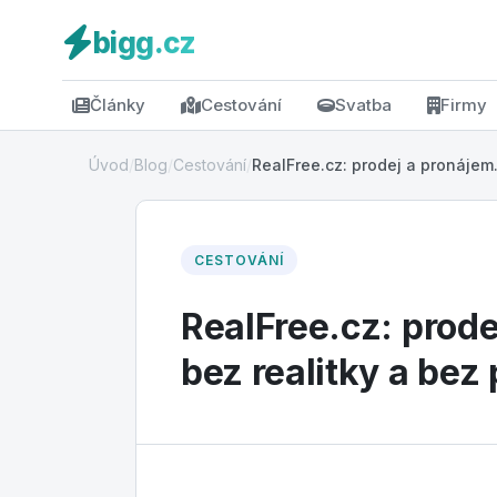
bigg.cz
Články
Cestování
Svatba
Firmy
Úvod
/
Blog
/
Cestování
/
RealFree.cz: prodej a pronájem.
CESTOVÁNÍ
RealFree.cz: prode
bez realitky a bez 