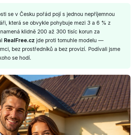
ti se v Česku pořád pojí s jednou nepříjemnou
eláři, která se obvykle pohybuje mezi 3 a 6 % z
 znamená klidně 200 až 300 tisíc korun za
ál
RealFree.cz
jde proti tomuhle modelu —
emci, bez prostředníků a bez provizí. Podívali jsme
 koho se hodí.