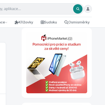
ace
Křížovky
Sudoku
Osmisměrky