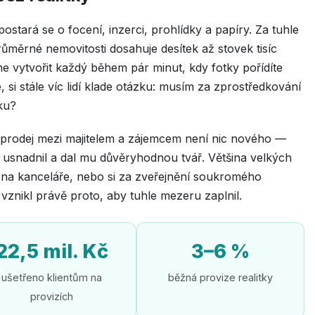
ostará se o focení, inzerci, prohlídky a papíry. Za tuhle
průměrné nemovitosti dosahuje desítek až stovek tisíc
ne vytvořit každý během pár minut, kdy fotky pořídíte
 si stále víc lidí klade otázku: musím za zprostředkování
ku?
ý prodej mezi majitelem a zájemcem není nic nového —
o usnadnil a dal mu důvěryhodnou tvář. Většina velkých
mo na kanceláře, nebo si za zveřejnění soukromého
 vznikl právě proto, aby tuhle mezeru zaplnil.
22,5 mil. Kč
3–6 %
ušetřeno klientům na
běžná provize realitky
provizích