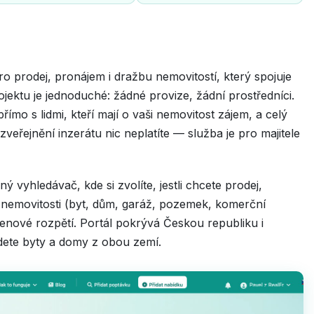
pro prodej, pronájem i dražbu nemovitostí, který spojuje
ojektu je jednoduché: žádné provize, žádní prostředníci.
přímo s lidmi, kteří mají o vaši nemovitost zájem, a celý
eřejnění inzerátu nic neplatíte — služba je pro majitele
ý vyhledávač, kde si zvolíte, jestli chcete prodej,
nemovitosti (byt, dům, garáž, pozemek, komerční
 cenové rozpětí. Portál pokrývá Českou republiku i
dete byty a domy z obou zemí.