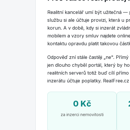
Realitní kancelář umí být užitečná — p
službu si ale účtuje provizi, která u 
korun. A v době, kdy si inzerát zvlád
mobilem a vzory smluv najdete online,
kontaktu opravdu platit takovou část
Odpověď zní stále častěji „ne". Přím
jen dlouho chyběl portál, který by h
realitních serverů totiž buď cílí pří
inzerátu účtuje poplatky. RealFree.cz
0 Kč
za inzerci nemovitosti