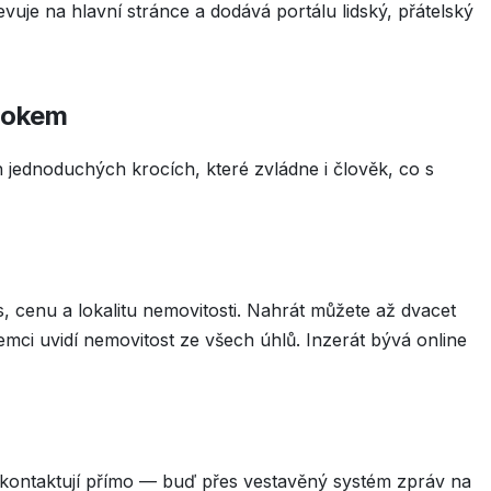
evuje na hlavní stránce a dodává portálu lidský, přátelský
krokem
ch jednoduchých krocích, které zvládne i člověk, co s
is, cenu a lokalitu nemovitosti. Nahrát můžete až dvacet
jemci uvidí nemovitost ze všech úhlů. Inzerát bývá online
s kontaktují přímo — buď přes vestavěný systém zpráv na