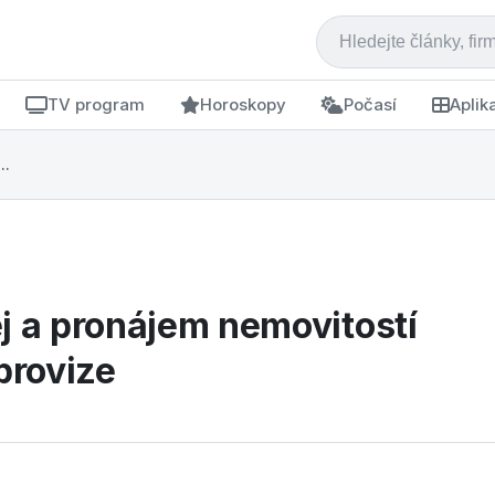
TV program
Horoskopy
Počasí
Aplik
..
j a pronájem nemovitostí
provize