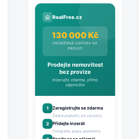
RealFree.cz
130 000 Kč
PRŮMĚRNÁ ÚSPORA NA
PROVIZI
Prodejte nemovitost
bez provize
Inzerujte zdarma, přímo
zájemcům
Zaregistrujte se zdarma
1
Žádné poplatky ani závazky
Přidejte inzerát
2
Fotografie, popis, parametry
Spojte se se zájemci