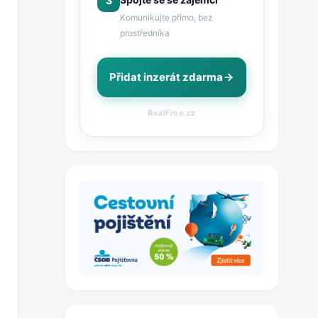
3
Komunikujte přímo, bez
prostředníka
Přidat inzerát zdarma
RealFree.cz