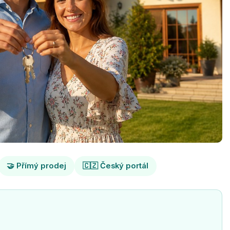
🤝 Přímý prodej
🇨🇿 Český portál