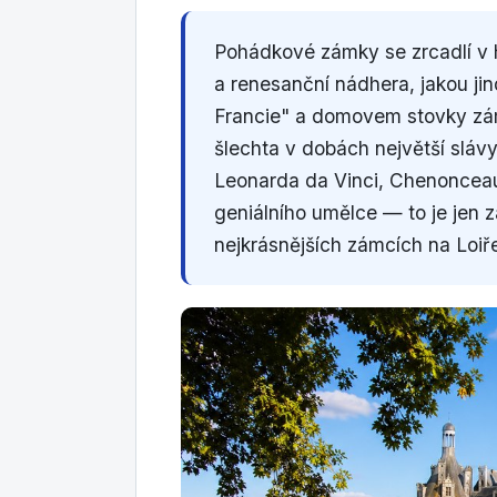
Pohádkové zámky se zrcadlí v h
a renesanční nádhera, jakou jin
Francie" a domovem stovky zámk
šlechta v dobách největší slá
Leonarda da Vinci, Chenonceau
geniálního umělce — to je jen
nejkrásnějších zámcích na Loiře