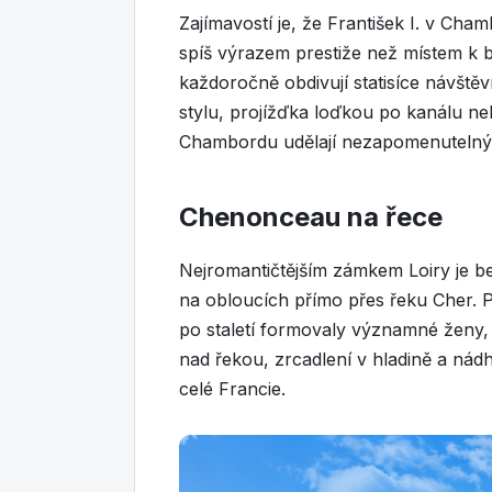
Zajímavostí je, že František I. v Cha
spíš výrazem prestiže než místem k b
každoročně obdivují statisíce návšt
stylu, projížďka loďkou po kanálu n
Chambordu udělají nezapomenutelný z
Chenonceau na řece
Nejromantičtějším zámkem Loiry je
na obloucích přímo přes řeku Cher.
po staletí formovaly významné ženy, m
nad řekou, zrcadlení v hladině a nádh
celé Francie.