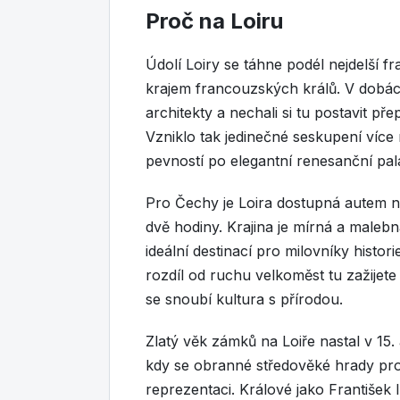
Proč na Loiru
Údolí Loiry se táhne podél nejdelší f
krajem francouzských králů. V dobách
architekty a nechali si tu postavit p
Vzniklo tak jedinečné seskupení více
pevností po elegantní renesanční pa
Pro Čechy je Loira dostupná autem n
dvě hodiny. Krajina je mírná a malebn
ideální destinací pro milovníky histor
rozdíl od ruchu velkoměst tu zažije
se snoubí kultura s přírodou.
Zlatý věk zámků na Loiře nastal v 15.
kdy se obranné středověké hrady pro
reprezentaci. Králové jako František I.