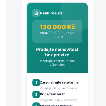
RealFree.cz
130 000 Kč
PRŮMĚRNÁ ÚSPORA NA
PROVIZI
Prodejte nemovitost
bez provize
Inzerujte zdarma, přímo
zájemcům
Zaregistrujte se zdarma
1
Žádné poplatky ani závazky
Přidejte inzerát
2
Fotografie, popis, parametry
Spojte se se zájemci