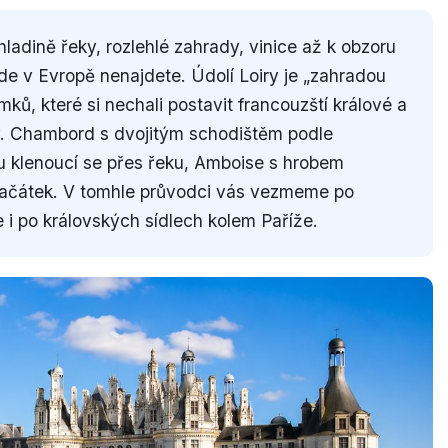
ladině řeky, rozlehlé zahrady, vinice až k obzoru
de v Evropě nenajdete. Údolí Loiry je „zahradou
ů, které si nechali postavit francouzští králové a
vy. Chambord s dvojitým schodištěm podle
 klenoucí se přes řeku, Amboise s hrobem
 začátek. V tomhle průvodci vás vezmeme po
 i po královských sídlech kolem Paříže.