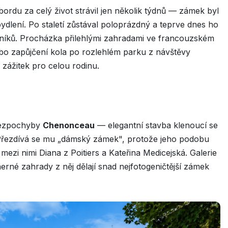
mbordu za celý život strávil jen několik týdnů — zámek byl
ydlení. Po staletí zůstával poloprázdný a teprve dnes ho
ěvníků. Procházka přilehlými zahradami ve francouzském
ebo zapůjčení kola po rozlehlém parku z návštěvy
ážitek pro celou rodinu.
 bezpochyby
Chenonceau
— elegantní stavba klenoucí se
 Přezdívá se mu „dámský zámek", protože jeho podobu
ezi nimi Diana z Poitiers a Kateřina Medicejská. Galerie
erné zahrady z něj dělají snad nejfotogeničtější zámek