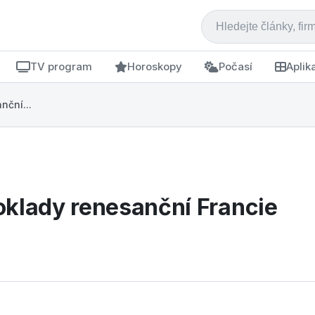
TV program
Horoskopy
Počasí
Aplik
nční...
oklady renesanční Francie