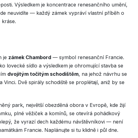
leposti. Výsledkem je koncentrace renesančního umění,
nde neuvidíte — každý zámek vypráví vlastní příběh o
 kráse.
h je
zámek Chambord
— symbol renesanční Francie.
jako lovecké sídlo a výsledkem je ohromující stavba se
ícím
dvojitým točitým schodištěm
, na jehož návrhu se
Vinci. Dvě spirály schodiště se proplétají, aniž by se
ný park, největší obezděná obora v Evropě, kde žijí
 zámku, plné věžiček a komínů, se otevírá pohádkový
kolepý, že vyrazí dech každému návštěvníkovi — není
památkám Francie. Naplánujte si tu klidně i půl dne.