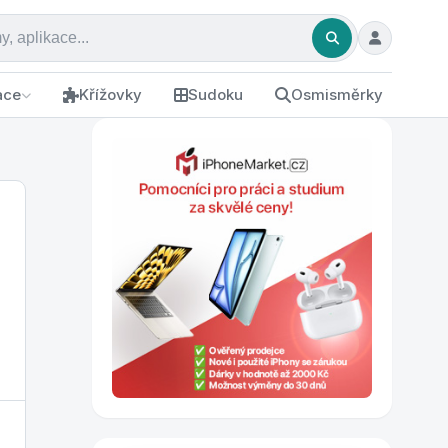
ace
Křížovky
Sudoku
Osmisměrky