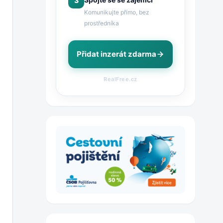
3
Komunikujte přímo, bez
prostředníka
Přidat inzerát zdarma
RealFree.cz