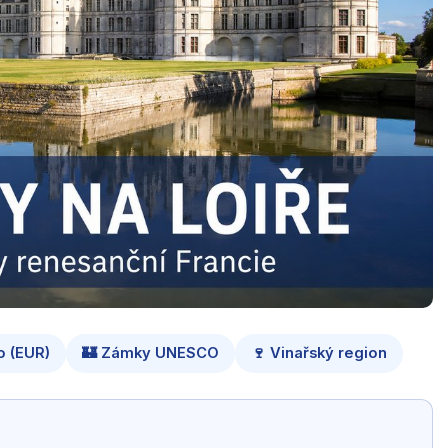
o (EUR)
🏰 Zámky UNESCO
🍷 Vinařský region