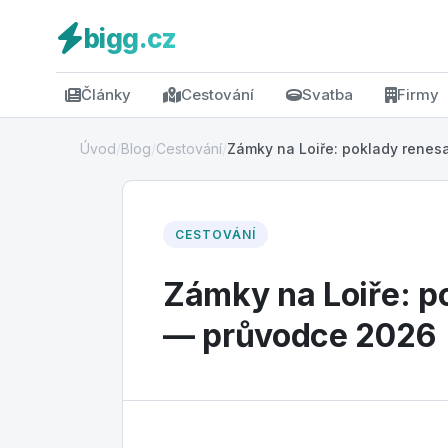
bigg.cz
Články
Cestování
Svatba
Firmy
Úvod
/
Blog
/
Cestování
/
Zámky na Loiře: poklady renesa
CESTOVÁNÍ
Zámky na Loiře: p
— průvodce 2026