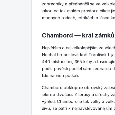
zahradníky a předháněli se ve velko
jakou na tak malém prostoru nikde ji
mocných rodech, intrikách a lásce ke
Chambord — král zámků
Největším a nejvelkolepějším ze všec
Nechal ho postavit král František I. 
440 místnostmi, 365 krby a fascinuj
podle pověsti podílel sám Leonardo da 
lidé na nich potkali.
Chambord obklopuje obrovský zalesně
jeleni a divočáci. Z terasy a střechy
výhled. Chambord je tak velký a vel
divu, že patří k nejnavštěvovanějším 