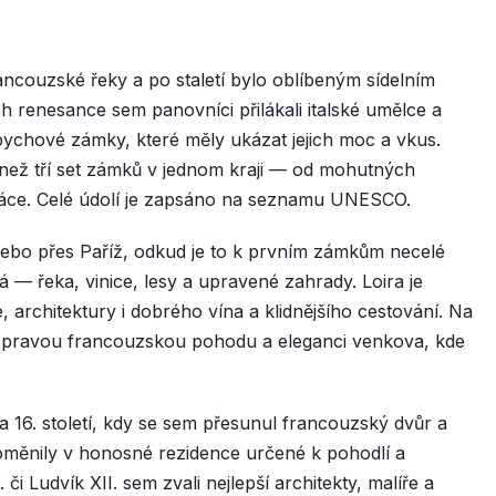
rancouzské řeky a po staletí bylo oblíbeným sídelním
 renesance sem panovníci přilákali italské umělce a
řepychové zámky, které měly ukázat jejich moc a vkus.
 než tří set zámků v jednom kraji — od mohutných
láce. Celé údolí je zapsáno na seznamu UNESCO.
ebo přes Paříž, odkud je to k prvním zámkům necelé
á — řeka, vinice, lesy a upravené zahrady. Loira je
ie, architektury i dobrého vína a klidnějšího cestování. Na
te pravou francouzskou pohodu a eleganci venkova, kde
 a 16. století, kdy se sem přesunul francouzský dvůr a
měnily v honosné rezidence určené k pohodlí a
 či Ludvík XII. sem zvali nejlepší architekty, malíře a