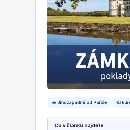
🚗 Jihozápadně od Paříže
💶 Eur
Co v článku najdete