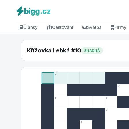
bigg.cz
Články
Cestování
Svatba
Firmy
Křížovka Lehká #10
SNADNÁ
1
2
3
5
6
7
8