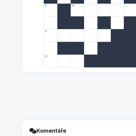
9
10
11
12
Komentáře