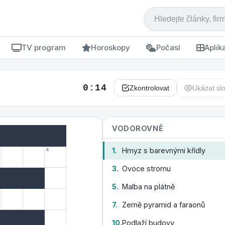
TV program
Horoskopy
Počasí
Aplik
0:15
Zkontrolovat
Ukázat sl
VODOROVNĚ
1.
Hmyz s barevnými křídly
4
3.
Ovoce stromu
5.
Malba na plátně
7.
Země pyramid a faraonů
10.
Podlaží budovy