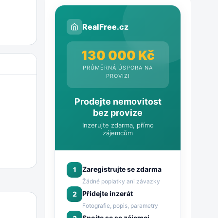
RealFree.cz
130 000 Kč
PRŮMĚRNÁ ÚSPORA NA
PROVIZI
Prodejte nemovitost
bez provize
Inzerujte zdarma, přímo
zájemcům
Zaregistrujte se zdarma
1
Žádné poplatky ani závazky
Přidejte inzerát
2
Fotografie, popis, parametry
Spojte se se zájemci