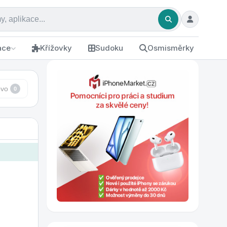
ace
Křížovky
Sudoku
Osmisměrky
ovo
0