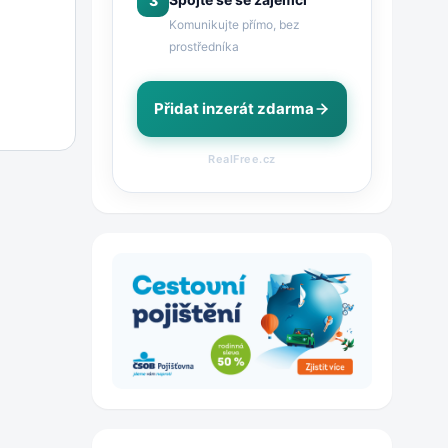
3
Komunikujte přímo, bez
prostředníka
Přidat inzerát zdarma
RealFree.cz