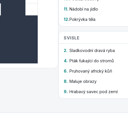
11.
Nádobí na jídlo
12.
Pokrývka těla
SVISLE
2.
Sladkovodní dravá ryba
4.
Pták ťukající do stromů
6.
Pruhovaný africký kůň
8.
Maluje obrazy
9.
Hrabavý savec pod zemí