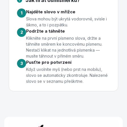
Jak hrát osmisměrku?
Najděte slovo v mřížce
1
Slova mohou být ukrytá vodorovně, svisle i
šikmo, a to i pozpátku.
Podržte a táhněte
2
Klikněte na první písmeno slova, držte a
táhněte směrem ke koncovému písmenu.
Nestačí klikat na jednotlivá písmenka —
musíte táhnout v přímém směru.
Pusťte pro potvrzení
3
Když uvolníte myš (nebo prst na mobilu),
slovo se automaticky zkontroluje. Nalezené
slovo se v seznamu přeškrtne.