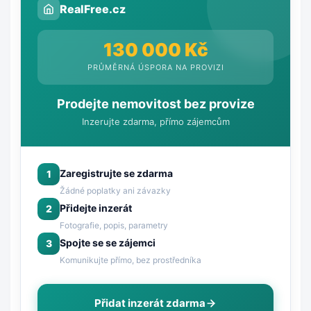
RealFree.cz
130 000 Kč
PRŮMĚRNÁ ÚSPORA NA PROVIZI
Prodejte nemovitost bez provize
Inzerujte zdarma, přímo zájemcům
Zaregistrujte se zdarma
1
Žádné poplatky ani závazky
Přidejte inzerát
2
Fotografie, popis, parametry
Spojte se se zájemci
3
Komunikujte přímo, bez prostředníka
Přidat inzerát zdarma