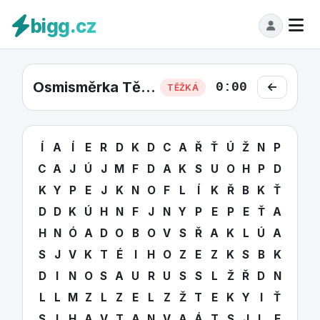
bigg.cz
Osmisměrka Těžká #6
0:00
TĚŽKÁ
Í
A
Í
E
R
D
K
D
C
A
Ř
Ť
Ú
Ž
N
P
C
A
J
Ú
J
M
F
D
A
K
S
U
O
H
P
D
K
Y
P
E
J
K
N
O
F
L
Í
K
Ř
B
K
Ť
D
D
K
Ú
H
N
F
J
N
Y
P
E
P
E
Ť
A
H
N
Ó
A
D
O
B
O
V
S
Ř
A
K
L
Ú
A
S
J
V
K
T
É
I
H
O
Z
E
Z
K
S
B
K
D
I
N
O
S
A
U
R
U
S
S
L
Ž
Ř
D
N
L
L
M
Z
L
Z
E
L
Z
Ž
T
E
K
Y
I
Ť
S
I
H
A
V
T
A
N
V
A
Á
T
S
J
L
F