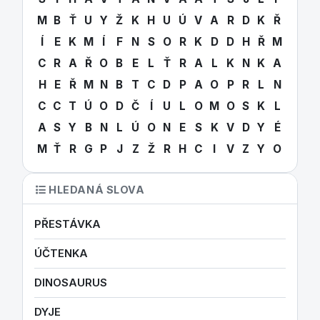
M
B
Ť
U
Y
Ž
K
H
U
Ú
V
A
R
D
K
Ř
Í
E
K
M
Í
F
N
S
O
R
K
D
D
H
Ř
M
C
R
A
Ř
O
B
E
L
Ť
R
A
L
K
N
K
A
H
E
Ř
M
N
B
T
C
D
P
A
O
P
R
L
N
C
C
T
Ú
O
D
Č
Í
U
L
O
M
O
S
K
L
A
S
Y
B
N
L
Ú
O
N
E
S
K
V
D
Y
É
M
Ť
R
G
P
J
Z
Ž
R
H
C
I
V
Z
Y
O
HLEDANÁ SLOVA
PŘESTÁVKA
ÚČTENKA
DINOSAURUS
DYJE