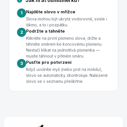
Jak hrát osmisměrku?
Najděte slovo v mřížce
1
Slova mohou být ukrytá vodorovně, svisle i
šikmo, a to i pozpátku.
Podržte a táhněte
2
Klikněte na první písmeno slova, držte a
táhněte směrem ke koncovému písmenu.
Nestačí klikat na jednotlivá písmenka —
musíte táhnout v přímém směru.
Pusťte pro potvrzení
3
Když uvolníte myš (nebo prst na mobilu),
slovo se automaticky zkontroluje. Nalezené
slovo se v seznamu přeškrtne.