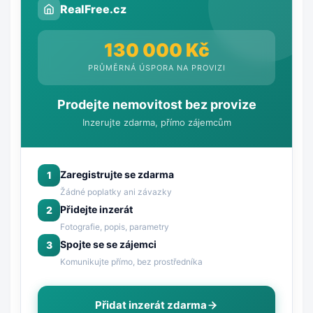
RealFree.cz
130 000 Kč
PRŮMĚRNÁ ÚSPORA NA PROVIZI
Prodejte nemovitost bez provize
Inzerujte zdarma, přímo zájemcům
Zaregistrujte se zdarma
1
Žádné poplatky ani závazky
Přidejte inzerát
2
Fotografie, popis, parametry
Spojte se se zájemci
3
Komunikujte přímo, bez prostředníka
Přidat inzerát zdarma