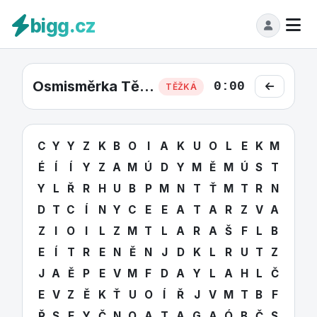
bigg.cz
Osmisměrka Těžká #18
0:00
TĚŽKÁ
C
Y
Y
Z
K
B
O
I
A
K
U
O
L
E
K
M
É
Í
Í
Y
Z
A
M
Ú
D
Y
M
Ě
M
Ú
S
T
Y
L
Ř
R
H
U
B
P
M
N
T
Ť
M
T
R
N
D
T
C
Í
N
Y
C
E
E
A
T
A
R
Z
V
A
Z
I
O
I
L
Z
M
T
L
A
R
A
Š
F
L
B
E
Í
T
R
E
N
Ě
N
J
D
K
L
R
U
T
Z
J
A
Ě
P
E
V
M
F
D
A
Y
L
A
H
L
Č
E
V
Z
Ě
K
Ť
U
O
Í
Ř
J
V
M
T
B
F
Ř
S
F
Y
Č
N
O
A
T
A
G
A
Ó
B
Č
S