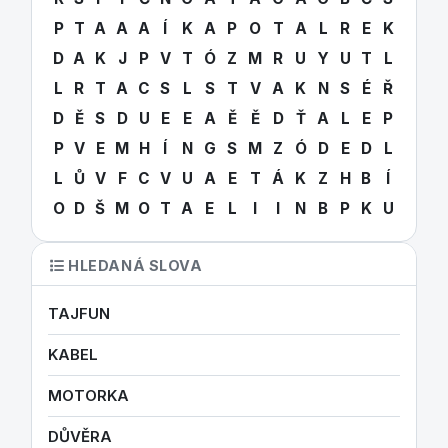
P
T
A
A
A
Í
K
A
P
O
T
A
L
R
E
K
D
A
K
J
P
V
T
Ó
Z
M
R
U
Y
U
T
L
L
R
T
A
C
S
L
S
T
V
A
K
N
S
É
Ř
D
Ě
S
D
U
E
E
A
Ě
Ě
D
Ť
A
L
E
P
P
V
E
M
H
Í
N
G
S
M
Z
Ó
D
E
D
L
L
Ů
V
F
C
V
U
A
E
T
Á
K
Z
H
B
Í
O
D
Š
M
O
T
A
E
L
I
I
N
B
P
K
U
HLEDANÁ SLOVA
TAJFUN
KABEL
MOTORKA
DŮVĚRA