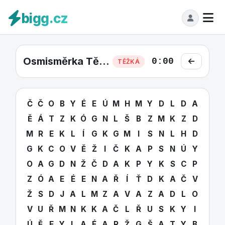
bigg.cz
Osmisměrka Těžká #19
0:00
TĚŽKÁ
Č
Č
O
B
Y
É
E
Ú
M
H
M
Y
D
L
D
A
Ě
Á
T
Z
K
Ó
G
N
L
Š
B
Z
M
K
Z
D
M
R
E
K
L
Í
G
K
G
M
I
S
N
L
H
D
G
K
C
O
V
Ě
Ž
I
Č
K
A
P
S
N
Ú
Y
O
A
G
D
N
Ž
Č
D
A
K
P
Y
K
S
C
P
Z
Ó
A
E
É
E
N
A
Ř
Í
Ť
D
K
A
Č
V
Ž
S
D
J
A
L
M
Z
A
V
A
Z
A
D
L
O
V
U
Ř
M
N
K
K
A
Č
L
Ř
U
S
K
Y
I
Ú
Ě
E
Y
L
A
É
A
R
Ž
G
Š
A
T
Y
B