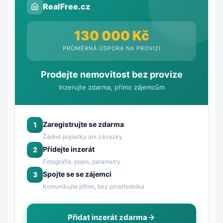
RealFree.cz
130 000 Kč
PRŮMĚRNÁ ÚSPORA NA PROVIZI
Prodejte nemovitost bez provize
Inzerujte zdarma, přímo zájemcům
Zaregistrujte se zdarma
1
Žádné poplatky ani závazky
Přidejte inzerát
2
Fotografie, popis, parametry
Spojte se se zájemci
3
Komunikujte přímo, bez prostředníka
Přidat inzerát zdarma