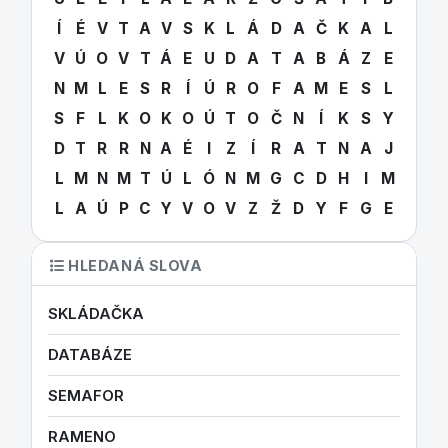
Í
É
V
T
A
V
S
K
L
Á
D
A
Č
K
A
L
V
Ú
O
V
T
Á
E
U
D
A
T
A
B
Á
Z
E
N
M
L
E
S
R
Í
Ú
R
O
F
A
M
E
S
L
S
F
L
K
O
K
O
Ú
T
O
Č
N
Í
K
S
Y
D
T
R
R
N
A
É
I
Z
Í
R
A
T
N
A
J
L
M
N
M
T
Ú
L
Ó
N
M
G
C
D
H
I
M
L
A
Ú
P
C
Y
V
O
V
Z
Ž
D
Y
F
G
E
HLEDANÁ SLOVA
SKLÁDAČKA
DATABÁZE
SEMAFOR
RAMENO