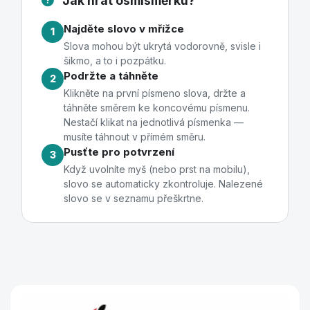
Jak hrát osmisměrku?
Najděte slovo v mřížce
1
Slova mohou být ukrytá vodorovně, svisle i
šikmo, a to i pozpátku.
Podržte a táhněte
2
Klikněte na první písmeno slova, držte a
táhněte směrem ke koncovému písmenu.
Nestačí klikat na jednotlivá písmenka —
musíte táhnout v přímém směru.
Pusťte pro potvrzení
3
Když uvolníte myš (nebo prst na mobilu),
slovo se automaticky zkontroluje. Nalezené
slovo se v seznamu přeškrtne.