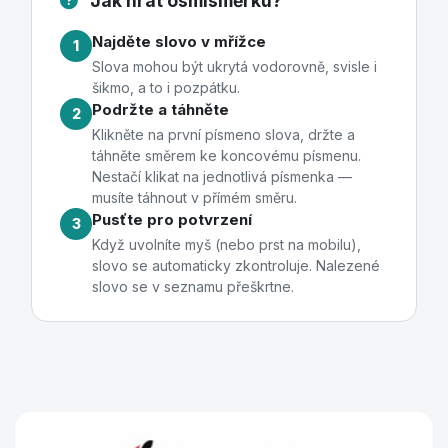
Jak hrát osmisměrku?
Najděte slovo v mřížce
1
Slova mohou být ukrytá vodorovně, svisle i
šikmo, a to i pozpátku.
Podržte a táhněte
2
Klikněte na první písmeno slova, držte a
táhněte směrem ke koncovému písmenu.
Nestačí klikat na jednotlivá písmenka —
musíte táhnout v přímém směru.
Pusťte pro potvrzení
3
Když uvolníte myš (nebo prst na mobilu),
slovo se automaticky zkontroluje. Nalezené
slovo se v seznamu přeškrtne.