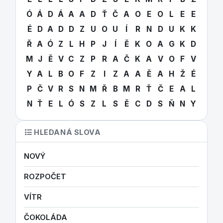
Ó
Á
D
Á
A
A
D
Ť
Č
A
O
E
O
L
E
E
É
D
A
D
D
Z
U
O
U
Í
R
N
D
U
K
K
Ř
A
Ó
Z
L
H
P
J
Í
Ě
K
O
A
G
K
D
M
J
Ě
V
C
Z
P
R
A
Č
K
A
V
O
F
V
Y
A
L
B
O
F
Z
I
Z
A
A
Ě
A
H
Ž
É
P
Č
V
R
S
N
M
Ř
B
M
R
Ť
Č
E
A
L
N
Ť
E
L
Ó
S
Z
L
S
Ě
C
D
S
Ň
N
Y
HLEDANÁ SLOVA
NOVÝ
ROZPOČET
VÍTR
ČOKOLÁDA