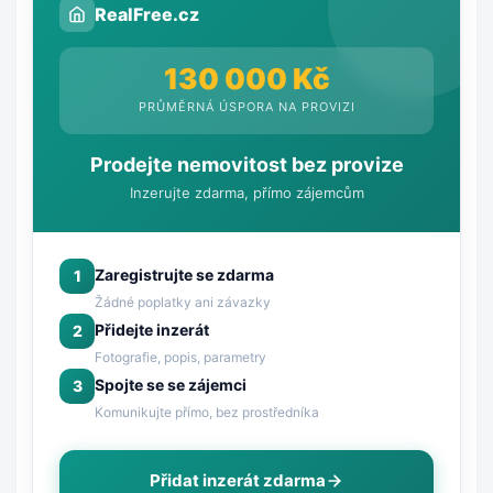
RealFree.cz
130 000 Kč
PRŮMĚRNÁ ÚSPORA NA PROVIZI
Prodejte nemovitost bez provize
Inzerujte zdarma, přímo zájemcům
Zaregistrujte se zdarma
1
Žádné poplatky ani závazky
Přidejte inzerát
2
Fotografie, popis, parametry
Spojte se se zájemci
3
Komunikujte přímo, bez prostředníka
Přidat inzerát zdarma