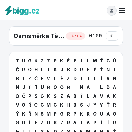
bigg.cz
Osmisměrka Těžká #37
0:00
TĚŽKÁ
T
U
G
K
Z
Z
P
K
É
F
I
L
M
Ť
C
Ú
Č
R
O
H
L
Í
K
J
S
D
R
É
Ě
Ť
N
T
B
I
Z
Č
F
V
L
Ě
Z
D
Í
T
L
Ť
V
N
N
J
Ť
T
U
Ř
O
O
Ř
Í
N
A
Í
L
D
A
O
Č
P
S
G
K
S
Z
A
B
Ť
L
A
V
A
K
V
O
Ř
O
G
M
G
K
H
B
S
J
Y
Y
Ť
R
Ý
K
Ř
N
S
M
P
G
R
P
K
R
Ó
U
A
O
G
O
Í
E
Z
O
S
Z
R
A
T
A
P
Í
Í
U
É
L
L
L
S
F
D
Z
S
E
K
M
R
P
B
Ž