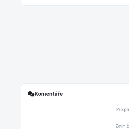
Komentáře
Pro př
Zatím 