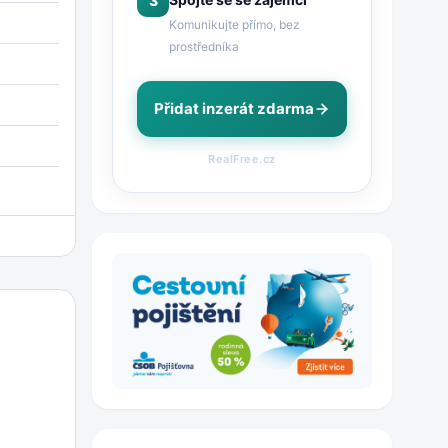
3
Komunikujte přímo, bez
prostředníka
Přidat inzerát zdarma
RealFree.cz