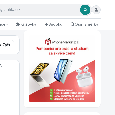
ace
Křížovky
Sudoku
Osmisměrky
Zpět
A