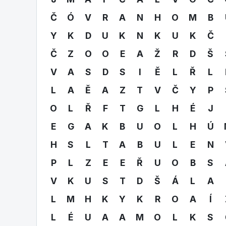
Č
Ó
V
R
A
N
H
O
M
B
Y
K
D
U
K
N
K
U
K
Č
Č
Z
O
O
E
A
Ž
R
D
Š
V
A
S
D
S
I
Ě
L
Ř
L
L
A
Ě
A
Z
T
V
Č
Y
P
O
L
Ř
F
T
G
L
H
É
J
E
G
A
K
B
U
O
L
H
Ú
H
S
L
T
A
B
U
L
E
N
P
L
Z
E
E
Ř
U
O
B
S
V
K
U
S
T
D
Š
Á
L
A
L
M
H
K
Y
K
R
O
A
Í
L
É
U
A
A
M
O
L
K
S