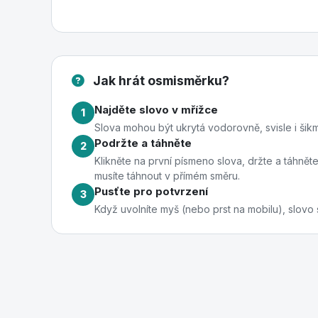
Jak hrát osmisměrku?
Najděte slovo v mřížce
1
Slova mohou být ukrytá vodorovně, svisle i šikm
Podržte a táhněte
2
Klikněte na první písmeno slova, držte a táhně
musíte táhnout v přímém směru.
Pusťte pro potvrzení
3
Když uvolníte myš (nebo prst na mobilu), slovo