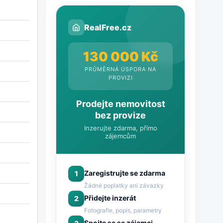
RealFree.cz
130 000 Kč
PRŮMĚRNÁ ÚSPORA NA
PROVIZI
Prodejte nemovitost
bez provize
Inzerujte zdarma, přímo
zájemcům
Zaregistrujte se zdarma
1
Žádné poplatky ani závazky
Přidejte inzerát
2
Fotografie, popis, parametry
Spojte se se zájemci