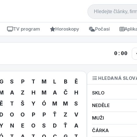
TV program
Horoskopy
Počasí
Aplik
0:00
HLEDANÁ SLOV
G
S
P
T
M
L
B
Ě
M
A
Z
H
M
A
Č
H
SKLO
Ě
T
Š
Y
Ó
M
M
S
NEDĚLE
D
O
O
P
P
Ť
Z
V
MUŽI
Y
N
E
O
S
D
Ť
A
ČÁRKA
Ó
T
A
T
O
C
G
T