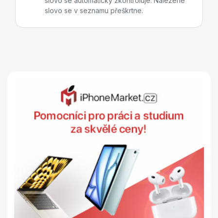
slovo se automaticky zkontroluje. Nalezené
slovo se v seznamu přeškrtne.