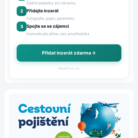
Žádné poplatky ani závazky
Přidejte inzerát
2
Fotografie, popis, parametry
Spojte se se zájemci
3
Komunikujte přímo, bez prostředníka
Přidat inzerát zdarma
RealFree.cz