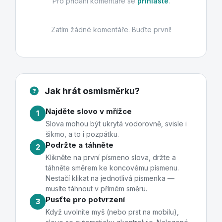
Pro přidání komentáře se
přihlaste
.
Zatím žádné komentáře. Buďte první!
Jak hrát osmisměrku?
Najděte slovo v mřížce
1
Slova mohou být ukrytá vodorovně, svisle i
šikmo, a to i pozpátku.
Podržte a táhněte
2
Klikněte na první písmeno slova, držte a
táhněte směrem ke koncovému písmenu.
Nestačí klikat na jednotlivá písmenka —
musíte táhnout v přímém směru.
Pusťte pro potvrzení
3
Když uvolníte myš (nebo prst na mobilu),