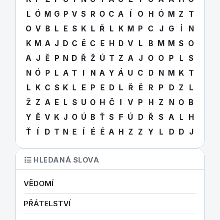
L
Ó
M
G
P
V
S
R
O
C
A
Í
O
H
Ó
M
Z
T
O
V
B
L
E
S
K
L
Ř
L
K
M
P
C
J
G
Í
N
K
M
A
J
D
C
Ě
C
E
H
D
V
L
B
M
M
S
O
A
J
Ě
P
N
D
Ř
Ž
Ú
T
Z
A
J
O
O
P
L
S
N
Ó
P
L
A
T
I
N
A
Y
Á
U
C
D
N
M
K
T
L
K
C
S
K
L
E
P
E
D
L
Ř
Ě
R
P
D
Z
L
Ž
Z
A
E
L
S
U
O
H
Č
I
V
P
H
Z
N
O
B
Y
Ě
V
K
J
O
Ú
B
Ť
S
F
Ú
D
Ř
S
A
L
H
Ť
Í
D
T
N
E
Í
É
É
A
H
Z
Z
Y
L
D
D
J
HLEDANÁ SLOVA
VĚDOMÍ
PŘÁTELSTVÍ