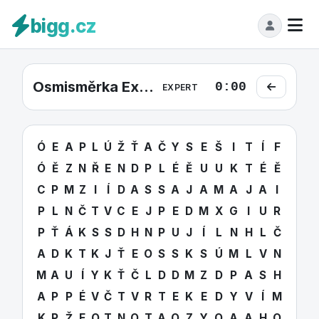
bigg.cz
Osmisměrka Expert #5
0:00
EXPERT
Ó
E
A
P
L
Ú
Ž
Ť
A
Č
Y
S
E
Š
I
T
Í
F
Ó
Ě
Z
N
Ř
E
N
D
P
L
É
Ě
U
U
K
T
É
Ě
C
P
M
Z
I
Í
D
A
S
S
A
J
A
M
A
J
A
I
P
L
N
Č
T
V
C
E
J
P
E
D
M
X
G
I
U
R
P
Ť
Á
K
S
S
D
H
N
P
U
J
Í
L
N
H
L
Č
A
D
K
T
K
J
Ť
E
O
S
S
K
S
Ú
M
L
V
N
M
A
U
Í
Y
K
Ť
Č
L
D
D
M
Z
D
P
A
S
H
A
P
P
É
V
Č
T
V
R
T
E
K
E
D
Y
V
Í
M
K
P
Ž
F
O
T
N
O
T
A
O
Z
Y
O
A
A
H
O