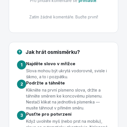
Pro přidání komentáře se
přihlaste
.
Zatím žádné komentáře. Buďte první!
Jak hrát osmisměrku?
Najděte slovo v mřížce
1
Slova mohou být ukrytá vodorovně, svisle i
šikmo, a to i pozpátku.
Podržte a táhněte
2
Klikněte na první písmeno slova, držte a
táhněte směrem ke koncovému písmenu.
Nestačí klikat na jednotlivá písmenka —
musíte táhnout v přímém směru.
Pusťte pro potvrzení
3
Když uvolníte myš (nebo prst na mobilu),