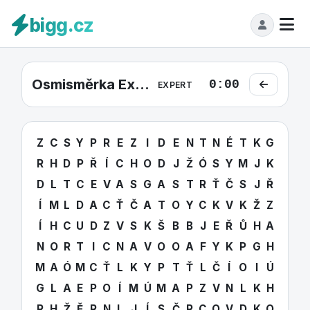
bigg.cz
Osmisměrka Expert #17
0:00
EXPERT
Z
C
S
Y
P
R
E
Z
I
D
E
N
T
N
É
T
K
G
R
H
D
P
Ř
Í
C
H
O
D
J
Ž
Ó
S
Y
M
J
K
D
L
T
C
E
V
A
S
G
A
S
T
R
Ť
Č
S
J
Ř
Í
M
L
D
A
C
Ť
Č
A
T
O
Y
C
K
V
K
Ž
Z
Í
H
C
U
D
Z
V
S
K
Š
B
B
J
E
Ř
Ů
H
A
N
O
R
T
I
C
N
A
V
O
O
A
F
Y
K
P
G
H
M
A
Ó
M
C
Ť
L
K
Y
P
T
Ť
L
Č
Í
O
I
Ú
G
L
A
E
P
O
Í
M
Ú
M
A
P
Z
V
N
L
K
H
R
H
Ž
Ě
R
N
L
J
Í
S
Č
R
C
O
V
D
K
O