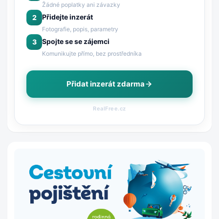
Žádné poplatky ani závazky
Přidejte inzerát
2
Fotografie, popis, parametry
Spojte se se zájemci
3
Komunikujte přímo, bez prostředníka
Přidat inzerát zdarma
RealFree.cz