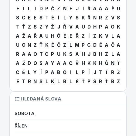
E
I
L
I
D
P
Č
Z
N
E
J
Í
Ř
A
Á
A
Ě
U
S
C
E
E
S
T
É
Í
L
Y
S
K
Ř
N
R
Z
V
S
T
Ť
Z
S
Z
Y
Ž
J
Ř
V
A
U
D
H
P
A
O
K
A
Ž
A
Ř
A
U
H
Ó
É
E
Ř
Z
Í
Z
K
V
L
A
U
O
N
Z
Ť
K
É
Č
Z
L
M
P
C
D
Ě
A
Č
A
R
A
A
O
T
C
P
U
K
S
A
H
J
B
H
Z
L
A
A
Ž
D
O
S
A
Y
A
A
C
Ř
H
K
K
H
Ů
N
Ť
C
Ě
L
Y
Í
P
A
B
Ó
I
L
P
Í
J
T
Ť
R
Ž
E
T
R
N
S
L
K
L
B
L
Ě
Ť
P
S
R
Ť
B
Z
HLEDANÁ SLOVA
SOBOTA
ŘÍJEN