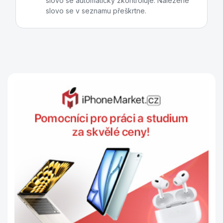
slovo se automaticky zkontroluje. Nalezené
slovo se v seznamu přeškrtne.