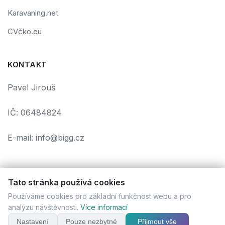
Karavaning.net
CVčko.eu
KONTAKT
Pavel Jirouš
IČ: 06484824
E-mail: info@bigg.cz
Tato stránka používá cookies
Používáme cookies pro základní funkčnost webu a pro
Podmínky použití
Ochrana osobních údajů
Cookies
analýzu návštěvnosti.
Více informací
© 2026 bigg.cz. Všechna práva vyhrazena. | Vytvořil
Pavel
Jirouš
Nastavení
Pouze nezbytné
Přijmout vše