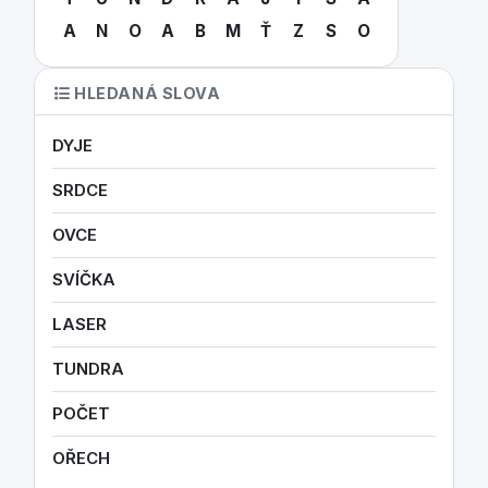
A
N
O
A
B
M
Ť
Z
S
O
HLEDANÁ SLOVA
DYJE
SRDCE
OVCE
SVÍČKA
LASER
TUNDRA
POČET
OŘECH