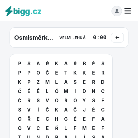
bigg.cz
Osmisměrka Velmi lehká #3
0:00
VELMI LEHKÁ
P
S
A
Ř
K
A
Ř
B
Ě
S
P
P
O
Č
E
T
K
K
E
R
K
P
Z
M
L
A
S
E
R
D
Č
É
É
L
Ó
M
I
D
N
C
Č
R
S
V
O
Ř
Ó
Y
S
E
S
V
Í
Č
K
A
Č
J
É
C
O
Ř
E
C
H
G
É
E
F
A
O
V
C
E
Ř
L
F
M
E
F
T
U
N
D
R
A
J
Í
S
A