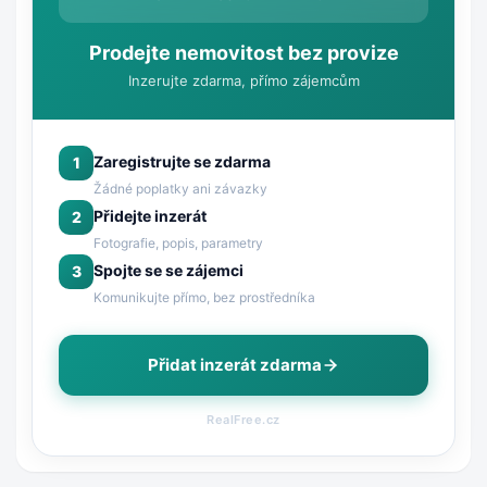
Prodejte nemovitost bez provize
Inzerujte zdarma, přímo zájemcům
Zaregistrujte se zdarma
1
Žádné poplatky ani závazky
Přidejte inzerát
2
Fotografie, popis, parametry
Spojte se se zájemci
3
Komunikujte přímo, bez prostředníka
Přidat inzerát zdarma
RealFree.cz