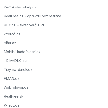
PražskéMuzikály.cz
RealFree.cz - opravdu bez realitky
RDY.cz – zkracovač URL
Zveráč.cz
eBar.cz
Mobilní-kadeřnictví.cz
i-DIVADLO.eu
Tipy-na-dárek.cz
FMAN.cz
Web-clever.cz
RealFree.sk
Kvízov.cz