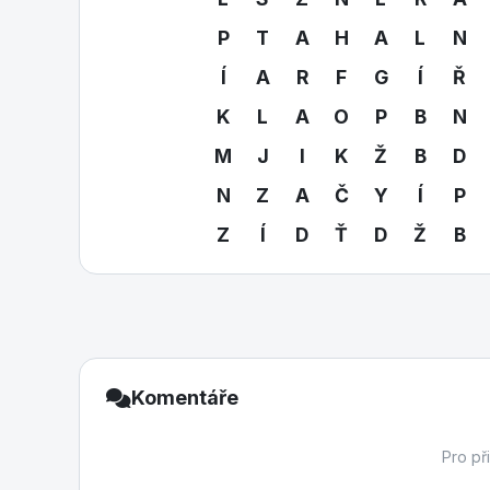
P
T
A
H
A
L
N
Í
A
R
F
G
Í
Ř
K
L
A
O
P
B
N
M
J
I
K
Ž
B
D
N
Z
A
Č
Y
Í
P
Z
Í
D
Ť
D
Ž
B
Komentáře
Pro př