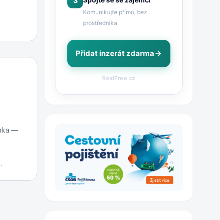
3
Komunikujte přímo, bez
prostředníka
Přidat inzerát zdarma
RealFree.cz
enka —
.