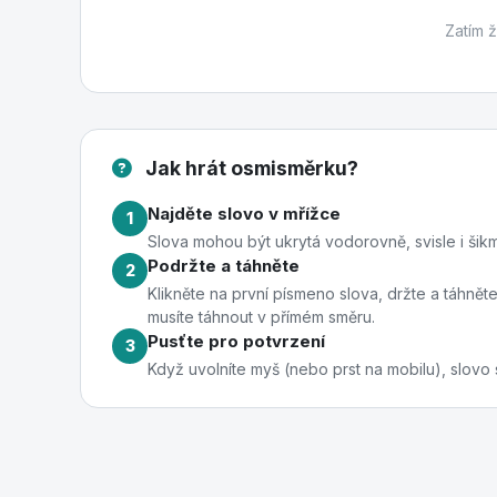
Zatím 
Jak hrát osmisměrku?
Najděte slovo v mřížce
1
Slova mohou být ukrytá vodorovně, svisle i šikm
Podržte a táhněte
2
Klikněte na první písmeno slova, držte a táhně
musíte táhnout v přímém směru.
Pusťte pro potvrzení
3
Když uvolníte myš (nebo prst na mobilu), slovo