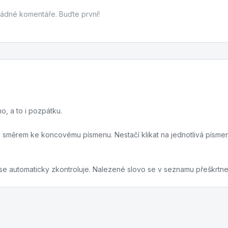
žádné komentáře. Buďte první!
o, a to i pozpátku.
te směrem ke koncovému písmenu. Nestačí klikat na jednotlivá písm
 se automaticky zkontroluje. Nalezené slovo se v seznamu přeškrtne