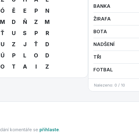
BANKA
Ó
Ě
E
P
N
ŽIRAFA
M
D
Ň
Z
M
BOTA
Ť
U
S
P
R
U
Z
J
Ť
D
NADŠENÍ
Ú
P
L
O
D
TŘI
O
T
A
I
Z
FOTBAL
Nalezeno: 0 / 10
idání komentáře se
přihlaste
.