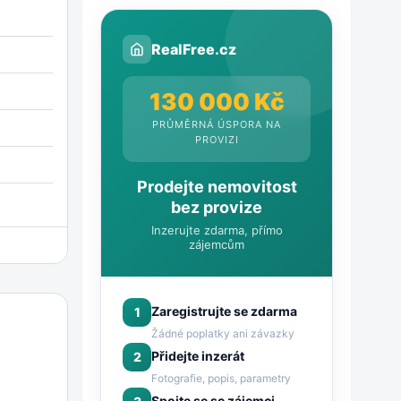
RealFree.cz
130 000 Kč
PRŮMĚRNÁ ÚSPORA NA
PROVIZI
Prodejte nemovitost
bez provize
Inzerujte zdarma, přímo
zájemcům
Zaregistrujte se zdarma
1
Žádné poplatky ani závazky
Přidejte inzerát
2
Fotografie, popis, parametry
Spojte se se zájemci