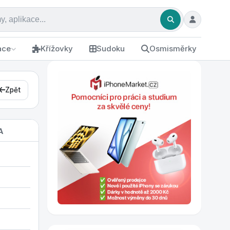
ace
Křížovky
Sudoku
Osmisměrky
Zpět
A