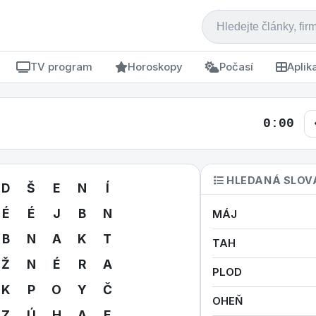
TV program
Horoskopy
Počasí
Aplik
0:00
HLEDANÁ SLOV
D
Š
E
N
Í
É
É
J
B
N
MÁJ
B
N
A
K
T
TAH
Ž
N
É
R
A
PLOD
K
P
O
Y
Č
OHEŇ
Z
Ú
H
A
E