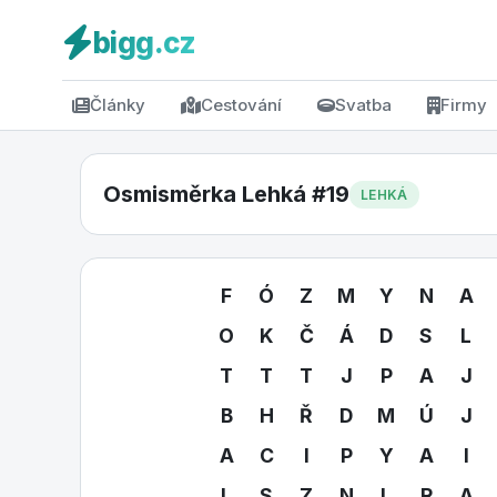
bigg.cz
Články
Cestování
Svatba
Firmy
Osmisměrka Lehká #19
LEHKÁ
F
Ó
Z
M
Y
N
A
O
K
Č
Á
D
S
L
T
T
T
J
P
A
J
B
H
Ř
D
M
Ú
J
A
C
I
P
Y
A
I
L
S
Z
N
L
R
A