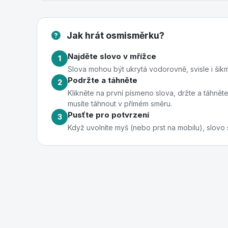
Jak hrát osmisměrku?
Najděte slovo v mřížce
1
Slova mohou být ukrytá vodorovně, svisle i šikm
Podržte a táhněte
2
Klikněte na první písmeno slova, držte a táhně
musíte táhnout v přímém směru.
Pusťte pro potvrzení
3
Když uvolníte myš (nebo prst na mobilu), slovo