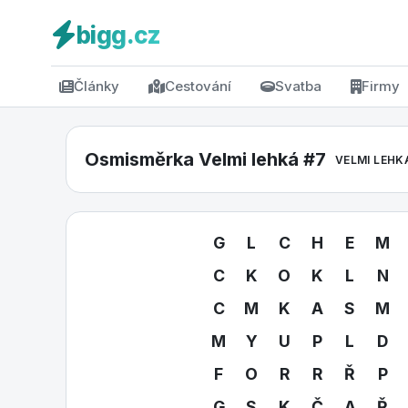
bigg.cz
Články
Cestování
Svatba
Firmy
Osmisměrka Velmi lehká #7
VELMI LEHK
G
L
C
H
E
M
C
K
O
K
L
N
C
M
K
A
S
M
M
Y
U
P
L
D
F
O
R
R
Ř
P
G
S
K
Č
A
Ř