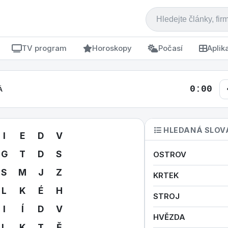
TV program
Horoskopy
Počasí
Aplik
0:00
Á
HLEDANÁ SLOV
I
E
D
V
G
T
D
S
OSTROV
S
M
J
Z
KRTEK
L
K
É
H
STROJ
I
Í
D
V
HVĚZDA
L
K
T
Ě