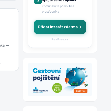
3
Komunikujte přímo, bez
prostředníka
Přidat inzerát zdarma
RealFree.cz
enka —
.