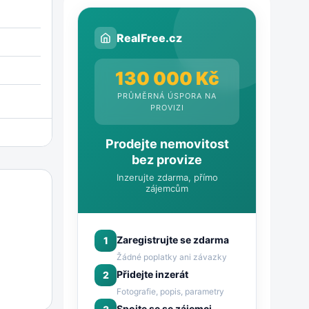
RealFree.cz
130 000 Kč
PRŮMĚRNÁ ÚSPORA NA
PROVIZI
Prodejte nemovitost
bez provize
Inzerujte zdarma, přímo
zájemcům
Zaregistrujte se zdarma
1
Žádné poplatky ani závazky
Přidejte inzerát
2
Fotografie, popis, parametry
Spojte se se zájemci