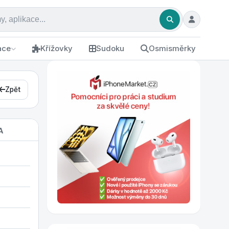
ace
Křížovky
Sudoku
Osmisměrky
Zpět
A