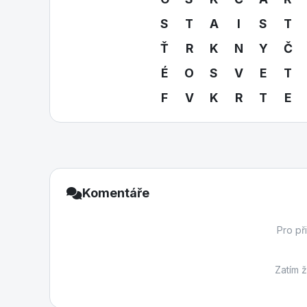
S
T
A
I
S
T
Ť
R
K
N
Y
Č
É
O
S
V
E
T
F
V
K
R
T
E
Komentáře
Pro př
Zatím 