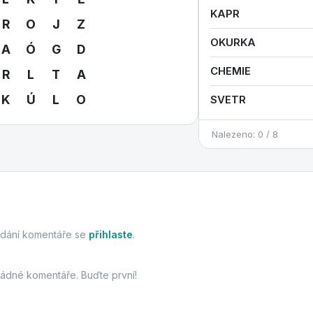
KAPR
R
O
J
Z
OKURKA
A
Ó
G
D
CHEMIE
R
L
T
A
K
Ú
L
O
SVETR
Nalezeno: 0 / 8
idání komentáře se
přihlaste
.
žádné komentáře. Buďte první!