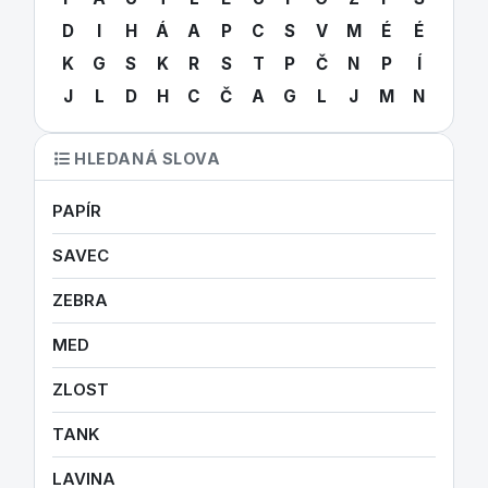
D
I
H
Á
A
P
C
S
V
M
É
É
K
G
S
K
R
S
T
P
Č
N
P
Í
J
L
D
H
C
Č
A
G
L
J
M
N
HLEDANÁ SLOVA
PAPÍR
SAVEC
ZEBRA
MED
ZLOST
TANK
LAVINA