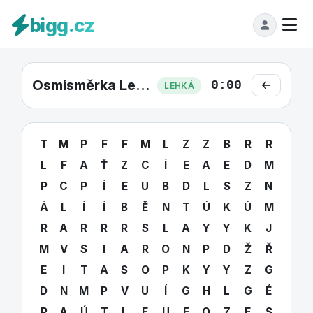
bigg.cz
Osmisměrka Lehká #35
0:00
LEHKÁ
T
M
P
F
F
M
L
Z
Z
B
R
R
L
F
A
Ť
Z
C
Í
E
A
E
D
M
P
C
P
Í
E
U
B
D
L
S
Z
N
Á
L
Í
Í
B
Ě
N
T
Ú
K
Ú
M
R
A
R
R
R
S
L
A
Y
Y
K
J
M
V
S
I
A
R
O
N
P
D
Ž
Ř
E
I
T
A
S
O
P
K
Y
Y
Z
G
D
N
M
P
V
U
Í
G
H
L
G
É
P
A
Ú
T
L
E
U
F
O
Z
F
S