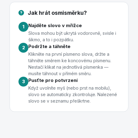
Jak hrát osmisměrku?
Najděte slovo v mřížce
1
Slova mohou být ukrytá vodorovně, svisle i
šikmo, a to i pozpátku.
Podržte a táhněte
2
Klikněte na první písmeno slova, držte a
táhněte směrem ke koncovému písmenu.
Nestačí klikat na jednotlivá písmenka —
musíte táhnout v přímém směru.
Pusťte pro potvrzení
3
Když uvolníte myš (nebo prst na mobilu),
slovo se automaticky zkontroluje. Nalezené
slovo se v seznamu přeškrtne.