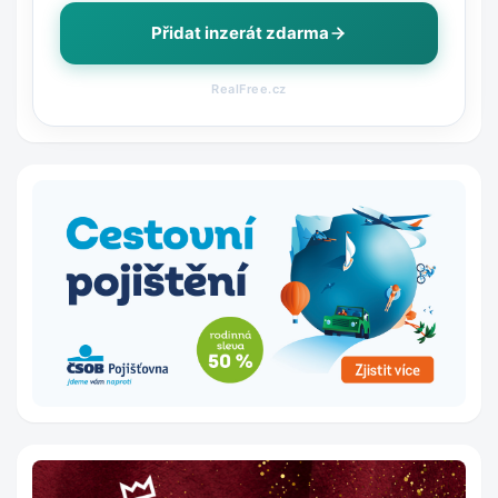
Přidat inzerát zdarma
RealFree.cz