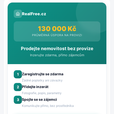
RealFree.cz
130 000 Kč
PRŮMĚRNÁ ÚSPORA NA PROVIZI
Prodejte nemovitost bez provize
Inzerujte zdarma, přímo zájemcům
Zaregistrujte se zdarma
1
Žádné poplatky ani závazky
Přidejte inzerát
2
Fotografie, popis, parametry
Spojte se se zájemci
3
Komunikujte přímo, bez prostředníka