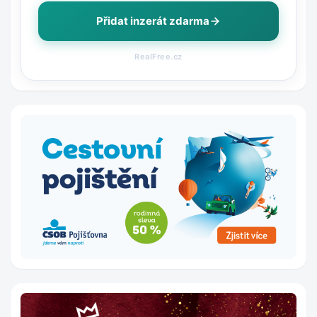
Přidat inzerát zdarma
RealFree.cz