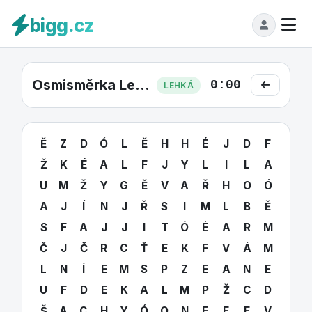
bigg.cz
Osmisměrka Lehká #39
0:00
LEHKÁ
Ě
Z
D
Ó
L
Ě
H
H
É
J
D
F
Ž
K
É
A
L
F
J
Y
L
I
L
A
U
M
Ž
Y
G
Ě
V
A
Ř
H
O
Ó
A
J
Í
N
J
Ř
S
I
M
L
B
Ě
S
F
A
J
J
I
T
Ó
É
A
R
M
Č
J
Č
R
C
Ť
E
K
F
V
Á
M
L
N
Í
E
M
S
P
Z
E
A
N
E
U
F
D
E
K
A
L
M
P
Ž
C
D
Š
A
C
H
Y
Ó
O
N
F
E
E
V