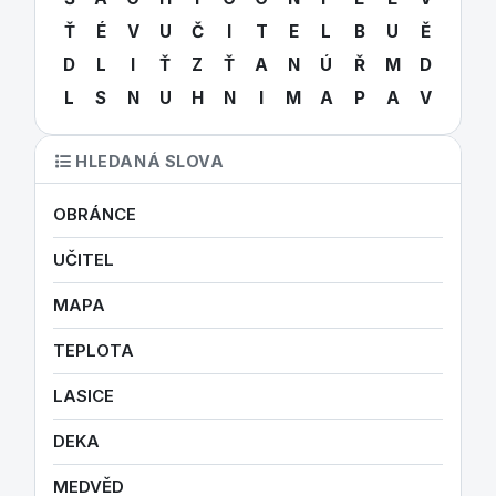
Ť
É
V
U
Č
I
T
E
L
B
U
Ě
D
L
I
Ť
Z
Ť
A
N
Ú
Ř
M
D
L
S
N
U
H
N
I
M
A
P
A
V
HLEDANÁ SLOVA
OBRÁNCE
UČITEL
MAPA
TEPLOTA
LASICE
DEKA
MEDVĚD