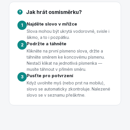
Jak hrát osmisměrku?
Najděte slovo v mřížce
1
Slova mohou být ukrytá vodorovně, svisle i
šikmo, a to i pozpátku.
Podržte a táhněte
2
Klikněte na první písmeno slova, držte a
táhněte směrem ke koncovému písmenu.
Nestačí klikat na jednotlivá písmenka —
musíte táhnout v přímém směru.
Pusťte pro potvrzení
3
Když uvolníte myš (nebo prst na mobilu),
slovo se automaticky zkontroluje. Nalezené
slovo se v seznamu přeškrtne.