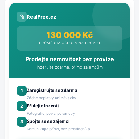
RealFree.cz
130 000 Kč
PRŮMĚRNÁ ÚSPORA NA PROVIZI
Prodejte nemovitost bez provize
Inzerujte zdarma, přímo zájemcům
Zaregistrujte se zdarma
1
Žádné poplatky ani závazky
Přidejte inzerát
2
Fotografie, popis, parametry
Spojte se se zájemci
3
Komunikujte přímo, bez prostředníka