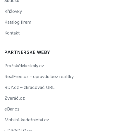
Sudoku
Křížovky
Katalog firem
Kontakt
PARTNERSKÉ WEBY
PražskéMuzikály.cz
RealFree.cz - opravdu bez realitky
RDY.cz – zkracovač URL
Zveráč.cz
eBar.cz
Mobilní-kadeřnictví.cz
i-DIVADLO.eu