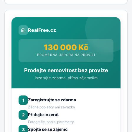
RealFree.cz
130 000 Kč
PRŮMĚRNÁ ÚSPORA NA PROVIZI
Prodejte nemovitost bez provize
Inzerujte zdarma, přímo zájemcům
Zaregistrujte se zdarma
1
Žádné poplatky ani závazky
Přidejte inzerát
2
Fotografie, popis, parametry
Spojte se se zájemci
3