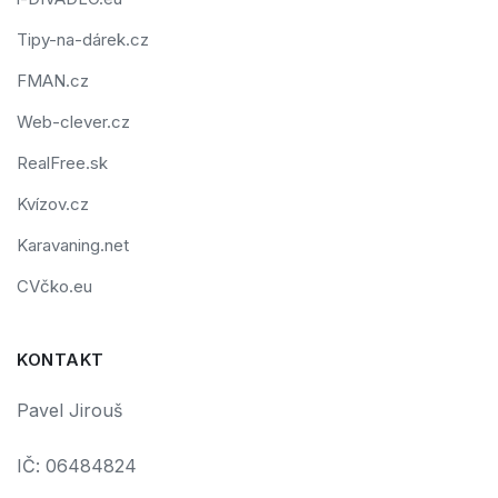
Tipy-na-dárek.cz
FMAN.cz
Web-clever.cz
RealFree.sk
Kvízov.cz
Karavaning.net
CVčko.eu
KONTAKT
Pavel Jirouš
IČ: 06484824