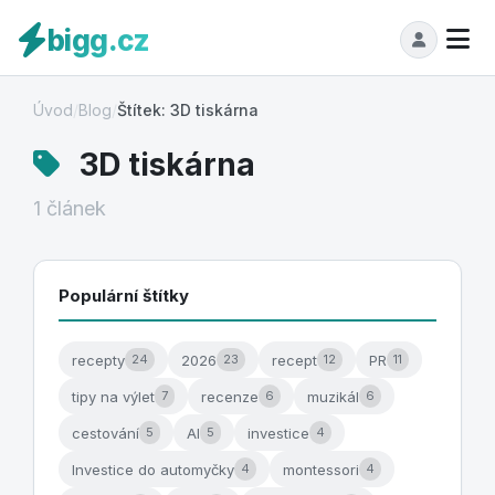
bigg.cz
Úvod
/
Blog
/
Štítek: 3D tiskárna
3D tiskárna
1 článek
Populární štítky
recepty
2026
recept
PR
24
23
12
11
tipy na výlet
recenze
muzikál
7
6
6
cestování
AI
investice
5
5
4
Investice do automyčky
montessori
4
4