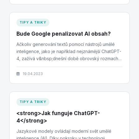
TIPY A TRIKY
Bude Google penalizovat AI obsah?
Ačkoliv generování textů pomocí nástrojů umělé
inteligence, jako je například nejznámější ChatGPT-
4, zažívá v&nbsp;dnešní době obrovský rozmach,
a to...
19.04.2023
TIPY A TRIKY
<strong>Jak funguje ChatGPT-
4</strong>
Jazykové modely ovládají moderní svět umělé
inteligence (AI). Díky pokroku v technologii