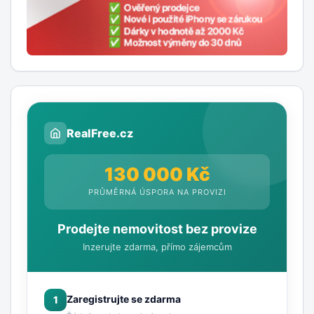
RealFree.cz
130 000 Kč
PRŮMĚRNÁ ÚSPORA NA PROVIZI
Prodejte nemovitost bez provize
Inzerujte zdarma, přímo zájemcům
Zaregistrujte se zdarma
1