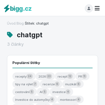
bigg.cz
Úvod
/
Blog
/
Štítek: chatgpt
chatgpt
3 články
Populární štítky
recepty
2026
recept
PR
24
23
12
11
tipy na výlet
recenze
muzikál
7
6
6
cestování
AI
investice
5
5
4
Investice do automyčky
montessori
4
4