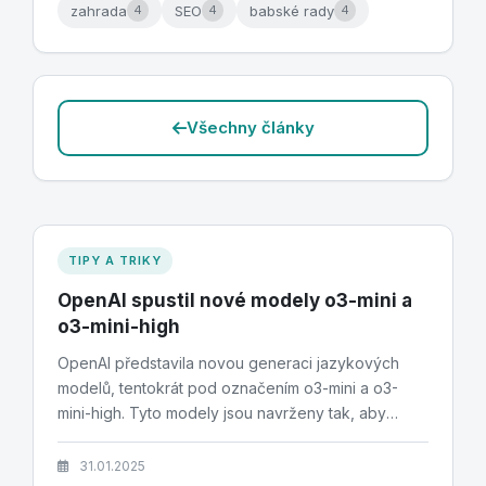
zahrada
SEO
babské rady
4
4
4
Všechny články
TIPY A TRIKY
OpenAI spustil nové modely o3-mini a
o3-mini-high
OpenAI představila novou generaci jazykových
modelů, tentokrát pod označením o3-mini a o3-
mini-high. Tyto modely jsou navrženy tak, aby
nabídly...
31.01.2025