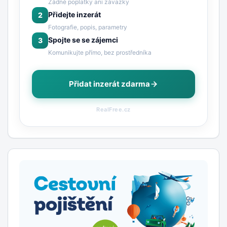
Žádné poplatky ani závazky
Přidejte inzerát
2
Fotografie, popis, parametry
Spojte se se zájemci
3
Komunikujte přímo, bez prostředníka
Přidat inzerát zdarma
RealFree.cz