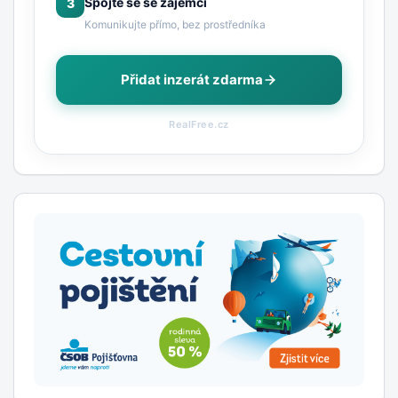
Spojte se se zájemci
3
Komunikujte přímo, bez prostředníka
Přidat inzerát zdarma
RealFree.cz