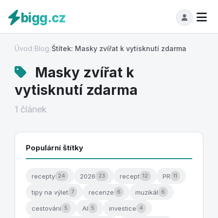
bigg.cz
Úvod
/
Blog
/
Štítek: Masky zvířat k vytisknutí zdarma
Masky zvířat k
vytisknutí zdarma
1 článek
Populární štítky
recepty
2026
recept
PR
24
23
12
11
tipy na výlet
recenze
muzikál
7
6
6
cestování
AI
investice
5
5
4