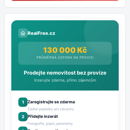
RealFree.cz
130 000 Kč
PRŮMĚRNÁ ÚSPORA NA PROVIZI
Prodejte nemovitost bez provize
Inzerujte zdarma, přímo zájemcům
Zaregistrujte se zdarma
1
Žádné poplatky ani závazky
Přidejte inzerát
2
Fotografie, popis, parametry