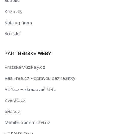
Sudoku
Křížovky
Katalog firem
Kontakt
PARTNERSKÉ WEBY
PražskéMuzikály.cz
RealFree.cz - opravdu bez realitky
RDY.cz – zkracovač URL
Zveráč.cz
eBar.cz
Mobilní-kadeřnictví.cz
i-DIVADLO.eu