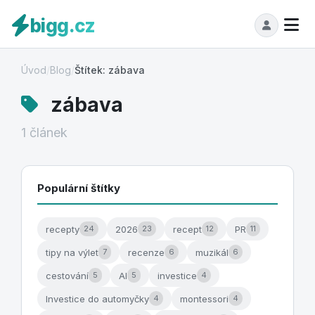
bigg.cz
Úvod
/
Blog
/
Štítek: zábava
zábava
1 článek
Populární štítky
recepty
2026
recept
PR
24
23
12
11
tipy na výlet
recenze
muzikál
7
6
6
cestování
AI
investice
5
5
4
Investice do automyčky
montessori
4
4