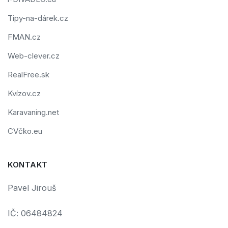
Tipy-na-dárek.cz
FMAN.cz
Web-clever.cz
RealFree.sk
Kvízov.cz
Karavaning.net
CVčko.eu
KONTAKT
Pavel Jirouš
IČ: 06484824