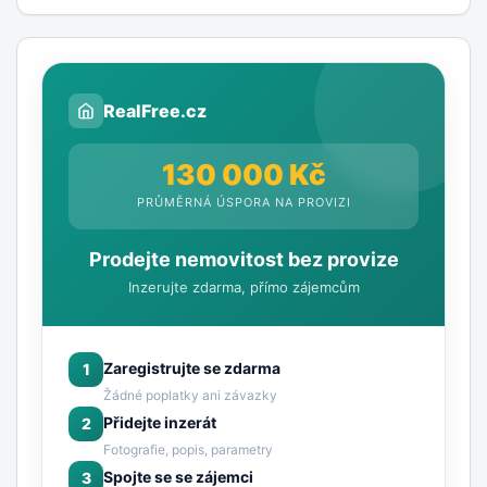
RealFree.cz
130 000 Kč
PRŮMĚRNÁ ÚSPORA NA PROVIZI
Prodejte nemovitost bez provize
Inzerujte zdarma, přímo zájemcům
Zaregistrujte se zdarma
1
Žádné poplatky ani závazky
Přidejte inzerát
2
Fotografie, popis, parametry
Spojte se se zájemci
3