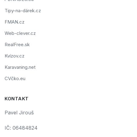
Tipy-na-dárek.cz
FMAN.cz
Web-clever.cz
RealFree.sk
Kvízov.cz
Karavaning.net
CVčko.eu
KONTAKT
Pavel Jirouš
IČ: 06484824