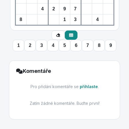
1
2
3
4
5
6
7
8
9
Komentáře
Pro přidání komentáře se
přihlaste
.
Zatím žádné komentáře. Buďte první!