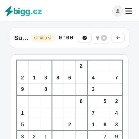
bigg.cz
Sudoku Střední #34
0:00
STŘEDNÍ
0