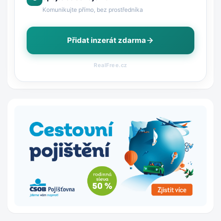
Komunikujte přímo, bez prostředníka
Přidat inzerát zdarma
RealFree.cz