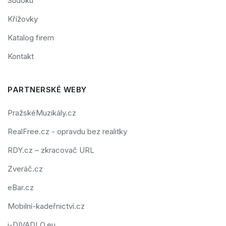
Sudoku
Křížovky
Katalog firem
Kontakt
PARTNERSKÉ WEBY
PražskéMuzikály.cz
RealFree.cz - opravdu bez realitky
RDY.cz – zkracovač URL
Zveráč.cz
eBar.cz
Mobilní-kadeřnictví.cz
i-DIVADLO.eu