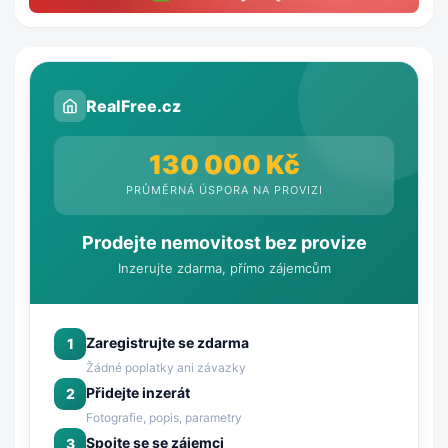
RealFree.cz
130 000 Kč
PRŮMĚRNÁ ÚSPORA NA PROVIZI
Prodejte nemovitost bez provize
Inzerujte zdarma, přímo zájemcům
Zaregistrujte se zdarma
1
Žádné poplatky ani závazky
Přidejte inzerát
2
Fotografie, popis, parametry
Spojte se se zájemci
3