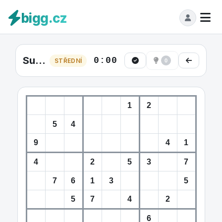
bigg.cz
Sudoku Střední #36
0:00
STŘEDNÍ
0