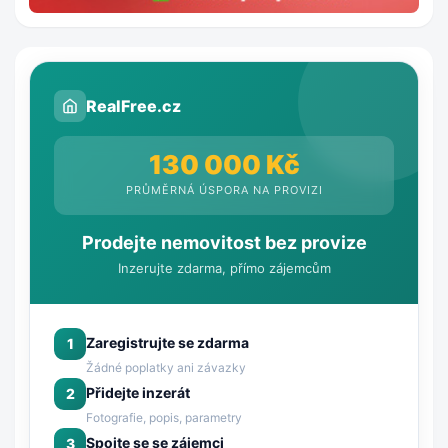
RealFree.cz
130 000 Kč
PRŮMĚRNÁ ÚSPORA NA PROVIZI
Prodejte nemovitost bez provize
Inzerujte zdarma, přímo zájemcům
Zaregistrujte se zdarma
1
Žádné poplatky ani závazky
Přidejte inzerát
2
Fotografie, popis, parametry
Spojte se se zájemci
3