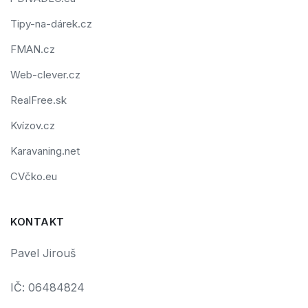
Tipy-na-dárek.cz
FMAN.cz
Web-clever.cz
RealFree.sk
Kvízov.cz
Karavaning.net
CVčko.eu
KONTAKT
Pavel Jirouš
IČ: 06484824