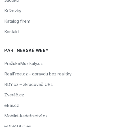
Sudoku
Křížovky
Katalog firem
Kontakt
PARTNERSKÉ WEBY
PražskéMuzikály.cz
RealFree.cz - opravdu bez realitky
RDY.cz – zkracovač URL
Zveráč.cz
eBar.cz
Mobilní-kadeřnictví.cz
i-DIVADLO.eu