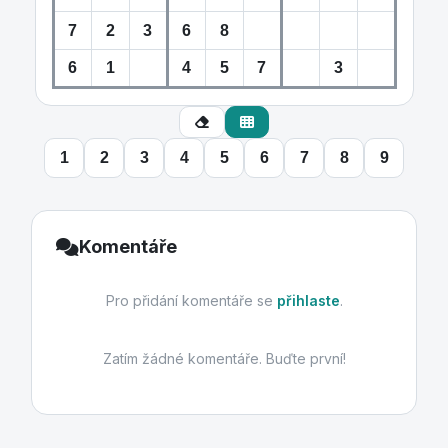
1
2
3
4
5
6
7
8
9
Komentáře
Pro přidání komentáře se
přihlaste
.
Zatím žádné komentáře. Buďte první!