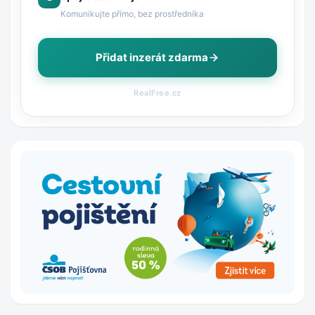
Komunikujte přímo, bez prostředníka
Přidat inzerát zdarma
RealFree.cz