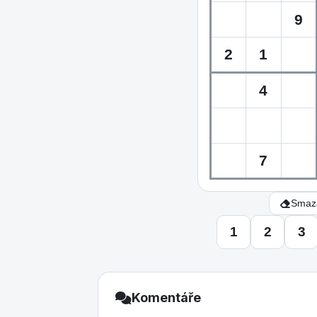
Smaza
1
2
3
Komentáře