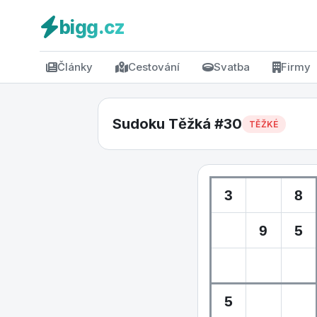
bigg.cz
Články
Cestování
Svatba
Firmy
Sudoku Těžká #30
TĚŽKÉ