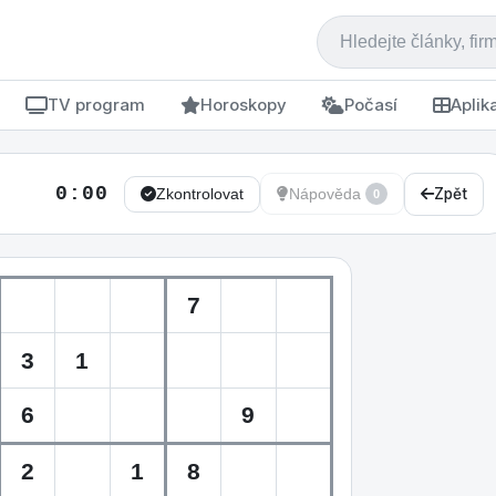
TV program
Horoskopy
Počasí
Aplik
0:00
Zpět
Zkontrolovat
Nápověda
0