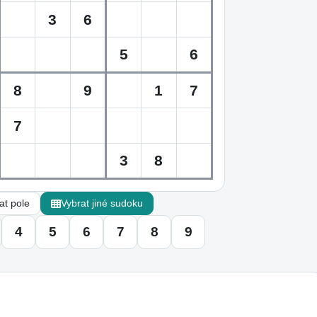
t pole
Vybrat jiné sudoku
4
5
6
7
8
9