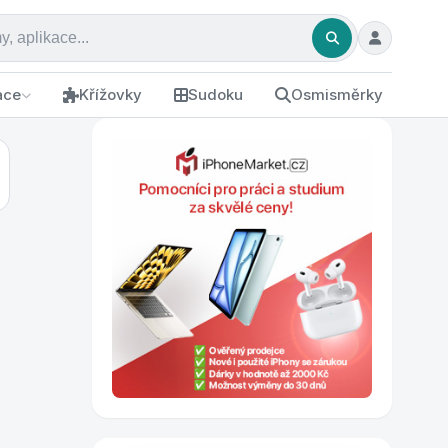
ace
Křížovky
Sudoku
Osmisměrky