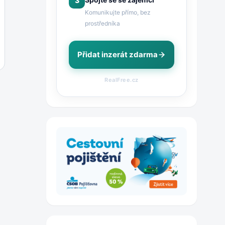
3
Komunikujte přímo, bez
prostředníka
Přidat inzerát zdarma
RealFree.cz