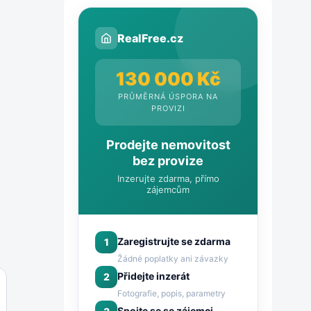
RealFree.cz
130 000 Kč
PRŮMĚRNÁ ÚSPORA NA
PROVIZI
Prodejte nemovitost
bez provize
Inzerujte zdarma, přímo
zájemcům
Zaregistrujte se zdarma
1
Žádné poplatky ani závazky
Přidejte inzerát
2
Fotografie, popis, parametry
Spojte se se zájemci