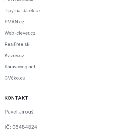
Tipy-na-dárek.cz
FMAN.cz
Web-clever.cz
RealFree.sk
Kvízov.cz
Karavaning.net
CVčko.eu
KONTAKT
Pavel Jirouš
IČ: 06484824