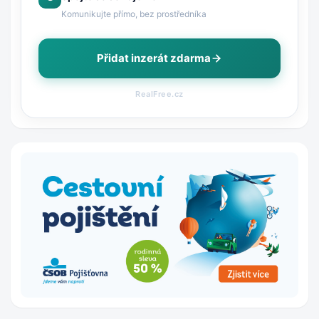
Komunikujte přímo, bez prostředníka
Přidat inzerát zdarma
RealFree.cz