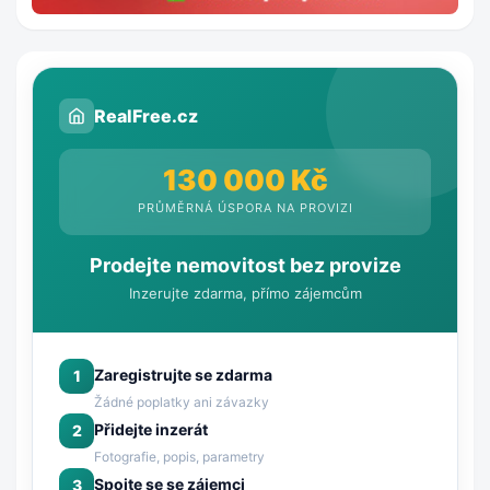
RealFree.cz
130 000 Kč
PRŮMĚRNÁ ÚSPORA NA PROVIZI
Prodejte nemovitost bez provize
Inzerujte zdarma, přímo zájemcům
Zaregistrujte se zdarma
1
Žádné poplatky ani závazky
Přidejte inzerát
2
Fotografie, popis, parametry
Spojte se se zájemci
3