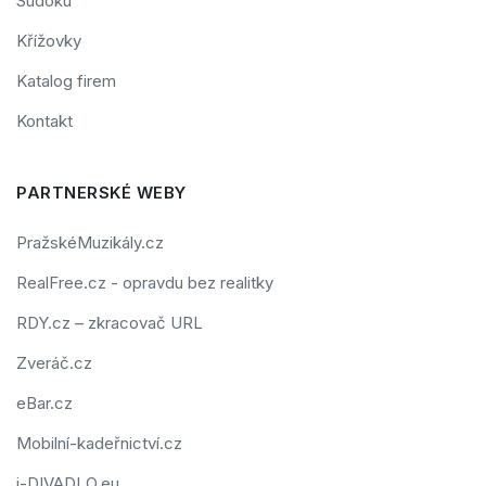
Sudoku
Křížovky
Katalog firem
Kontakt
PARTNERSKÉ WEBY
PražskéMuzikály.cz
RealFree.cz - opravdu bez realitky
RDY.cz – zkracovač URL
Zveráč.cz
eBar.cz
Mobilní-kadeřnictví.cz
i-DIVADLO.eu