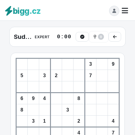
bigg.cz
Sudoku Expert #7
0:00
EXPERT
0