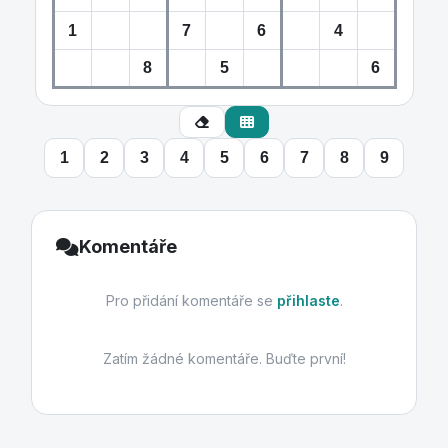
1
2
3
4
5
6
7
8
9
Komentáře
Pro přidání komentáře se
přihlaste
.
Zatím žádné komentáře. Buďte první!